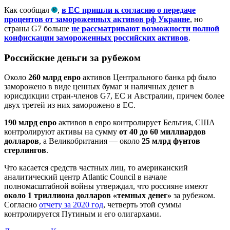
Как сообщал
,
в ЕС пришли к согласию о передаче
процентов от замороженных активов рф Украине
, но
страны G7 больше
не рассматривают возможности полной
конфискации замороженных российских активов
.
Российские деньги за рубежом
Около
260 млрд евро
активов Центрального банка рф было
заморожено в виде ценных бумаг и наличных денег в
юрисдикции стран-членов G7, ЕС и Австралии, причем более
двух третей из них заморожено в ЕС.
190 млрд
евро
активов в евро контролирует Бельгия, США
контролируют активы на сумму
от 40 до 60 миллиардов
долларов
, а Великобритания — около
25 млрд фунтов
стерлингов
.
Что касается средств частных лиц, то американский
аналитический центр Atlantic Council в начале
полномасштабной войны утверждал, что россияне имеют
около 1 триллиона долларов
«темных денег»
за рубежом.
Согласно
отчету за 2020 год
, четверть этой суммы
контролируется Путиным и его олигархами.