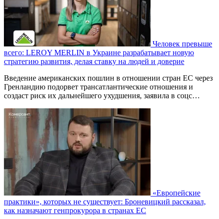
Человек превыше
всего: LEROY MERLIN в Украине разрабатывает новую
стратегию развития, делая ставку на людей и доверие
Введение американских пошлин в отношении стран ЕС через
Гренландию подорвет трансатлантические отношения и
создаст риск их дальнейшего ухудшения, заявила в соцс…
«Европейские
практики», которых не существует: Броневицкий рассказал,
как назначают генпрокурора в странах ЕС