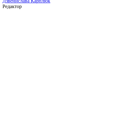
Дзвенислава Карплюк
Редактор