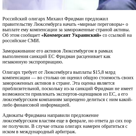
Российский олигарх Михаил Фридман предложил
правительству Люксембурга начать «мирные переговоры» о
выплате ему компенсации за замороженные страной активы.
Об этом сообщает
«Коммерсант Украинский»
со ссылкой на
российские СМИ.
Замораживание его активов Люксембургом в рамках
выполнения санкций ЕС Фридман расценивает как
незаконную экспроприацию.
Олигарх требует от Люксембурга выплаты $15,8 млрд
компенсации — во столько он оценил общую стоимость своих
замороженных активов в стране. Эта оценка является
приблизительной, поскольку из-за санкций Фридман не имеет
возможности привлекать экспертов-оценщиков из ЕС, а его
люксембургским компаниям запрещено делиться с ним какой-
либо финансовой информацией.
Адвокаты Фридмана направили предложение
люксембургским властям еще в феврале, но ответа до сих пор
не получили. В случае отказа олигарх намерен обратиться с
иском в международный арбитраж.