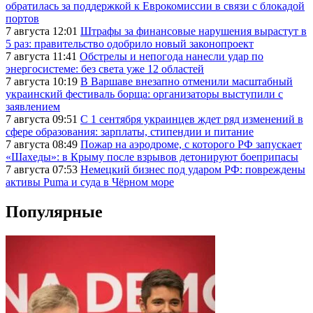
обратилась за поддержкой к Еврокомиссии в связи с блокадой
портов
7 августа 12:01
Штрафы за финансовые нарушения вырастут в
5 раз: правительство одобрило новый законопроект
7 августа 11:41
Обстрелы и непогода нанесли удар по
энергосистеме: без света уже 12 областей
7 августа 10:19
В Варшаве внезапно отменили масштабный
украинский фестиваль борща: организаторы выступили с
заявлением
7 августа 09:51
С 1 сентября украинцев ждет ряд изменений в
сфере образования: зарплаты, стипендии и питание
7 августа 08:49
Пожар на аэродроме, с которого РФ запускает
«Шахеды»: в Крыму после взрывов детонируют боеприпасы
7 августа 07:53
Немецкий бизнес под ударом РФ: повреждены
активы Puma и суда в Чёрном море
Популярные