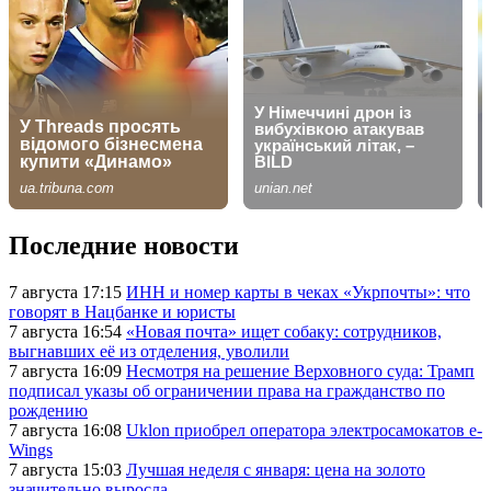
Последние новости
7 августа 17:15
ИНН и номер карты в чеках «Укрпочты»: что
говорят в Нацбанке и юристы
7 августа 16:54
«Новая почта» ищет собаку: сотрудников,
выгнавших её из отделения, уволили
7 августа 16:09
Несмотря на решение Верховного суда: Трамп
подписал указы об ограничении права на гражданство по
рождению
7 августа 16:08
Uklon приобрел оператора электросамокатов e-
Wings
7 августа 15:03
Лучшая неделя с января: цена на золото
значительно выросла