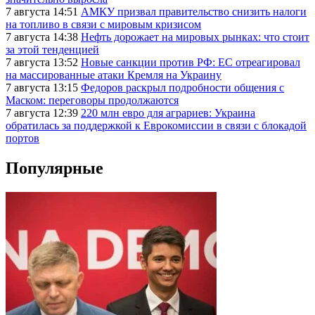
7 августа 14:51
АМКУ призвал правительство снизить налоги
на топливо в связи с мировым кризисом
7 августа 14:38
Нефть дорожает на мировых рынках: что стоит
за этой тенденцией
7 августа 13:52
Новые санкции против РФ: ЕС отреагировал
на массированные атаки Кремля на Украину
7 августа 13:15
Федоров раскрыл подробности общения с
Маском: переговоры продолжаются
7 августа 12:39
220 млн евро для аграриев: Украина
обратилась за поддержкой к Еврокомиссии в связи с блокадой
портов
Популярные