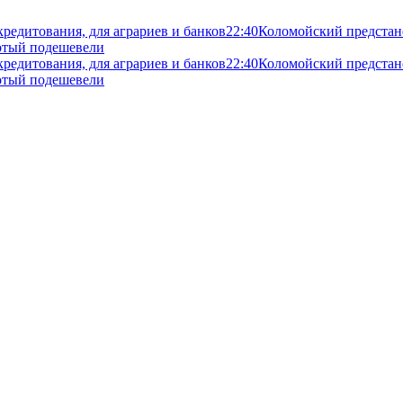
кредитования, для аграриев и банков
22:40
Коломойский предстане
злотый подешевели
кредитования, для аграриев и банков
22:40
Коломойский предстане
злотый подешевели