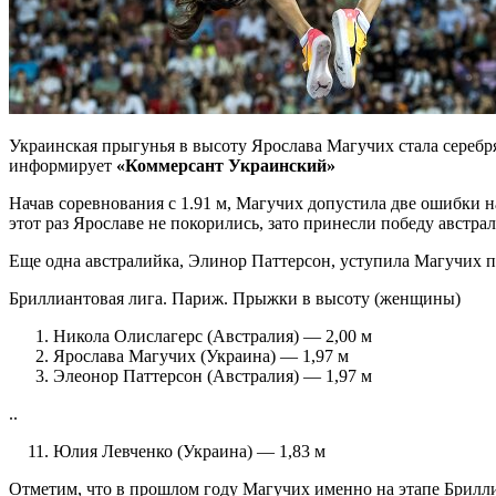
Украинская прыгунья в высоту Ярослава Магучих стала сереб
информирует
«Коммерсант Украинский»
Начав соревнования с 1.91 м, Магучих допустила две ошибки на 
этот раз Ярославе не покорились, зато принесли победу австра
Еще одна австралийка, Элинор Паттерсон, уступила Магучих по п
Бриллиантовая лига. Париж. Прыжки в высоту (женщины)
Никола Олислагерс (Австралия) — 2,00 м
Ярослава Магучих (Украина) — 1,97 м
Элеонор Паттерсон (Австралия) — 1,97 м
..
Юлия Левченко (Украина) — 1,83 м
Отметим, что в прошлом году Магучих именно на этапе Брилли