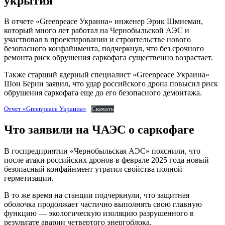
укрытия
В отчете «Greenpeace Украина» инженер Эрик Шмиеман,
который много лет работал на Чернобыльской АЭС и
участвовал в проектировании и строительстве нового
безопасного конфайнмента, подчеркнул, что без срочного
ремонта риск обрушения саркофага существенно возрастает.
Также старший ядерный специалист «Greenpeace Украина»
Шон Берни заявил, что удар российского дрона повысил риск
обрушения саркофага еще до его безопасного демонтажа.
Отчет «Greenpeace Украина»
Скачать
Что заявили на ЧАЭС о саркофаге
В госпредприятии «Чернобыльская АЭС» пояснили, что
после атаки российских дронов в феврале 2025 года новый
безопасный конфайнмент утратил свойства полной
герметизации.
В то же время на станции подчеркнули, что защитная
оболочка продолжает частично выполнять свою главную
функцию — экологическую изоляцию разрушенного в
результате аварии четвертого энергоблока.