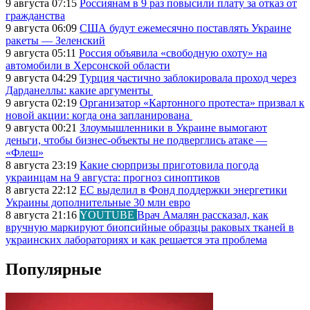
9 августа 07:15
Россиянам в 9 раз повысили плату за отказ от
гражданства
9 августа 06:09
США будут ежемесячно поставлять Украине
ракеты — Зеленский
9 августа 05:11
Россия объявила «свободную охоту» на
автомобили в Херсонской области
9 августа 04:29
Турция частично заблокировала проход через
Дарданеллы: какие аргументы
9 августа 02:19
Организатор «Картонного протеста» призвал к
новой акции: когда она запланирована
9 августа 00:21
Злоумышленники в Украине вымогают
деньги, чтобы бизнес-объекты не подверглись атаке —
«Флеш»
8 августа 23:19
Какие сюрпризы приготовила погода
украинцам на 9 августа: прогноз синоптиков
8 августа 22:12
ЕС выделил в Фонд поддержки энергетики
Украины дополнительные 30 млн евро
8 августа 21:16
YOUTUBE
Врач Амалян рассказал, как
вручную маркируют биопсийные образцы раковых тканей в
украинских лабораториях и как решается эта проблема
Популярные