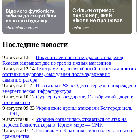
Последние новости
9 августа 13:11
Покупателей найти не удалось: владелец
Readeat закрывает две из трёх книжных магазинов
9 августа 12:14
Телеграм-чат, посвящённый протестам против
отставки Федорова, был удалён после задержания
администратора
9 августа 11:21
Из-за атаки РФ: в Одессе серьезно повреждена
энергетическая инфраструктура
9 августа 10:12
Суд вернул государству Октябрьский дворец:
что известно
9 августа 09:33
Украинские дроны атаковали Белгород: цель
— ТЭЦ
9 августа 08:14
Украина согласилась отказаться от атак на
нероссийские танкеры в Чёрном море — СМИ
9 августа 07:15
Россиянам в 9 раз повысили плату за отказ от
гражданства