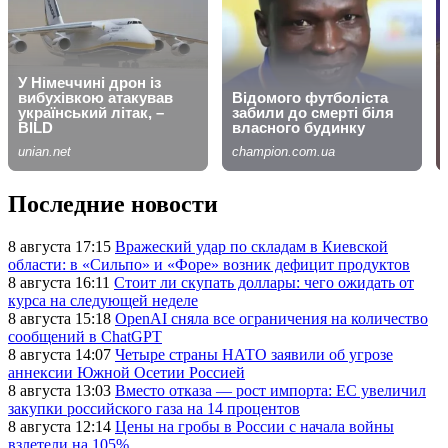
Последние новости
8 августа 17:15
Вражеский удар по складам в Киевской
области: в «Сильпо» и «Форе» возник дефицит продуктов
8 августа 16:11
Стоит ли скупать доллары: чего ожидать от
курса на следующей неделе
8 августа 15:18
OpenAI сняла все ограничения на количество
сообщений в ChatGPT
8 августа 14:07
Четыре страны НАТО заявили об угрозе
аннексии Южной Осетии Россией
8 августа 13:03
Вместо отказа — рост импорта: ЕС увеличил
закупки российского газа на 14 процентов
8 августа 12:14
Цены на гробы в России с начала войны
взлетели на 105%