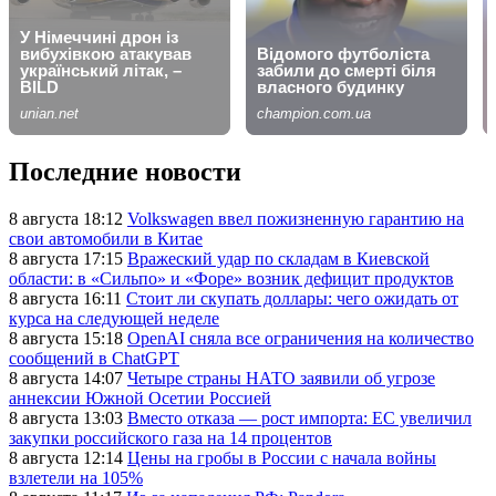
Последние новости
8 августа 18:12
Volkswagen ввел пожизненную гарантию на
свои автомобили в Китае
8 августа 17:15
Вражеский удар по складам в Киевской
области: в «Сильпо» и «Форе» возник дефицит продуктов
8 августа 16:11
Стоит ли скупать доллары: чего ожидать от
курса на следующей неделе
8 августа 15:18
OpenAI сняла все ограничения на количество
сообщений в ChatGPT
8 августа 14:07
Четыре страны НАТО заявили об угрозе
аннексии Южной Осетии Россией
8 августа 13:03
Вместо отказа — рост импорта: ЕС увеличил
закупки российского газа на 14 процентов
8 августа 12:14
Цены на гробы в России с начала войны
взлетели на 105%