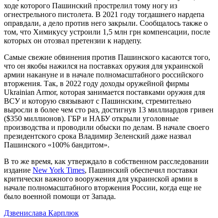
ходе которого Пашинский прострелил тому ногу из
огнестрельного пистолета. В 2021 году тогдашнего нардепа
оправдали, а дело против него закрыли. Сообщалось также о
том, что Химикусу устроили 1,5 млн грн компенсации, после
которых он отозвал претензии к нардепу.
Самые свежие обвинения против Пашинского касаются того,
что он якобы нажился на поставках оружия для украинской
армии накануне и в начале полномасштабного российского
вторжения. Так, в 2022 году доходы оружейной фирмы
Ukrainian Armor, которая занимается поставками оружия для
ВСУ и которую связывают с Пашинским, стремительно
выросли в более чем сто раз, достигнув 13 миллиардов гривен
($350 миллионов). ГБР и НАБУ открыли уголовные
производства и проводили обыски по делам. В начале своего
президентского срока Владимир Зеленский даже назвал
Пашинского «100% бандитом».
В то же время, как утверждало в собственном расследовании
издание
New York Times
, Пашинский обеспечил поставки
критически важного вооружения для украинской армии в
начале полномасштабного вторжения России, когда еще не
было военной помощи от Запада.
Дзвенислава Карплюк