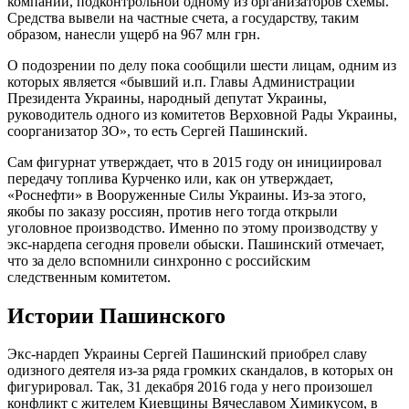
компании, подконтрольной одному из организаторов схемы.
Средства вывели на частные счета, а государству, таким
образом, нанесли ущерб на 967 млн грн.
О подозрении по делу пока сообщили шести лицам, одним из
которых является «бывший и.п. Главы Администрации
Президента Украины, народный депутат Украины,
руководитель одного из комитетов Верховной Рады Украины,
соорганизатор ЗО», то есть Сергей Пашинский.
Сам фигурнат утверждает, что в 2015 году он инициировал
передачу топлива Курченко или, как он утверждает,
«Роснефти» в Вооруженные Силы Украины. Из-за этого,
якобы по заказу россиян, против него тогда открыли
уголовное производство. Именно по этому производству у
экс-нардепа сегодня провели обыски. Пашинский отмечает,
что за дело вспомнили синхронно с российским
следственным комитетом.
Истории Пашинского
Экс-нардеп Украины Сергей Пашинский приобрел славу
одизного деятеля из-за ряда громких скандалов, в которых он
фигурировал. Так, 31 декабря 2016 года у него произошел
конфликт с жителем Киевщины Вячеславом Химикусом, в