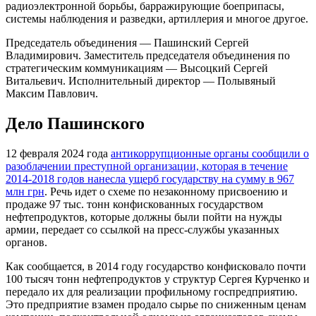
радиоэлектронной борьбы, барражирующие боеприпасы,
системы наблюдения и разведки, артиллерия и многое другое.
Председатель объединения — Пашинский Сергей
Владимирович. Заместитель председателя объединения по
стратегическим коммуникациям — Высоцкий Сергей
Витальевич. Исполнительный директор — Полывяный
Максим Павлович.
Дело Пашинского
12 февраля 2024 года
антикоррупционные органы сообщили о
разоблачении преступной организации, которая в течение
2014-2018 годов нанесла ущерб государству на сумму в 967
млн грн
. Речь идет о схеме по незаконному присвоению и
продаже 97 тыс. тонн конфискованных государством
нефтепродуктов, которые должны были пойти на нужды
армии, передает со ссылкой на пресс-службы указанных
органов.
Как сообщается, в 2014 году государство конфисковало почти
100 тысяч тонн нефтепродуктов у структур Сергея Курченко и
передало их для реализации профильному госпредприятию.
Это предприятие взамен продало сырье по сниженным ценам