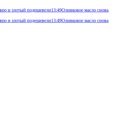
 евро и злотый подешевели
13:49
Оливковое масло снова
 евро и злотый подешевели
13:49
Оливковое масло снова