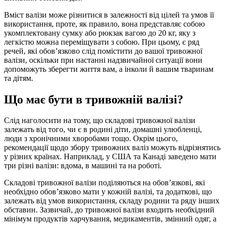
Вміст валізи може різнитися в залежності від цілей та умов її
використання, проте, як правило, вона представляє собою
укомплектовану сумку або рюкзак вагою до 20 кг, яку з
легкістю можна переміщувати з собою. При цьому, є ряд
речей, які обовʼязково слід помістити до вашої тривожної
валізи, оскільки при настанні надзвичайної ситуації вони
допоможуть зберегти життя вам, а інколи й вашим тваринам
та дітям.
Що має бути в тривожній валізі?
Слід наголосити на тому, що складові тривожної валізи
залежать від того, чи є в родині діти, домашні улюбленці,
люди з хронічними хворобами тощо. Окрім цього,
рекомендації щодо збору тривожних валіз можуть відрізнятись
у різних країнах. Наприклад, у США та Канаді заведено мати
три різні валізи: вдома, в машині та на роботі.
Складові тривожної валізи поділяються на обовʼязкові, які
необхідно обовʼязково мати у кожній валізі, та додаткові, що
залежать від умов використання, складу родини та ряду інших
обставин. Зазвичай, до тривожної валізи входить необхідний
мінімум продуктів харчування, медикаментів, змінний одяг, а