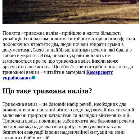
Поняття «тривожна валіза» прийшло в життя більшості
українців із початком повномасштабного вторгнення рф, коли,
побоюючись втратити дім, люди почали збирати сумки з
документами, їжею та найбільш цінними речами, які брали з
собою в укриття. Втім, чимало українців навіть не
замислюється про те, що тривожна валіза інколи може
врятувати ваше життя. Що обовʼязково потрібно покласти до
тривожної валізи – читайте в матеріалі
Комерсанту
українського
Що таке тривожна валіза?
Тривожна валіза – це базовий набір речей, необхідних для
виживання при настанні різного роду надзвичайних ситуацій,
включаючи природні катаклізми та наслідки військових дій.
Тривожна валіза покликана забезпечити вас базовими речами,
що допоможуть дочекатися прибуття рятувальників або
безпечної евакуації із зони надзвичайної ситуації чи зони
активних бойових дій.