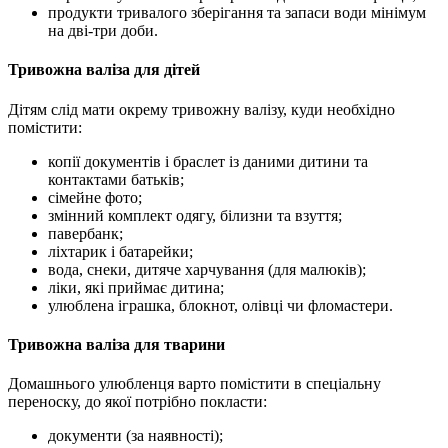
продукти тривалого зберігання та запаси води мінімум
на дві-три доби.
Тривожна валіза для дітей
Дітям слід мати окрему тривожну валізу, куди необхідно
помістити:
копії документів і браслет із даними дитини та
контактами батьків;
сімейне фото;
змінний комплект одягу, білизни та взуття;
павербанк;
ліхтарик і батарейки;
вода, снеки, дитяче харчування (для малюків);
ліки, які приймає дитина;
улюблена іграшка, блокнот, олівці чи фломастери.
Тривожна валіза для тварини
Домашнього улюбленця варто помістити в спеціальну
переноску, до якої потрібно покласти:
документи (за наявності);