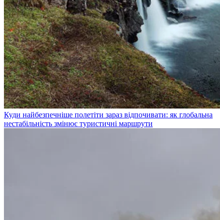
Куди найбезпечніше полетіти зараз відпочивати: як глобальна
нестабільність змінює туристичні маршрути