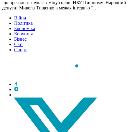
що президент шукає заміну голові НБУ Пишному Народний
депутат Микола Тищенко в межах інтерв'ю “…
Війна
Політика
Економіка
Корупція
Бізнес
Світ
Спорт