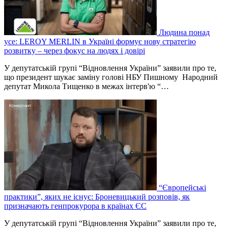
Людина понад
усе: LEROY MERLIN в Україні формує нову стратегію
розвитку – через фокус на людях і довірі
У депутатській групі “Відновлення України” заявили про те,
що президент шукає заміну голові НБУ Пишному Народний
депутат Микола Тищенко в межах інтерв'ю “…
“Європейські
практики”, яких не існує: Броневицький розповів, як
призначають генпрокурора в країнах ЄС
У депутатській групі “Відновлення України” заявили про те,