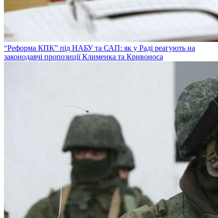
“Реформа КПК” під НАБУ та САП: як у Раді реагують на
законодавчі пропозиції Клименка та Кривоноса