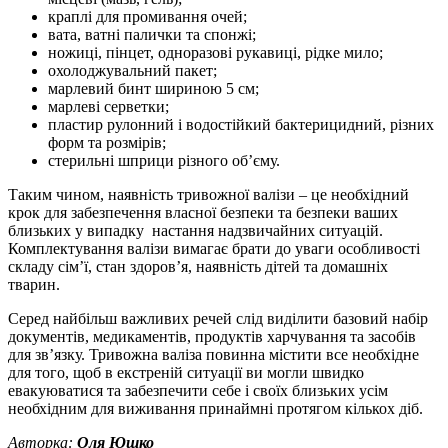
краплі для промивання очей;
вата, ватні палички та спонжі;
ножиці, пінцет, одноразові рукавиці, рідке мило;
охолоджувальний пакет;
марлевий бинт шириною 5 см;
марлеві серветки;
пластир рулонний і водостійкий бактерицидний, різних
форм та розмірів;
стерильні шприци різного обʼєму.
Таким чином, наявність тривожної валізи – це необхідний
крок для забезпечення власної безпеки та безпеки ваших
близьких у випадку настання надзвичайних ситуацій.
Комплектування валізи вимагає брати до уваги особливості
складу сім’ї, стан здоров’я, наявність дітей та домашніх
тварин.
Серед найбільш важливих речей слід виділити базовий набір
документів, медикаментів, продуктів харчування та засобів
для зв’язку. Тривожна валіза повинна містити все необхідне
для того, щоб в екстреній ситуації ви могли швидко
евакуюватися та забезпечити себе і своїх близьких усім
необхідним для виживання принаймні протягом кількох діб.
Авторка:
Оля Юшко