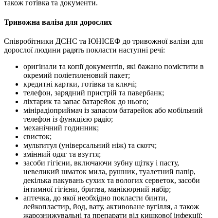
також готівка та документи.
Тривожна валіза для дорослих
Співробітники ДСНС та ЮНІСЕФ до тривожної валізи для
дорослої людини радять покласти наступні речі:
оригінали та копії документів, які бажано помістити в
окремий поліетиленовий пакет;
кредитні картки, готівка та ключі;
телефон, зарядний пристрій та павербанк;
ліхтарик та запас батарейок до нього;
мінірадіоприймач із запасом батарейок або мобільний
телефон із функцією радіо;
механічний годинник;
свисток;
мультитул (універсальний ніж) та скотч;
змінний одяг та взуття;
засоби гігієни, включаючи зубну щітку і пасту,
невеликий шматок мила, рушник, туалетний папір,
декілька пакувань сухих та вологих серветок, засоби
інтимної гігієни, бритва, манікюрний набір;
аптечка, до якої необхідно покласти бинти,
лейкопластир, йод, вату, активоване вугілля, а також
жарознижувальні та препарати від кишкової інфекції;