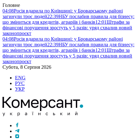
Головне
04:08
Росія вдарила по Київщині: у Броварському районі
загинули троє людей
22:39
НБУ послабив правила для бізнесу:
що зміниться для кредитів, аграріїв і банків
12:01
Штрафи за
фінансові порушення зростуть у 5 разів: уряд схвалив новий
законопроєкт
04:08
Росія вдарила по Київщині: у Броварському районі
загинули троє людей
22:39
НБУ послабив правила для бізнесу:
що зміниться для кредитів, аграріїв і банків
12:01
Штрафи за
фінансові порушення зростуть у 5 разів: уряд схвалив новий
законопроєкт
Субота, 8 Серпня 2026
ENG
РУС
УКР