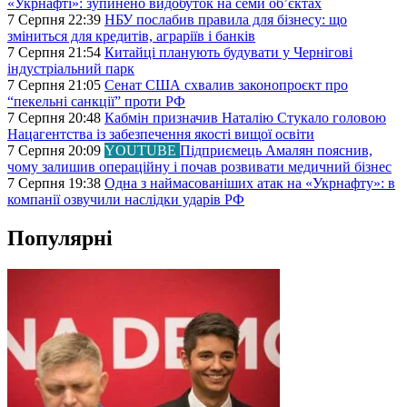
«Укрнафті»: зупинено видобуток на семи об’єктах
7 Серпня 22:39
НБУ послабив правила для бізнесу: що
зміниться для кредитів, аграріїв і банків
7 Серпня 21:54
Китайці планують будувати у Чернігові
індустріальний парк
7 Серпня 21:05
Сенат США схвалив законопроєкт про
“пекельні санкції” проти РФ
7 Серпня 20:48
Кабмін призначив Наталію Стукало головою
Нацагентства із забезпечення якості вищої освіти
7 Серпня 20:09
YOUTUBE
Підприємець Амалян пояснив,
чому залишив операційну і почав розвивати медичний бізнес
7 Серпня 19:38
Одна з наймасованіших атак на «Укрнафту»: в
компанії озвучили наслідки ударів РФ
Популярні