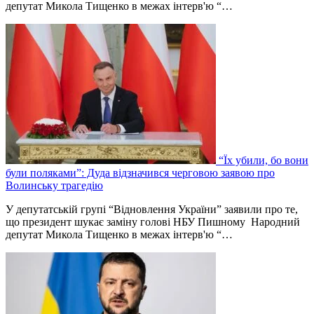
депутат Микола Тищенко в межах інтерв'ю “…
“Їх убили, бо вони
були поляками”: Дуда відзначився черговою заявою про
Волинську трагедію
У депутатській групі “Відновлення України” заявили про те,
що президент шукає заміну голові НБУ Пишному Народний
депутат Микола Тищенко в межах інтерв'ю “…