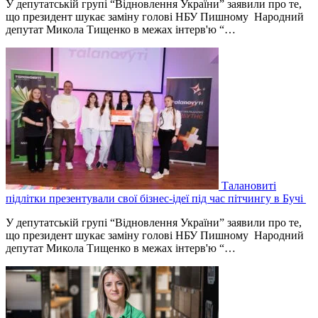
У депутатській групі “Відновлення України” заявили про те,
що президент шукає заміну голові НБУ Пишному Народний
депутат Микола Тищенко в межах інтерв'ю “…
Талановиті
підлітки презентували свої бізнес-ідеї під час пітчингу в Бучі
У депутатській групі “Відновлення України” заявили про те,
що президент шукає заміну голові НБУ Пишному Народний
депутат Микола Тищенко в межах інтерв'ю “…