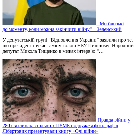
“Ми близькі
до моменту, коли можна закінчити війну” – Зеленський
У депутатській групі “Відновлення України” заявили про те,
що президент шукає заміну голові НБУ Пишному Народний
депутат Микола Тищенко в межах інтерв'ю “…
Правда війни у
280 світлинах: спільно з ПУМБ подружжя фотографів
Лібертових презентували книгу «Очі війни»