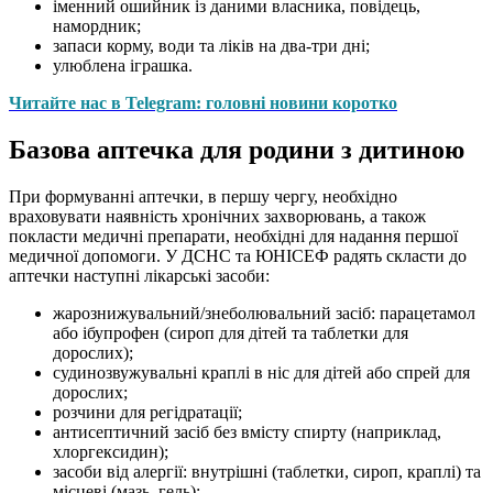
іменний ошийник із даними власника, повідець,
намордник;
запаси корму, води та ліків на два-три дні;
улюблена іграшка.
Читайте нас в Telegram: головні новини коротко
Базова аптечка для родини з дитиною
При формуванні аптечки, в першу чергу, необхідно
враховувати наявність хронічних захворювань, а також
покласти медичні препарати, необхідні для надання першої
медичної допомоги. У ДСНС та ЮНІСЕФ радять скласти до
аптечки наступні лікарські засоби:
жарознижувальний/знеболювальний засіб: парацетамол
або ібупрофен (сироп для дітей та таблетки для
дорослих);
судинозвужувальні краплі в ніс для дітей або спрей для
дорослих;
розчини для регідратації;
антисептичний засіб без вмісту спирту (наприклад,
хлоргексидин);
засоби від алергії: внутрішні (таблетки, сироп, краплі) та
місцеві (мазь, гель);