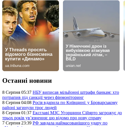
Останні новини
8 Серпня 05:37
НБУ виписав мільйонні штрафи банкам: хто
потрапив під санкції через фінмоніторинг
8 Серпня 04:08
Росія вдарила по Київщині: у Броварському
районі загинули троє людей
8 Серпня 01:37
Ексглаві МЗС Угорщини Сійярто загрожує до
трьох років ув’язнення: що відомо про нову справу
7 Серпня 23:39
РФ завдала наймасованішого удару по