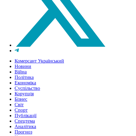
Комерсант Український
Новини
Війна
Політика
Економіка
Суспільство
Корупція
Бізнес
Світ
Спорт
Публікації
Спецтема
Аналітика
Прогноз