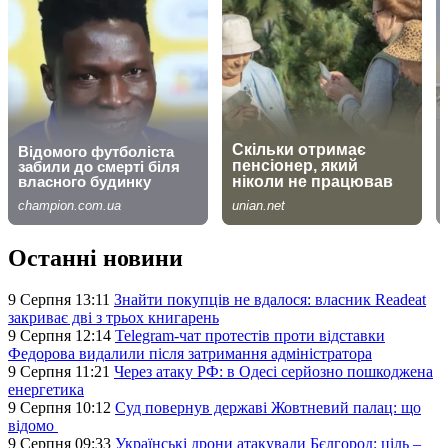
Останні новини
9 Серпня 13:11
Знайти покупців не вдалося: власник Readeat
закриває дві з трьох книгарень
9 Серпня 12:14
Telegram-чат протестів проти відставки
Федорова видалили після затримання адміністратора
9 Серпня 11:21
Через атаку РФ: в Одесі серйозно пошкоджена
енергетика
9 Серпня 10:12
Суд повернув державі Жовтневий палац: що
відомо
9 Серпня 09:33
Українські дрони атакували Бєлгород: ціль –