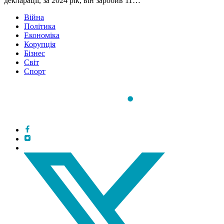
декларації, за 2024 рік, він заробив 11…
Війна
Політика
Економіка
Корупція
Бізнес
Світ
Спорт