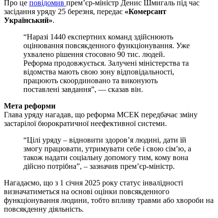
Про це
повідомив
прем’єр-міністр Денис Шмигаль під час
засідання уряду 25 березня, передає
«Комерсант
Український»
.
“Наразі 1440 експертних команд здійснюють
оцінювання повсякденного функціонування. Уже
ухвалено рішення стосовно 90 тис. людей.
Реформа продовжується. Залучені міністерства та
відомства мають свою зону відповідальності,
працюють скоординовано та виконують
поставлені завдання”, — сказав він.
Мета реформи
Глава уряду нагадав, що реформа МСЕК передбачає зміну
застарілої бюрократичної неефективної системи.
“Цілі уряду – відновити здоров’я людині, дати їй
змогу працювати, утримувати себе і свою сім’ю, а
також надати соціальну допомогу тим, кому вона
дійсно потрібна”, – зазначив прем’єр-міністр.
Нагадаємо, що з 1 січня 2025 року статус інвалідності
визначатиметься на основі оцінки повсякденного
функціонування людини, тобто впливу травми або хвороби на
повсякденну діяльність.