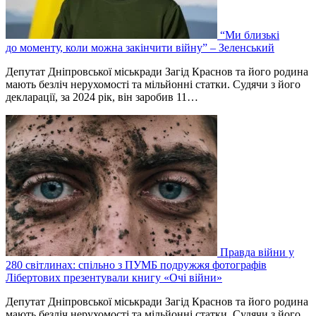
“Ми близькі
до моменту, коли можна закінчити війну” – Зеленський
Депутат Дніпровської міськради Загід Краснов та його родина
мають безліч нерухомості та мільйонні статки. Судячи з його
декларації, за 2024 рік, він заробив 11…
Правда війни у
280 світлинах: спільно з ПУМБ подружжя фотографів
Лібертових презентували книгу «Очі війни»
Депутат Дніпровської міськради Загід Краснов та його родина
мають безліч нерухомості та мільйонні статки. Судячи з його