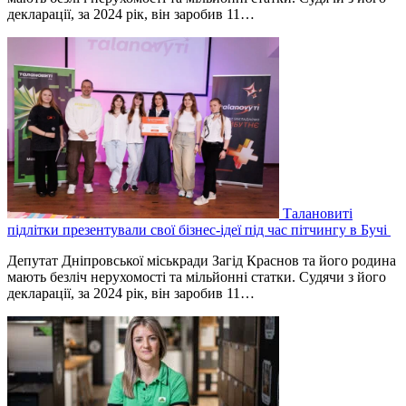
декларації, за 2024 рік, він заробив 11…
Талановиті
підлітки презентували свої бізнес-ідеї під час пітчингу в Бучі
Депутат Дніпровської міськради Загід Краснов та його родина
мають безліч нерухомості та мільйонні статки. Судячи з його
декларації, за 2024 рік, він заробив 11…