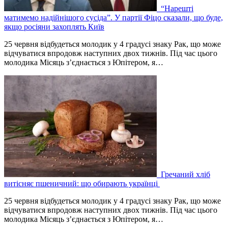
“Нарешті
матимемо надійнішого сусіда”. У партії Фіцо сказали, що буде,
якщо росіяни захоплять Київ
25 червня відбудеться молодик у 4 градусі знаку Рак, що може
відчуватися впродовж наступних двох тижнів. Під час цього
молодика Місяць зʼєднається з Юпітером, я…
Гречаний хліб
витісняє пшеничний: що обирають українці
25 червня відбудеться молодик у 4 градусі знаку Рак, що може
відчуватися впродовж наступних двох тижнів. Під час цього
молодика Місяць зʼєднається з Юпітером, я…