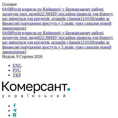
Головне
04:08
Росія вдарила по Київщині: у Броварському районі
загинули троє людей
22:39
НБУ послабив правила для бізнесу:
що зміниться для кредитів, аграріїв і банків
12:01
Штрафи за
фінансові порушення зростуть у 5 разів: уряд схвалив новий
законопроєкт
04:08
Росія вдарила по Київщині: у Броварському районі
загинули троє людей
22:39
НБУ послабив правила для бізнесу:
що зміниться для кредитів, аграріїв і банків
12:01
Штрафи за
фінансові порушення зростуть у 5 разів: уряд схвалив новий
законопроєкт
Неділя, 9 Серпня 2026
ENG
РУС
УКР