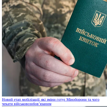
Новий етап мобілізації: які зміни готує Міноборони та чого
чекати військовозобов’язаним