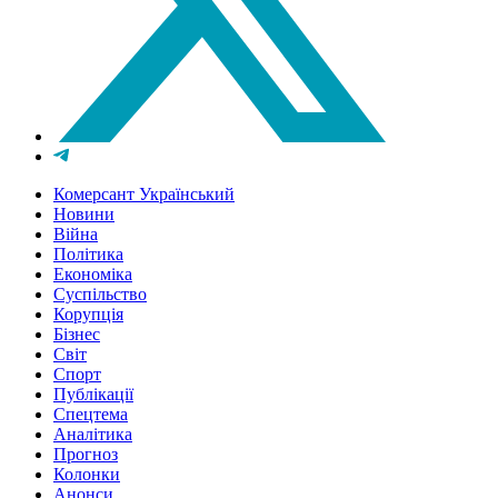
Комерсант Український
Новини
Війна
Політика
Економіка
Суспільство
Корупція
Бізнес
Світ
Спорт
Публікації
Спецтема
Аналітика
Прогноз
Колонки
Анонси