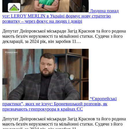
Людина понад
усе: LEROY MERLIN в Україні формує нову стратегію
розвитку – через фокус на людях і довірі
Депутат Дніпровської міськради Загід Краснов та його родина
мають безліч нерухомості та мільйонні статки. Судячи з його
декларації, за 2024 рік, він заробив 11…
“Європейські
практики”, яких не існує: Броневицький розповів, як
призначають генпрокурора в країнах ЄС
Депутат Дніпровської міськради Загід Краснов та його родина
мають безліч нерухомості та мільйонні статки. Судячи з його