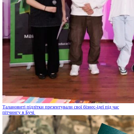
Талановиті підлітки презентували свої бізнес-ідеї під час
пітчингу в Бучі