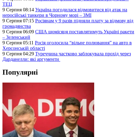
ТЕЦ
9 Серпня 08:14
Україна погодилася відмовитися від атак на
неросійські танкери в Чорному морі – ЗМІ
9 Серпня 07:15
Росіянам у 9 разів підняли плату за відмову від
громадянства
9 Серпня 06:09
США щомісяця поставлятимуть Україні ракети
– Зеленський
9 Серпня 05:11
Росія оголосила “вільне полювання” на авто в
Херсонській області
9 Серпня 04:29
Туреччина частково заблокувала прохід через
Дарданелли: які аргументи
Популярні