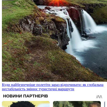
Куди найбезпечніше полетіти зараз відпочивати: як глобальна
нестабільність змінює туристичні маршрути