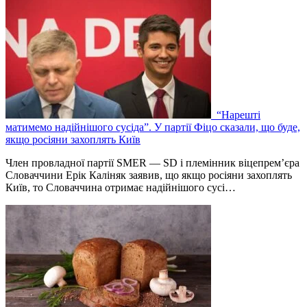
“Нарешті
матимемо надійнішого сусіда”. У партії Фіцо сказали, що буде,
якщо росіяни захоплять Київ
Член провладної партії SMER — SD і племінник віцепрем’єра
Словаччини Ерік Каліняк заявив, що якщо росіяни захоплять
Київ, то Словаччина отримає надійнішого сусі…