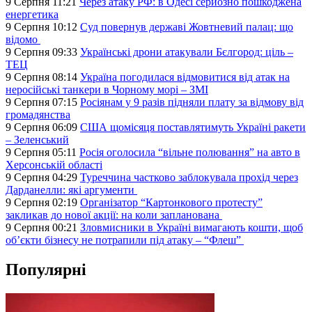
9 Серпня 11:21
Через атаку РФ: в Одесі серйозно пошкоджена
енергетика
9 Серпня 10:12
Суд повернув державі Жовтневий палац: що
відомо
9 Серпня 09:33
Українські дрони атакували Бєлгород: ціль –
ТЕЦ
9 Серпня 08:14
Україна погодилася відмовитися від атак на
неросійські танкери в Чорному морі – ЗМІ
9 Серпня 07:15
Росіянам у 9 разів підняли плату за відмову від
громадянства
9 Серпня 06:09
США щомісяця поставлятимуть Україні ракети
– Зеленський
9 Серпня 05:11
Росія оголосила “вільне полювання” на авто в
Херсонській області
9 Серпня 04:29
Туреччина частково заблокувала прохід через
Дарданелли: які аргументи
9 Серпня 02:19
Організатор “Картонкового протесту”
закликав до нової акції: на коли запланована
9 Серпня 00:21
Зловмисники в Україні вимагають кошти, щоб
об’єкти бізнесу не потрапили під атаку – “Флеш”
Популярні