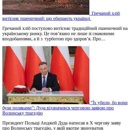
Гречаний хліб
витісняє пшеничний: що обирають українці
Гречаний хліб поступово витісняє традиційний пшеничний на
українському ринку. Це пов’язано не лише зі смаковими
вподобаннями, а й з турботою про здоров’я. Про…
“Їх убили, бо вони
були поляками”: Дуда відзначився черговою заявою про
Волинську трагедію
Президент Польщі Анджей Дуда написав в Х чергову заяву
про Волинську трагедію, у якій вкотре звинуватив