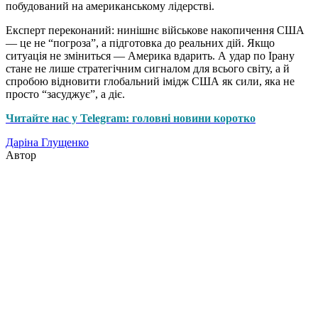
побудований на американському лідерстві.
Експерт переконаний: нинішнє військове накопичення США
— це не “погроза”, а підготовка до реальних дій. Якщо
ситуація не зміниться — Америка вдарить. А удар по Ірану
стане не лише стратегічним сигналом для всього світу, а й
спробою відновити глобальний імідж США як сили, яка не
просто “засуджує”, а діє.
Читайте нас у Telegram: головні новини коротко
Даріна Глущенко
Автор