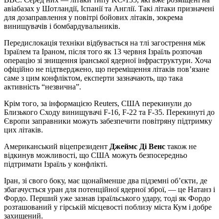
авіабазах у Шотландії, Іспанії та Англії. Такі літаки призначені
для дозаправлення у повітрі бойових літаків, зокрема
винищувачів і бомбардувальників.
Передислокація техніки відбувається на тлі загострення між
Ізраїлем та Іраном, після того як 13 червня Ізраїль розпочав
операцію зі знищення іранської ядерної інфраструктури. Хоча
офіційно не підтверджено, що переміщення літаків пов’язане
саме з цим конфліктом, експерти зазначають, що така
активність “незвична”.
Крім того, за інформацією Reuters, США перекинули до
Близького Сходу винищувачі F-16, F-22 та F-35. Перекинуті до
Європи заправники можуть забезпечити повітряну підтримку
цих літаків.
Американський віцепрезидент
Джеймс Ді Венс
також не
відкинув можливості, що США можуть безпосередньо
підтримати Ізраїль у конфлікті.
Іран, зі свого боку, має щонайменше два підземні об’єкти, де
збагачується уран для потенційної ядерної зброї, — це Натанз і
Фордо. Перший уже зазнав ізраїльського удару, тоді як Фордо
розташований у гірській місцевості поблизу міста Кум і добре
захищений.