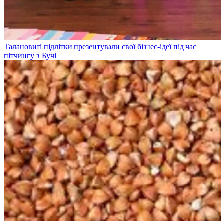
Талановиті підлітки презентували свої бізнес-ідеї під час
пітчингу в Бучі