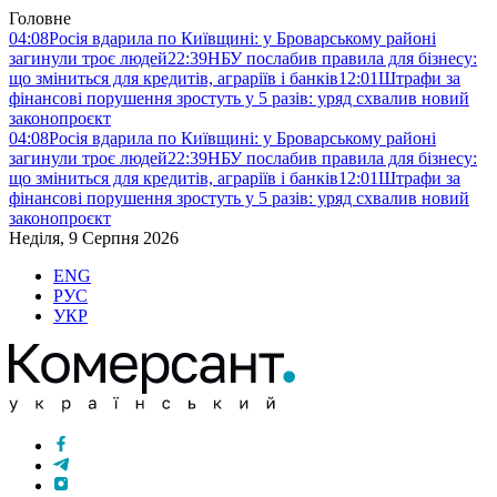
Головне
04:08
Росія вдарила по Київщині: у Броварському районі
загинули троє людей
22:39
НБУ послабив правила для бізнесу:
що зміниться для кредитів, аграріїв і банків
12:01
Штрафи за
фінансові порушення зростуть у 5 разів: уряд схвалив новий
законопроєкт
04:08
Росія вдарила по Київщині: у Броварському районі
загинули троє людей
22:39
НБУ послабив правила для бізнесу:
що зміниться для кредитів, аграріїв і банків
12:01
Штрафи за
фінансові порушення зростуть у 5 разів: уряд схвалив новий
законопроєкт
Неділя, 9 Серпня 2026
ENG
РУС
УКР