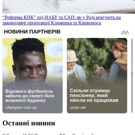
“Реформа КПК” під НАБУ та САП: як у Раді реагують на
законодавчі пропозиції Клименка та Кривоноса
Останні новини