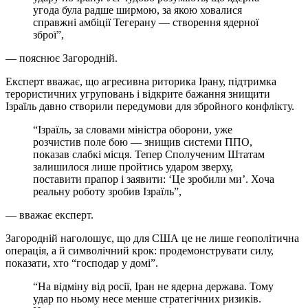
угода була радше ширмою, за якою ховалися
справжні амбіції Тегерану — створення ядерної
зброї”,
— пояснює Загородній.
Експерт вважає, що агресивна риторика Ірану, підтримка
терористичних угруповань і відкрите бажання знищити
Ізраїль давно створили передумови для збройного конфлікту.
“Ізраїль, за словами міністра оборони, уже
розчистив поле бою — знищив системи ППО,
показав слабкі місця. Тепер Сполученим Штатам
залишилося лише пройтись ударом зверху,
поставити прапор і заявити: ‘Це зробили ми’. Хоча
реальну роботу зробив Ізраїль”,
— вважає експерт.
Загородній наголошує, що для США це не лише геополітична
операція, а й символічний крок: продемонструвати силу,
показати, хто “господар у домі”.
“На відміну від росії, Іран не ядерна держава. Тому
удар по ньому несе менше стратегічних ризиків.