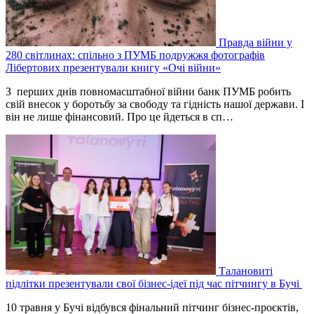
Правда війни у
280 світлинах: спільно з ПУМБ подружжя фотографів
Лібертових презентували книгу «Очі війни»
З перших днів повномасштабної війни банк ПУМБ робить
свій внесок у боротьбу за свободу та гідність нашої держави. І
він не лише фінансовий. Про це йдеться в сп…
Талановиті
підлітки презентували свої бізнес-ідеї під час пітчингу в Бучі
10 травня у Бучі відбувся фінальний пітчинг бізнес-проєктів,