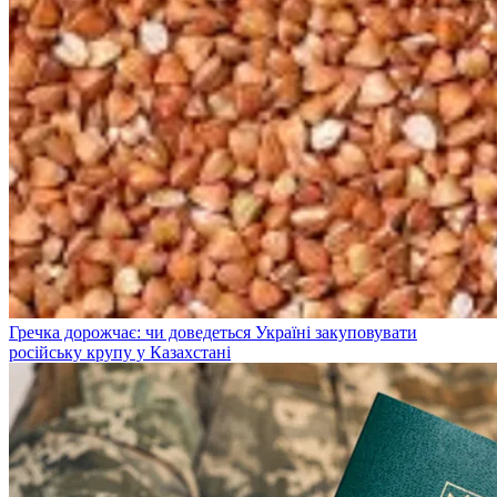
Гречка дорожчає: чи доведеться Україні закуповувати
російську крупу у Казахстані