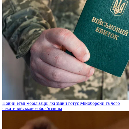
Новий етап мобілізації: які зміни готує Міноборони та чого
чекати військовозобов’язаним