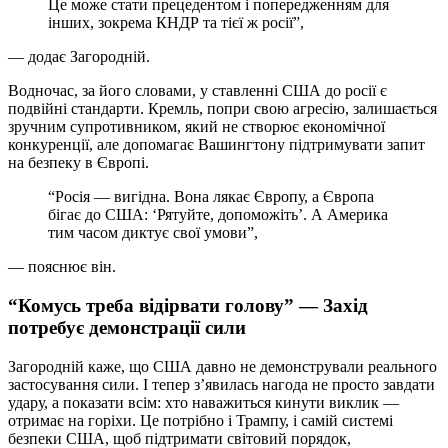
Це може стати прецедентом і попередженням для
інших, зокрема КНДР та тієї ж росії”,
— додає Загородній.
Водночас, за його словами, у ставленні США до росії є
подвійні стандарти. Кремль, попри свою агресію, залишається
зручним супротивником, який не створює економічної
конкуренції, але допомагає Вашингтону підтримувати запит
на безпеку в Європі.
“Росія — вигідна. Вона лякає Європу, а Європа
бігає до США: ‘Рятуйте, допоможіть’. А Америка
тим часом диктує свої умови”,
— пояснює він.
“Комусь треба відірвати голову” — Захід
потребує демонстрації сили
Загородній каже, що США давно не демонстрували реального
застосування сили. І тепер з’явилась нагода не просто завдати
удару, а показати всім: хто наважиться кинути виклик —
отримає на горіхи. Це потрібно і Трампу, і самій системі
безпеки США, щоб підтримати світовий порядок,