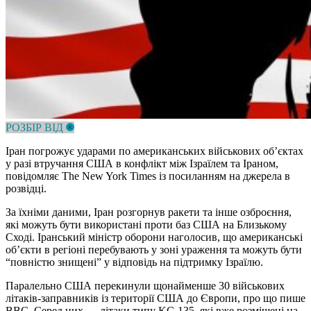
РОЗБІР ВІД
Іран погрожує ударами по американських військових об’єктах
у разі втручання США в конфлікт між Ізраїлем та Іраном,
повідомляє The New York Times із посиланням на джерела в
розвідці.
За їхніми даними, Іран розгорнув ракети та інше озброєння,
які можуть бути використані проти баз США на Близькому
Сході. Іранський міністр оборони наголосив, що американські
об’єкти в регіоні перебувають у зоні ураження та можуть бути
“повністю знищені” у відповідь на підтримку Ізраїлю.
Паралельно США перекинули щонайменше 30 військових
літаків-заправників із території США до Європи, про що пише
BBC. Серед них — літаки типу KC-135, які вже розміщені на