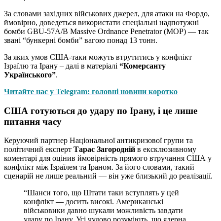
За словами західних військових джерел, для атаки на Фордо,
ймовірно, доведеться використати спеціальні надпотужні
бомби GBU-57A/B Massive Ordnance Penetrator (MOP) — так
звані “бункерні бомби” вагою понад 13 тонн.
За яких умов США-таки можуть втрутитись у конфлікт
Ізраїлю та Ірану – далі в матеріалі
“Комерсанту
Українського”
.
Читайте нас у Telegram: головні новини коротко
США готуються до удару по Ірану, і це лише
питання часу
Керуючий партнер Національної антикризової групи та
політичний експерт
Тарас Загородній
в ексклюзивному
коментарі для
оцінив ймовірність прямого втручання США у
конфлікт між Ізраїлем та Іраном. За його словами, такий
сценарій не лише реальний — він уже близький до реалізації.
“Шанси того, що Штати таки вступлять у цей
конфлікт — досить високі. Американські
військовики давно шукали можливість завдати
удару по Ірану. Усі чудово розуміють, що ядерна