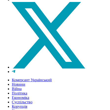
Комерсант Український
Новини
Війна
Політика
Економіка
Суспільство
Корупція