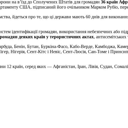
орони на в’їзд до Сполучених Штатів для громадян
36 країн Афр
артаменту США, підписаний його очільником Марком Рубіо, пер
омства, йдеться про те, що ці держави мають 60 днів для викона
истем ідентифікації громадян, використання небезпечних або пі
громадян деяких країн у терористичних актах
, антисемітських
рбуда, Бенін, Бутан, Буркіна-Фасо, Кабо-Верде, Камбоджа, Камер
ігер, Нігерія, Сент-Кітс і Невіс, Сент-Люсія, Сан-Томе і Принсип
и 12 країн, серед яких — Афганістан, Іран, Лівія, Судан, Сомалі