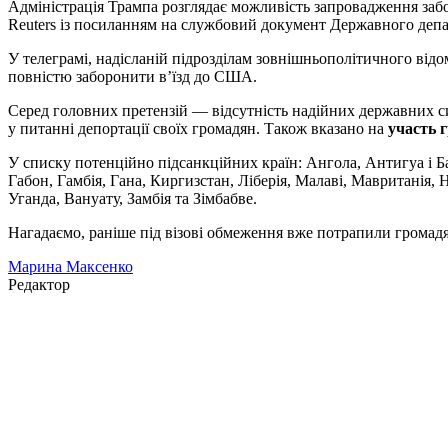
Адміністрація Трампа розглядає можливість запровадження заб
Reuters із посиланням на службовий документ Державного деп
У телеграмі, надісланій підрозділам зовнішньополітичного від
повністю заборонити в’їзд до США.
Серед головних претензій — відсутність надійних державних с
у питанні депортації своїх громадян. Також вказано на
участь 
У списку потенційно підсанкційних країн: Ангола, Антигуа і Ба
Габон, Гамбія, Гана, Киргизстан, Ліберія, Малаві, Мавританія, Н
Уганда, Вануату, Замбія та Зімбабве.
Нагадаємо, раніше під візові обмеження вже потрапили громадян
Марина Максенко
Редактор