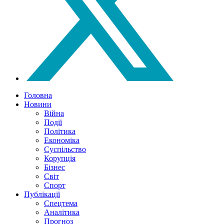
Головна
Новини
Війна
Події
Політика
Економіка
Суспільство
Корупція
Бізнес
Світ
Спорт
Публікації
Спецтема
Аналітика
Прогноз