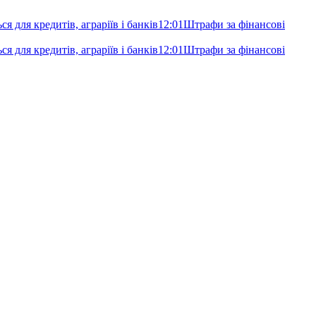
я для кредитів, аграріїв і банків
12:01
Штрафи за фінансові
я для кредитів, аграріїв і банків
12:01
Штрафи за фінансові