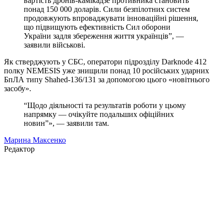
вартість дронів-камікадзе противника становить
понад 150 000 доларів. Сили безпілотних систем
продовжують впроваджувати інноваційні рішення,
що підвищують ефективність Сил оборони
України задля збереження життя українців”, —
заявили військові.
Як стверджують у СБС, оператори підрозділу Darknode 412
полку NEMESIS уже знищили понад 10 російських ударних
БпЛА типу Shahed-136/131 за допомогою цього «новітнього
засобу».
“Щодо діяльності та результатів роботи у цьому
напрямку — очікуйте подальших офіційних
новин”», — заявили там.
Марина Максенко
Редактор