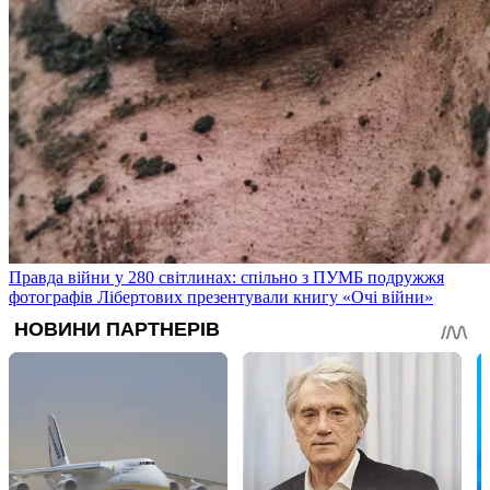
Правда війни у 280 світлинах: спільно з ПУМБ подружжя
фотографів Лібертових презентували книгу «Очі війни»