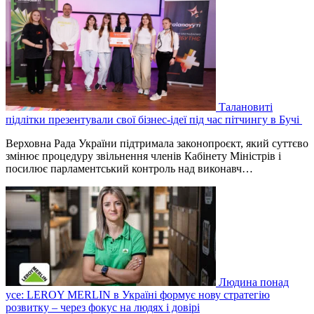
Талановиті
підлітки презентували свої бізнес-ідеї під час пітчингу в Бучі
Верховна Рада України підтримала законопроєкт, який суттєво
змінює процедуру звільнення членів Кабінету Міністрів і
посилює парламентський контроль над виконавч…
Людина понад
усе: LEROY MERLIN в Україні формує нову стратегію
розвитку – через фокус на людях і довірі