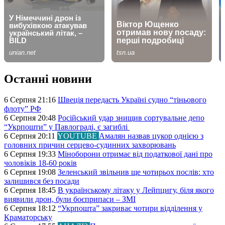
Останні новини
6 Серпня 21:16
Швеція передасть Україні судно “тіньового
флоту” РФ
6 Серпня 20:48
Російський удар знищив сортувальне депо
“Укрпошти” у Павлограді, є загиблі
6 Серпня 20:11
YOUTUBE
Амалян назвав цукор однією з
головних причин серцево-судинних захворювань
6 Серпня 19:33
Міноборони отримає від податкової дані про
чоловіків 18-60 років
6 Серпня 19:08
Зеленський звільнив ще чотирьох послів: хто
залишився без посади
6 Серпня 18:45
В українському літаку у Лейпцигу, біля якого
виявили дрон, були боєприпаси – ЗМІ
6 Серпня 18:12
“Укрпошта” закриває чотири відділення у
Краматорську