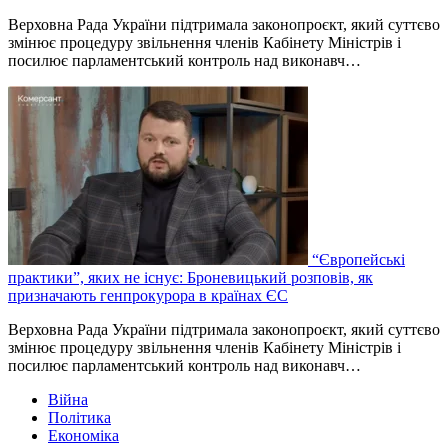
Верховна Рада України підтримала законопроєкт, який суттєво
змінює процедуру звільнення членів Кабінету Міністрів і
посилює парламентський контроль над виконавч…
“Європейські
практики”, яких не існує: Броневицький розповів, як
призначають генпрокурора в країнах ЄС
Верховна Рада України підтримала законопроєкт, який суттєво
змінює процедуру звільнення членів Кабінету Міністрів і
посилює парламентський контроль над виконавч…
Війна
Політика
Економіка