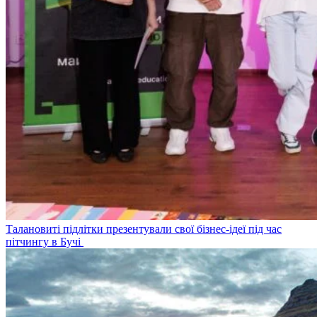
Талановиті підлітки презентували свої бізнес-ідеї під час
пітчингу в Бучі