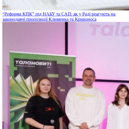
“Реформа КПК” під НАБУ та САП: як у Раді реагують на
законодавчі пропозиції Клименка та Кривоноса