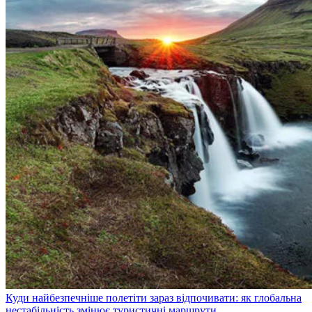
Куди найбезпечніше полетіти зараз відпочивати: як глобальна
нестабільність змінює туристичні маршрути