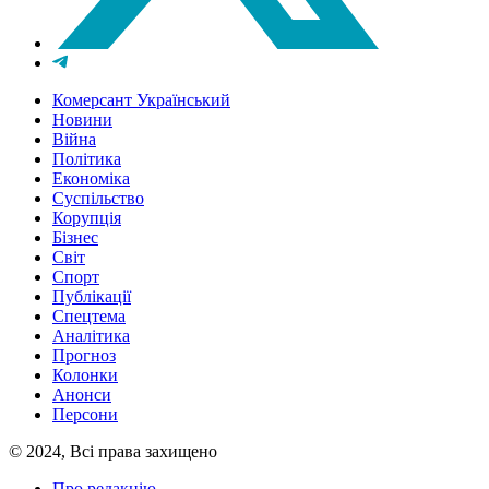
Комерсант Український
Новини
Війна
Політика
Економіка
Суспільство
Корупція
Бізнес
Світ
Спорт
Публікації
Спецтема
Аналітика
Прогноз
Колонки
Анонси
Персони
© 2024, Всі права захищено
Про редакцію