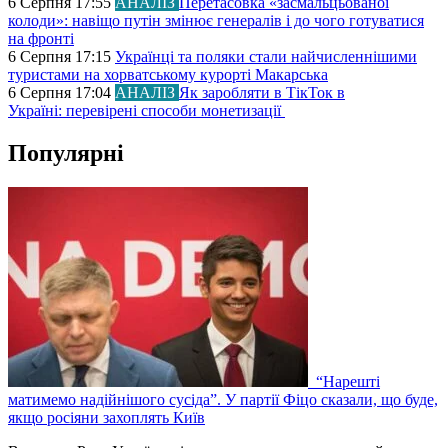
6 Серпня 17:55
АНАЛІЗ
Перетасовка «засмальцьованої
колоди»: навіщо путін змінює генералів і до чого готуватися
на фронті
6 Серпня 17:15
Українці та поляки стали найчисленнішими
туристами на хорватському курорті Макарська
6 Серпня 17:04
АНАЛІЗ
Як заробляти в ТікТок в
Україні: перевірені способи монетизації
Популярні
“Нарешті
матимемо надійнішого сусіда”. У партії Фіцо сказали, що буде,
якщо росіяни захоплять Київ