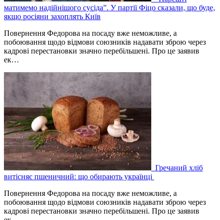
матимемо надійнішого сусіда”. У партії Фіцо сказали, що буде,
якщо росіяни захоплять Київ
Повернення Федорова на посаду вже неможливе, а
побоювання щодо відмови союзників надавати зброю через
кадрові перестановки значно перебільшені. Про це заявив
ек…
Гречаний хліб
витісняє пшеничний: що обирають українці
Повернення Федорова на посаду вже неможливе, а
побоювання щодо відмови союзників надавати зброю через
кадрові перестановки значно перебільшені. Про це заявив
ек…