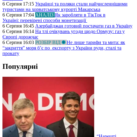
6 Серпня 17:15
Українці та поляки стали найчисленнішими
туристами на хорватському курорті Макарська
6 Серпня 17:04
АНАЛІЗ
Як заробляти в ТікТок в
Україні: перевірені способи монетизації
6 Серпня 16:45
Азербайджан готовий постачати газ в Україну
6 Серпня 16:14
На тлі очікувань угоди щодо Ормузу: газ у
Європі дорожчає
6 Серпня 16:03
РОЗБІР ВІД
Не лише тарифи та мита: як
“закриття” моря б’є по експорту з України руди, сталі та
прокату
Популярні
“Нарешті