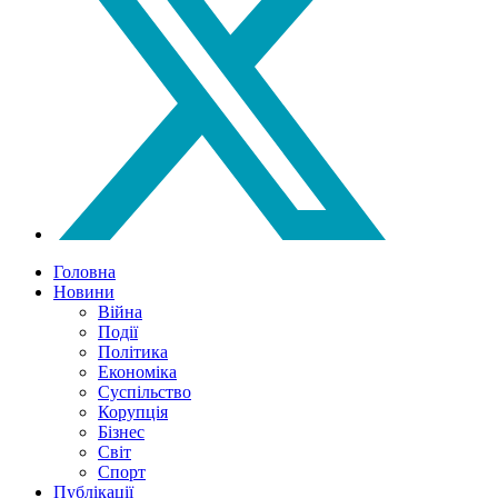
Головна
Новини
Війна
Події
Політика
Економіка
Суспільство
Корупція
Бізнес
Світ
Спорт
Публікації