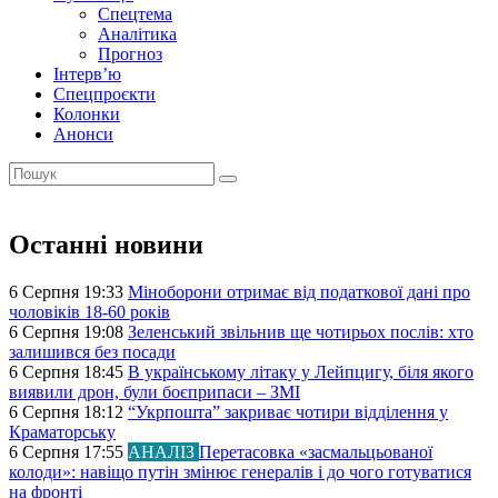
Спецтема
Аналітика
Прогноз
Інтерв’ю
Спецпроєкти
Колонки
Анонси
Останні новини
6 Серпня 19:33
Міноборони отримає від податкової дані про
чоловіків 18-60 років
6 Серпня 19:08
Зеленський звільнив ще чотирьох послів: хто
залишився без посади
6 Серпня 18:45
В українському літаку у Лейпцигу, біля якого
виявили дрон, були боєприпаси – ЗМІ
6 Серпня 18:12
“Укрпошта” закриває чотири відділення у
Краматорську
6 Серпня 17:55
АНАЛІЗ
Перетасовка «засмальцьованої
колоди»: навіщо путін змінює генералів і до чого готуватися
на фронті