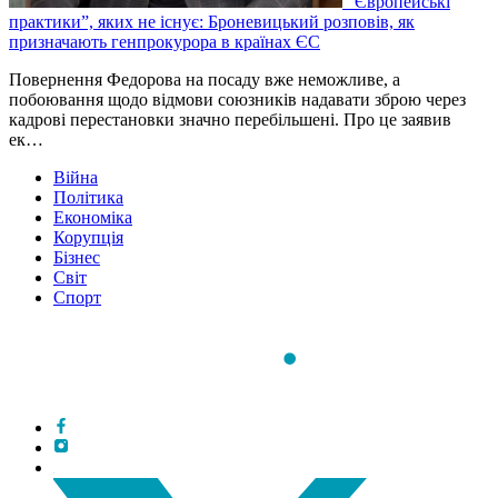
“Європейські
практики”, яких не існує: Броневицький розповів, як
призначають генпрокурора в країнах ЄС
Повернення Федорова на посаду вже неможливе, а
побоювання щодо відмови союзників надавати зброю через
кадрові перестановки значно перебільшені. Про це заявив
ек…
Війна
Політика
Економіка
Корупція
Бізнес
Світ
Спорт