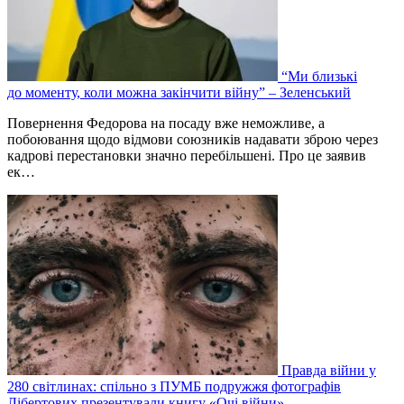
“Ми близькі
до моменту, коли можна закінчити війну” – Зеленський
Повернення Федорова на посаду вже неможливе, а
побоювання щодо відмови союзників надавати зброю через
кадрові перестановки значно перебільшені. Про це заявив
ек…
Правда війни у
280 світлинах: спільно з ПУМБ подружжя фотографів
Лібертових презентували книгу «Очі війни»