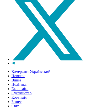
Комерсант Український
Новини
Війна
Політика
Економіка
Суспільство
Корупція
Бізнес
Світ