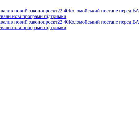
схвалив новий законопроєкт
22:40
Коломойський постане перед ВА
нували нові програми підтримки
схвалив новий законопроєкт
22:40
Коломойський постане перед ВА
нували нові програми підтримки