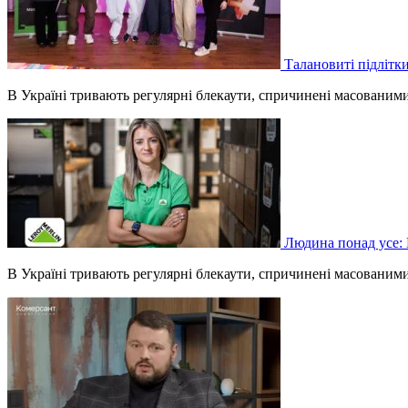
Талановиті підлітки
В Україні тривають регулярні блекаути, спричинені масованим
Людина понад усе: 
В Україні тривають регулярні блекаути, спричинені масованим