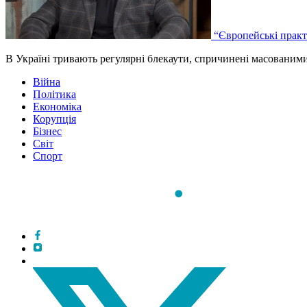
“Європейські практ
В Україні тривають регулярні блекаути, спричинені масованим
Війна
Політика
Економіка
Корупція
Бізнес
Світ
Спорт