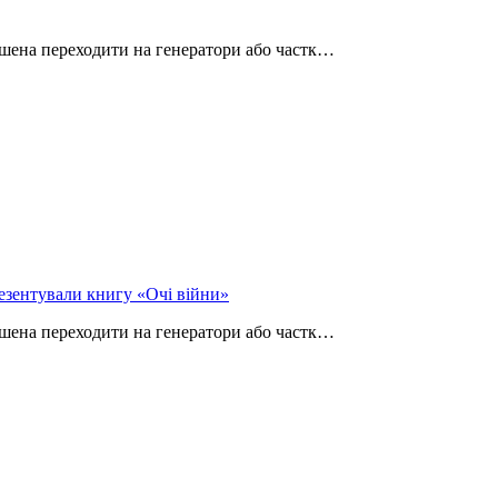
ушена переходити на генератори або частк…
езентували книгу «Очі війни»
ушена переходити на генератори або частк…