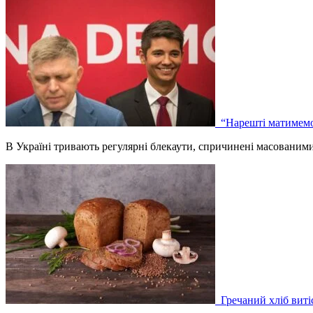
“Нарешті матимемо 
В Україні тривають регулярні блекаути, спричинені масованим
Гречаний хліб вит