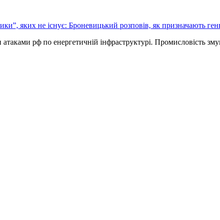
ики”, яких не існує: Броневицький розповів, як призначають ге
и атаками рф по енергетичній інфраструктурі. Промисловість зм