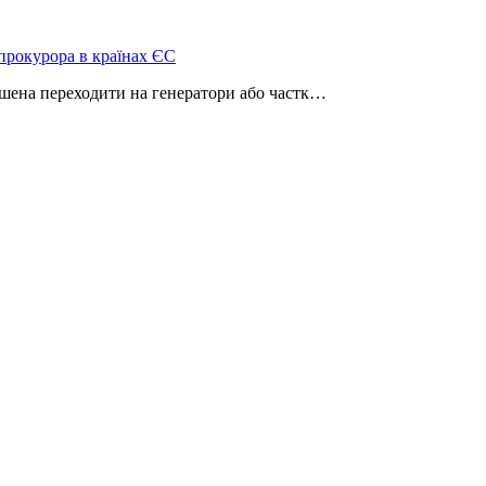
нпрокурора в країнах ЄС
ушена переходити на генератори або частк…