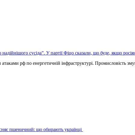
надійнішого сусіда”. У партії Фіцо сказали, що буде, якщо росія
и атаками рф по енергетичній інфраструктурі. Промисловість зм
існяє пшеничний: що обирають українці