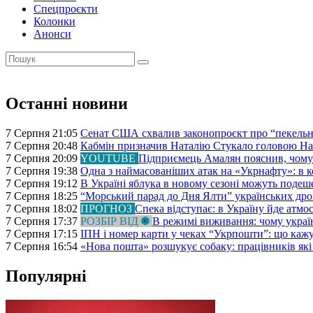
Спецпроєкти
Колонки
Анонси
Останні новини
7 Серпня 21:05
Сенат США схвалив законопроєкт про “пекельні
7 Серпня 20:48
Кабмін призначив Наталію Стукало головою Наца
7 Серпня 20:09
YOUTUBE
Підприємець Амалян пояснив, чому 
7 Серпня 19:38
Одна з наймасованіших атак на «Укрнафту»: в к
7 Серпня 19:12
В Україні яблука в новому сезоні можуть подеш
7 Серпня 18:25
“Морський парад до Дня Ялти” українських дро
7 Серпня 18:02
ПРОГНОЗ
Спека відступає: в Україну йде атм
7 Серпня 17:37
РОЗБІР ВІД
В режимі виживання: чому україн
7 Серпня 17:15
ІПН і номер карти у чеках “Укрпошти”: що каж
7 Серпня 16:54
«Нова пошта» розшукує собаку: працівників які 
Популярні