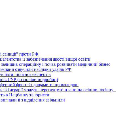
 санкції” проти РФ
гентства із забезпечення якості вищої освіти
залишив операційну і почав розвивати медичний бізнес
омпанії озвучили наслідки ударів РФ
евшати: прогноз експертів
нів: ГУР розповіли подробиці
осферний фронт із дощами та прохолодою
ські аграрії можуть переглянути плани на осінню посівну
уть в Нацбанку та юристи
вигнали її з відділення звільнили