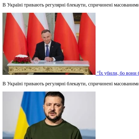
В Україні тривають регулярні блекаути, спричинені масованим
“Їх убили, бо вони
В Україні тривають регулярні блекаути, спричинені масованим