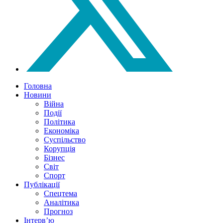
Головна
Новини
Війна
Події
Політика
Економіка
Суспільство
Корупція
Бізнес
Світ
Спорт
Публікації
Спецтема
Аналітика
Прогноз
Інтерв’ю