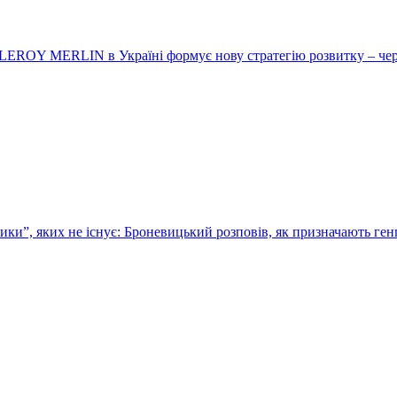
LEROY MERLIN в Україні формує нову стратегію розвитку – чере
ики”, яких не існує: Броневицький розповів, як призначають ге