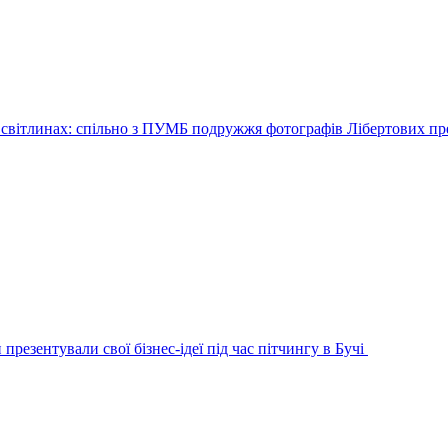
 світлинах: спільно з ПУМБ подружжя фотографів Лібертових пр
 презентували свої бізнес-ідеї під час пітчингу в Бучі