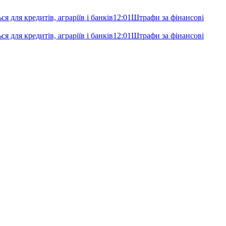
я для кредитів, аграріїв і банків
12:01
Штрафи за фінансові
я для кредитів, аграріїв і банків
12:01
Штрафи за фінансові