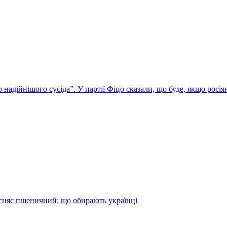
надійнішого сусіда”. У партії Фіцо сказали, що буде, якщо росія
існяє пшеничний: що обирають українці