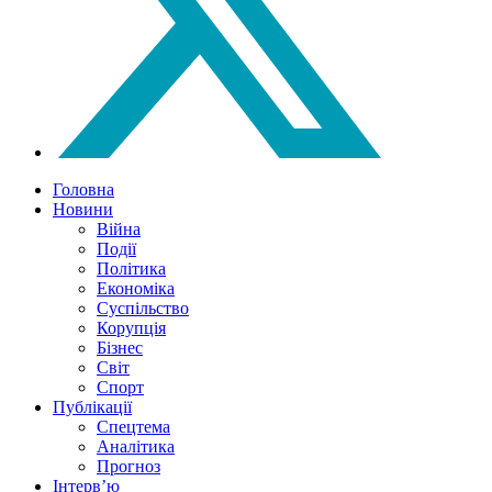
Головна
Новини
Війна
Події
Політика
Економіка
Суспільство
Корупція
Бізнес
Світ
Спорт
Публікації
Спецтема
Аналітика
Прогноз
Інтерв’ю