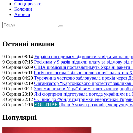
Спецпроєкти
Колонки
Анонси
Останні новини
9 Серпня 08:14
Україна погодилася відмовитися від атак на нер
9 Серпня 07:15
Росіянам у 9 разів підняли плату за відмову від
9 Серпня 06:09
США щомісяця поставлятимуть Україні ракети 
9 Серпня 05:11
Росія оголосила “вільне полювання” на авто в Х
9 Серпня 04:29
Туреччина частково заблокувала прохід через Д
9 Серпня 02:19
Організатор “Картонкового протесту” закликав д
9 Серпня 00:21
Зловмисники в Україні вимагають кошти, щоб об
8 Серпня 23:19
Які сюрпризи підготувала погода українцям на 
8 Серпня 22:12
ЄС вніс до Фонду підтримки енергетики Україн
8 Серпня 21:16
YOUTUBE
Лікар Амалян розповів, як вручну ма
Популярні