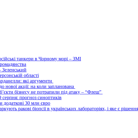
осійські танкери в Чорному морі – ЗМІ
 громадянства
– Зеленський
ерсонській області
арданелли: які аргументи
о нової акції: на коли запланована
’єкти бізнесу не потрапили під атаку – “Флеш”
9 серпня: прогноз синоптиків
и додаткові 30 млн євро
ркують ракові біопсії в українських лабораторіях, і яке є рішенн