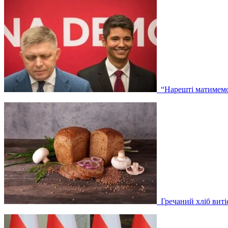
“Нарешті матимемо 
Гречаний хліб вит