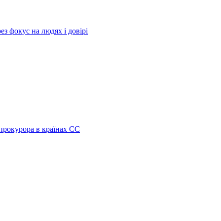
з фокус на людях і довірі
нпрокурора в країнах ЄС