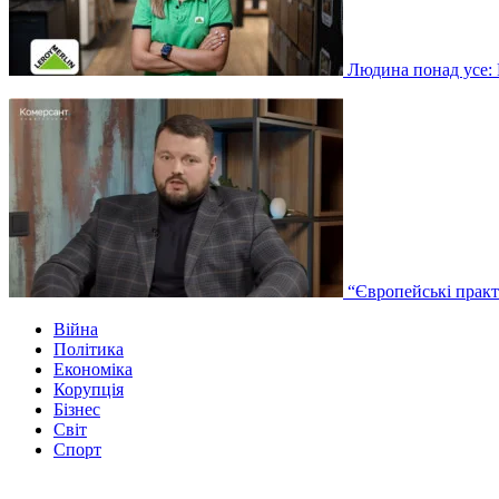
Людина понад усе: 
“Європейські практ
Війна
Політика
Економіка
Корупція
Бізнес
Світ
Спорт