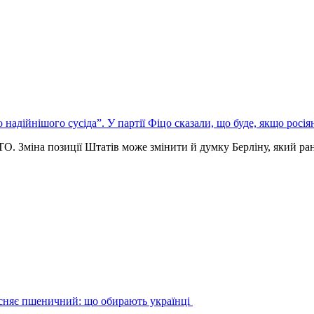
надійнішого сусіда”. У партії Фіцо сказали, що буде, якщо росія
. Зміна позиції Штатів може змінити й думку Берліну, який р
існяє пшеничний: що обирають українці