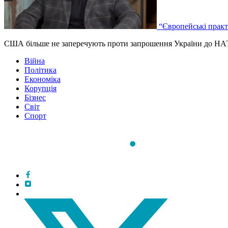
“Європейські практ
США більше не заперечують проти запрошення України до НАТО
Війна
Політика
Економіка
Корупція
Бізнес
Світ
Спорт