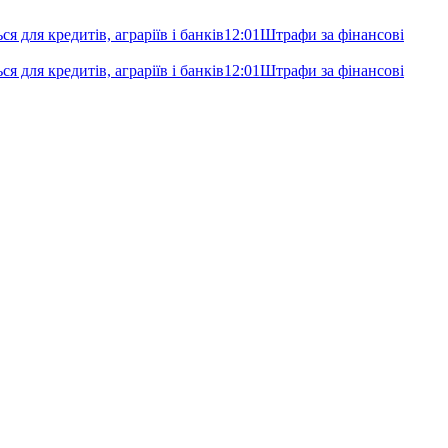
я для кредитів, аграріїв і банків
12:01
Штрафи за фінансові
я для кредитів, аграріїв і банків
12:01
Штрафи за фінансові