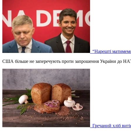
“Нарешті матимемо 
США більше не заперечують проти запрошення України до НАТО
Гречаний хліб вит