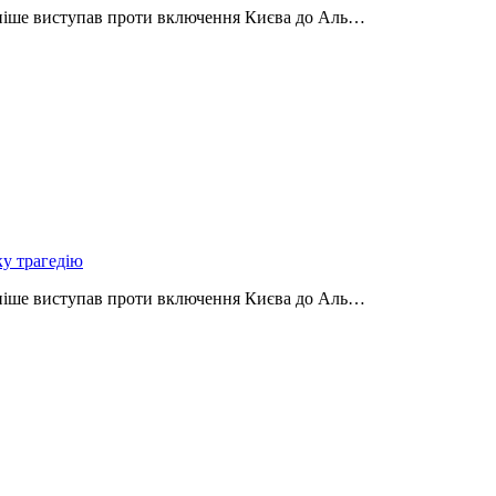
аніше виступав проти включення Києва до Аль…
ку трагедію
аніше виступав проти включення Києва до Аль…