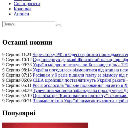
Спецпроєкти
Колонки
Анонси
Останні новини
9 Серпня 11:21
Через атаку РФ: в Одесі серйозно пошкоджена е
9 Серпня 10:12
Суд повернув державі Жовтневий палац: що ві
9 Серпня 09:33
Українські дрони атакували Бєлгород: ціль – Т
9 Серпня 08:14
Україна погодилася відмовитися від атак на нер
9 Серпня 07:15
Росіянам у 9 разів підняли плату за відмову від
9 Серпня 06:09
США щомісяця поставлятимуть Україні ракети 
9 Серпня 05:11
Росія оголосила “вільне полювання” на авто в Х
9 Серпня 04:29
Туреччина частково заблокувала прохід через Д
9 Серпня 02:19
Організатор “Картонкового протесту” закликав д
9 Серпня 00:21
Зловмисники в Україні вимагають кошти, щоб об
Популярні