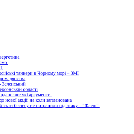
нергетика
домо
ЕЦ
осійські танкери в Чорному морі – ЗМІ
 громадянства
– Зеленський
ерсонській області
арданелли: які аргументи
о нової акції: на коли запланована
’єкти бізнесу не потрапили під атаку – “Флеш”