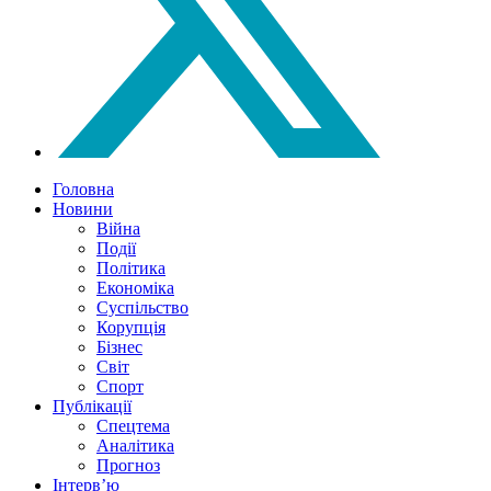
Головна
Новини
Війна
Події
Політика
Економіка
Суспільство
Корупція
Бізнес
Світ
Спорт
Публікації
Спецтема
Аналітика
Прогноз
Інтерв’ю