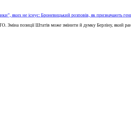
ики”, яких не існує: Броневицький розповів, як призначають ге
. Зміна позиції Штатів може змінити й думку Берліну, який р