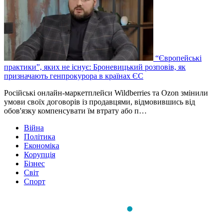
“Європейські
практики”, яких не існує: Броневицький розповів, як
призначають генпрокурора в країнах ЄС
Російські онлайн-маркетплейси Wildberries та Ozon змінили
умови своїх договорів із продавцями, відмовившись від
обов'язку компенсувати їм втрату або п…
Війна
Політика
Економіка
Корупція
Бізнес
Світ
Спорт