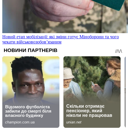
Новий етап мобілізації: які зміни готує Міноборони та чого
чекати військовозобов’язаним