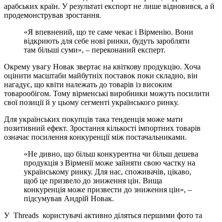
арабських країн. У результаті експорт не лише відновився, а й
продемонстрував зростання.
«Я впевнений, що те саме чекає і Вірменію. Вони
відкриють для себе нові ринки, будуть заробляти
там більші суми», – переконаний експерт.
Окрему увагу Новак звертає на квіткову продукцію. Хоча
оцінити масштаби майбутніх поставок поки складно, він
нагадує, що квіти належать до товарів із високим
товарообігом. Тому вірменські виробники можуть посилити
свої позиції й у цьому сегменті українського ринку.
Для українських покупців така тенденція може мати
позитивний ефект. Зростання кількості імпортних товарів
означає посилення конкуренції між постачальниками.
«Не дивно, що більш конкурентна чи більш дешева
продукція з Вірменії може зайняти свою частку на
українському ринку. Для нас, споживачів, цікаво,
щоб це призвело до зниження цін. Вища
конкуренція може призвести до зниження цін», –
підсумував Андрій Новак.
У Threads користувачі активно діляться першими фото та