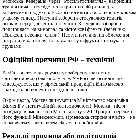
Російська Федерація (через «Россільгоспнагляд») наприкінці
травня почала послідовно закривати свій ринок для
вірменської продукції. Ембарго на квіти стало першим кроком
у цьому списку. Наступні заборони стосувалися томатів,
огірків, перців, зелені та полуниці. З 2 червня заборона
поширилася на виноград та кісточкові фрукти (черешню,
абрикоси, персики, сливи). Наступного дня під обмеження
потрапили картопля, баклажани, сухофрукти та яблука з
грушами.
Офіційні причини РФ – технічні
Російська сторона аргументує заборону «захистом
фітосанітарного благополуччя». У «Россільгоспнагляді»
стверджують, що у вірменській продукції нібито масово
знаходять небезпечних шкідників тощо.
Окрім цього, Москва звинуватила Міністерство економіки
Вірменії у інституційній неспроможності. Мовляв, після
ліквідації вірменського Мінсільгоспу у 2019 році та передачі
його функцій Мінекономіки, вірменська сторона начебто «не
справляється з контролем сільгоспвиробників»
Реальні причини або політичний