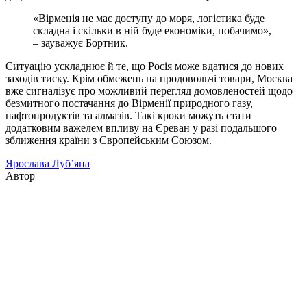
«Вірменія не має доступу до моря, логістика буде
складна і скільки в ній буде економіки, побачимо»,
– зауважує Бортник.
Ситуацію ускладнює й те, що Росія може вдатися до нових
заходів тиску. Крім обмежень на продовольчі товари, Москва
вже сигналізує про можливий перегляд домовленостей щодо
безмитного постачання до Вірменії природного газу,
нафтопродуктів та алмазів. Такі кроки можуть стати
додатковим важелем впливу на Єреван у разі подальшого
зближення країни з Європейським Союзом.
Ярослава Луб’яна
Автор