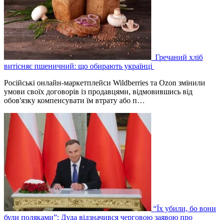
Гречаний хліб
витісняє пшеничний: що обирають українці
Російські онлайн-маркетплейси Wildberries та Ozon змінили
умови своїх договорів із продавцями, відмовившись від
обов'язку компенсувати їм втрату або п…
“Їх убили, бо вони
були поляками”: Дуда відзначився черговою заявою про