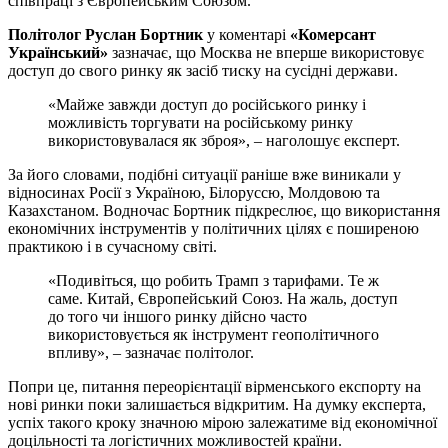
співпраці з Європейським Союзом.
Політолог Руслан Бортник
у коментарі
«Комерсант
Український»
зазначає, що Москва не вперше використовує
доступ до свого ринку як засіб тиску на сусідні держави.
«Майже завжди доступ до російського ринку і
можливість торгувати на російському ринку
використовувалася як зброя», – наголошує експерт.
За його словами, подібні ситуації раніше вже виникали у
відносинах Росії з Україною, Білоруссю, Молдовою та
Казахстаном. Водночас Бортник підкреслює, що використання
економічних інструментів у політичних цілях є поширеною
практикою і в сучасному світі.
«Подивіться, що робить Трамп з тарифами. Те ж
саме. Китай, Європейський Союз. На жаль, доступ
до того чи іншого ринку дійсно часто
використовується як інструмент геополітичного
впливу», – зазначає політолог.
Попри це, питання переорієнтації вірменського експорту на
нові ринки поки залишається відкритим. На думку експерта,
успіх такого кроку значною мірою залежатиме від економічної
доцільності та логістичних можливостей країни.