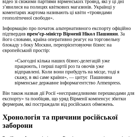
відео зі свіжими партіями вірменських троянд, які у ці дні
з’явилися на полицях квіткових магазинів. Українці у
коментарях жартома називають ці квіти «трояндами
геополітичної свободи».
Інформацію про початок альтернативного експорту офіційно
підтвердив
прем’єр-міністр Вірменії Нікол Пашинян
. За
його словами, країна оперативно реагує на торговельну
блокаду з боку Москви, переорієнтовуючи бізнес на
європейський простір:
«Сьогодні кілька наших бізнес-делегацій уже
працюють, і перші партії роз та овочів уже
відправлені. Коли вони прибудуть на місце, тоді я
скажу, в які саме країни», — цитує Пашиняна
вірменське державне інформагентство Armenpress.
Він також назвав дії Росії «несправедливими перешкодами для
експорту» та пообіцяв, що уряд Вірменії компенсує збитки
фермерам, які постраждали від російських обмежень.
Хронологія та причини російської
заборони