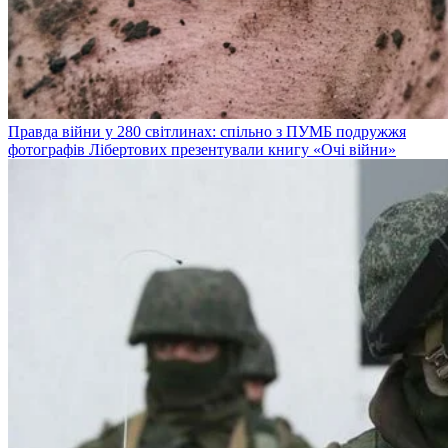
Правда війни у 280 світлинах: спільно з ПУМБ подружжя
фотографів Лібертових презентували книгу «Очі війни»