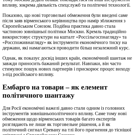
впливу, зокрема діяльність спецслужб та політичні технології.
Показово, що нові торговельні обмеження були введені саме
після заяв вірменського керівництва про намір зближення з
Європейським Союзом. Подібна практика давно стала
частиною зовнішньої політики Москви. Кремль традиційно
використовує структури на кшталт «Россільгоспнагляду» та
«Росспоживнагляду» як інструменти економічного тиску на
держави, які намагаються проводити більш незалежний курс.
Однак, як показує досвід інших країн, економічний шантаж не
завжди приносить бажаний результат. Навпаки, він часто
стимулює пошук нових партнерів і прискорює процес виходу
з-під російського впливу.
Ембарго на товари – як елемент
політичного шантажу
Для Росії економічні важелі давно стали одним із головних
інструментів зовнішньополітичного впливу. Саме тому нові
обмеження щодо вірменських товарів багато експертів
розглядають не лише як торговельне рішення, а й як
політичний сигнал Єревану на тлі його прагнення до тіснішої