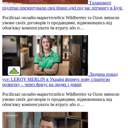
Талановиті
підлітки презентували свої бізнес-ідеї під час пітчингу в Бучі
Російські онлайн-маркетплейси Wildberries та Ozon змінили
умови своїх договорів із продавцями, відмовившись від
обов'язку компенсувати їм втрату або п…
Людина понад
усе: LEROY MERLIN в Україні формує нову стратегію
розвитку – через фокус на людях і довірі
Російські онлайн-маркетплейси Wildberries та Ozon змінили
умови своїх договорів із продавцями, відмовившись від
обов'язку компенсувати їм втрату або п…