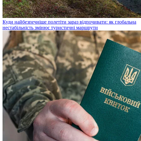
Куди найбезпечніше полетіти зараз відпочивати: як глобальна
нестабільність змінює туристичні маршрути