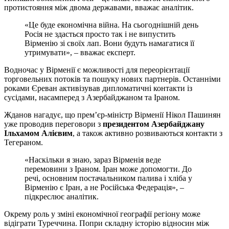
протистояння між двома державами, вважає аналітик.
«Це буде економічна війна. На сьогоднішній день
Росія не здасться просто так і не випустить
Вірменію зі своїх лап. Вони будуть намагатися її
утримувати», – вважає експерт.
Водночас у Вірменії є можливості для переорієнтації
торговельних потоків та пошуку нових партнерів. Останніми
роками Єреван активізував дипломатичні контакти із
сусідами, насамперед з Азербайджаном та Іраном.
Жданов нагадує, що прем’єр-міністр Вірменії Нікол Пашинян
уже проводив переговори з
президентом Азербайджану
Ільхамом Алієвим
, а також активно розвиваються контакти з
Тегераном.
«Наскільки я знаю, зараз Вірменія веде
перемовини з Іраном. Іран може допомогти. До
речі, основним постачальником палива і хліба у
Вірменію є Іран, а не Російська Федерація», –
підкреслює аналітик.
Окрему роль у зміні економічної географії регіону може
відіграти Туреччина. Попри складну історію відносин між