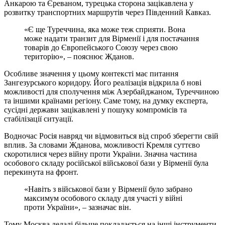
Анкарою та Єреваном, турецька сторона зацікавлена у
розвитку транспортних маршрутів через Південний Кавказ.
«Є ще Туреччина, яка може теж сприяти. Вона
може надати транзит для Вірменії і для постачання
товарів до Європейського Союзу через свою
територію», – пояснює Жданов.
Особливе значення у цьому контексті має питання
Зангезурського коридору. Його реалізація відкрила б нові
можливості для сполучення між Азербайджаном, Туреччиною
та іншими країнами регіону. Саме тому, на думку експерта,
сусідні держави зацікавлені у пошуку компромісів та
стабілізації ситуації.
Водночас Росія навряд чи відмовиться від спроб зберегти свій
вплив. За словами Жданова, можливості Кремля суттєво
скоротилися через війну проти України. Значна частина
особового складу російської військової бази у Вірменії була
перекинута на фронт.
«Навіть з військової бази у Вірменії було забрано
максимум особового складу для участі у війні
проти України», – зазначає він.
Тому Москва дедалі більше покладається на інші інструменти