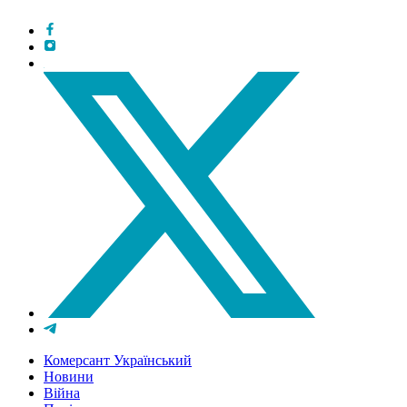
Комерсант Український
Новини
Війна