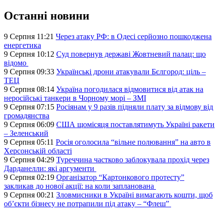
Останні новини
9 Серпня 11:21
Через атаку РФ: в Одесі серйозно пошкоджена
енергетика
9 Серпня 10:12
Суд повернув державі Жовтневий палац: що
відомо
9 Серпня 09:33
Українські дрони атакували Бєлгород: ціль –
ТЕЦ
9 Серпня 08:14
Україна погодилася відмовитися від атак на
неросійські танкери в Чорному морі – ЗМІ
9 Серпня 07:15
Росіянам у 9 разів підняли плату за відмову від
громадянства
9 Серпня 06:09
США щомісяця поставлятимуть Україні ракети
– Зеленський
9 Серпня 05:11
Росія оголосила “вільне полювання” на авто в
Херсонській області
9 Серпня 04:29
Туреччина частково заблокувала прохід через
Дарданелли: які аргументи
9 Серпня 02:19
Організатор “Картонкового протесту”
закликав до нової акції: на коли запланована
9 Серпня 00:21
Зловмисники в Україні вимагають кошти, щоб
об’єкти бізнесу не потрапили під атаку – “Флеш”