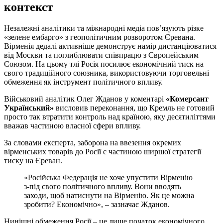
контекст
Незалежні аналітики та міжнародні медіа пов’язують різке
«зелене ембарго» з геополітичним розворотом Єревана.
Вірменія дедалі активніше демонструє намір дистанціюватися
від Москви та поглиблювати співпрацю з Європейським
Союзом. На цьому тлі Росія посилює економічний тиск на
свого традиційного союзника, використовуючи торговельні
обмеження як інструмент політичного впливу.
Військовий аналітик Олег Жданов у коментарі
«Комерсант
Український»
висловив переконання, що Кремль не готовий
просто так втратити контроль над країною, яку десятиліттями
вважав частиною власної сфери впливу.
За словами експерта, заборона на ввезення окремих
вірменських товарів до Росії є частиною ширшої стратегії
тиску на Єреван.
«Російська Федерація не хоче упустити Вірменію
з-під свого політичного впливу. Вони вводять
заходи, щоб натиснути на Вірменію. Як це можна
зробити? Економічно», – зазначає Жданов.
Нинішні обмеження Росії – це лише початок економічного