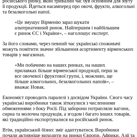
російського ринку, який тривалий час був основним для збуту
її продукції. Йдеться насамперед про овочі, фрукти, алкогольні
та безалкогольні напої.
«Це змушує Вірменію зараз шукати
альтернативний ринок. Найпершим і найбільшим
є ринок ЄС і України», – наголошує експерт.
За його словами, через певний час українські споживачі
можуть помітити значне збільшення асортименту вірменських
товарів у магазинах.
«Ми побачимо на наших ринках, на наших
прилавках більше вірменської продукції, перш за
все овочевої і фруктової групи, і, можливо, ще
більше алкогольних, безалкогольних напоїв», –
вважає Новак.
Економіст проводить паралелі з досвідом України. Свого часу
українські виробники також зіткнулися з численними
обмеженнями з боку Росії. Під заборони потрапляли вагони,
сирна та молочна продукція, а згодом і багато інших товарів,
які традиційно експортувалися на російський ринок.
Втім, український бізнес зміг адаптуватися. Виробники
почали активніше виходити на ринки Європи, Африки, Азії та