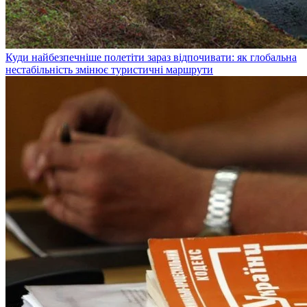
Куди найбезпечніше полетіти зараз відпочивати: як глобальна
нестабільність змінює туристичні маршрути