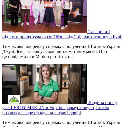
Талановиті
підлітки презентували свої бізнес-ідеї під час пітчингу в Бучі
Тимчасова повірена у справах Сполучених Штатів в Україні
Джулі Девіс завершує свою дипломатичну місію. Про
це повідомили в Міністерстві зако…
Людина понад
усе: LEROY MERLIN в Україні формує нову стратегію
розвитку – через фокус на людях і довірі
Тимчасова повірена у справах Сполучених Штатів в Україні