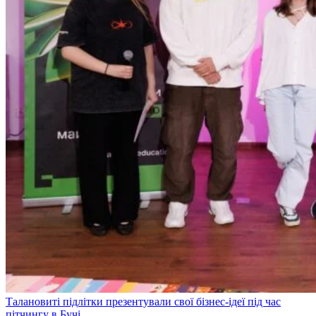
Талановиті підлітки презентували свої бізнес-ідеї під час
пітчингу в Бучі