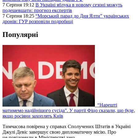
7 Серпня 19:12
В Україні яблука в новому сезоні можуть
подешевшати: прогноз експертів
7 Серпня 18:25
“Морський парад до Дня Ялти” українських
дронів: ГУР розповіли подробиці
Популярні
“Нарешті
матимемо надійнішого сусіда”. У партії Фіцо сказали, що буде,
якщо росіяни захоплять Київ
Тимчасова повірена у справах Сполучених Штатів в Україні
Джулі Девіс завершує свою дипломатичну місію. Про
це повідомили в Міністерстві зако…