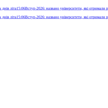
 днів літа
15:06
Вступ-2026: названо університети, які отримали ре
 днів літа
15:06
Вступ-2026: названо університети, які отримали ре