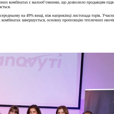
арних комбінатах є малооб’ємними, що дозволило продавцям пі
ється.
 в середньому на 49% вищі, ніж наприкінці листопада торік. Учас
ких комбінатах завершується, основну пропозицію тепличних овоч