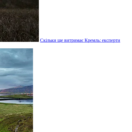
Скільки ще витримає Кремль: експерти