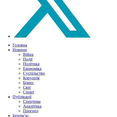
Головна
Новини
Війна
Події
Політика
Економіка
Суспільство
Корупція
Бізнес
Світ
Спорт
Публікації
Спецтема
Аналітика
Прогноз
Інтерв’ю