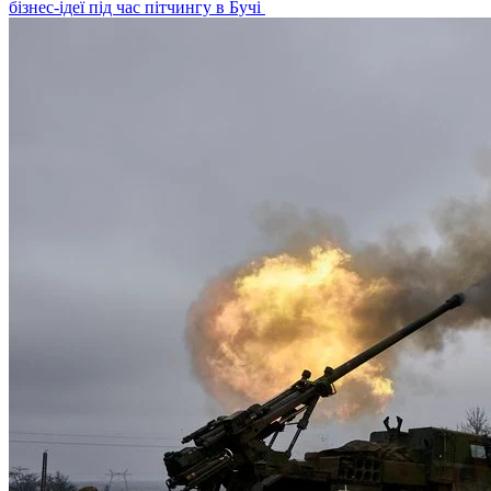
бізнес-ідеї під час пітчингу в Бучі