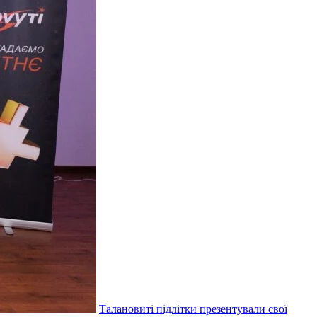
Талановиті підлітки презентували свої