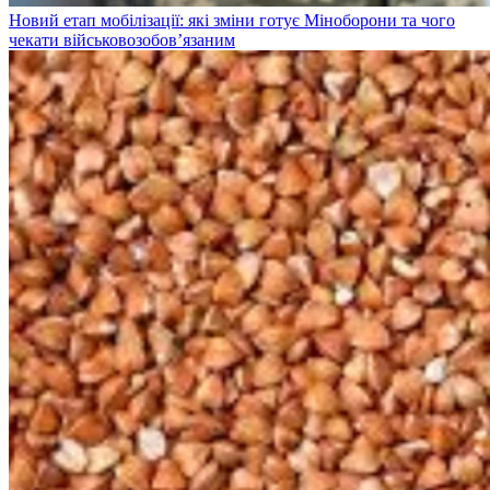
Новий етап мобілізації: які зміни готує Міноборони та чого
чекати військовозобов’язаним