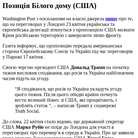
Позиція Білого дому (США)
Washington Post з посиланням на власні джерела
пише
про те,
що на переговорах у Лондоні 23 квітня українська та
європейська делегації зіткнуться з пропозицією США визнати
Крим російською територією і заморозити лінію фронту.
Газета інформує, що пропозицію передала американська
сторона Європейському Союзу та Україні під час переговорів
у Парижі 17 квітня.
Своєю чергою президент США
Дональд Трамп
на початку
тижня висловив сподівання, що росія та Україна найближчим
часом підуть на угоду.
“Я сподіваюся, що росія та Україна укладуть угоду
цього тижня. Після цього обидві країни почнуть
вести великий бізнес зі США, які процвітають, і
зроблять статок “, – написав Трамп у соцмережі
Truth Social.
До слова, 22 квітня стало відомо, що державний секретар
США
Марко Рубіо
не поїде до Лондона для участі в
переговорах про перемир’я в середу в Україні. Про це заявила