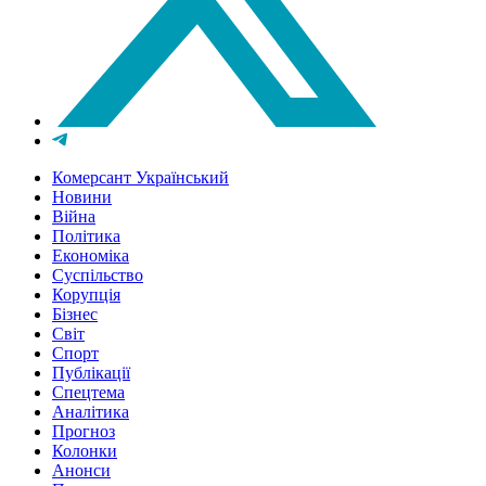
Комерсант Український
Новини
Війна
Політика
Економіка
Суспільство
Корупція
Бізнес
Світ
Спорт
Публікації
Спецтема
Аналітика
Прогноз
Колонки
Анонси