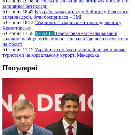
6 Серпня 19:08
Зеленський звільнив ще чотирьох послів: хто
залишився без посади
6 Серпня 18:45
В українському літаку у Лейпцигу, біля якого
виявили дрон, були боєприпаси – ЗМІ
6 Серпня 18:12
“Укрпошта” закриває чотири відділення у
Краматорську
6 Серпня 17:55
АНАЛІЗ
Перетасовка «засмальцьованої
колоди»: навіщо путін змінює генералів і до чого готуватися
на фронті
6 Серпня 17:15
Українці та поляки стали найчисленнішими
туристами на хорватському курорті Макарська
Популярні