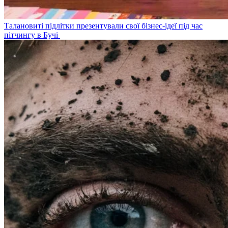
Талановиті підлітки презентували свої бізнес-ідеї під час
пітчингу в Бучі