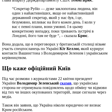
глава апарату Держдепартаменту США
Теммі Брюс
.
“Секретар Рубіо — дуже заклопотана людина, він
один з найактивніших, якщо не найактивніший
державний секретар, який у нас був, і це,
безумовно, впливає на його кожен день. І коли у
вас є певні плани, вони умовні. І в цьому
конкретному випадку, поки тривають зустрічі в
Лондоні, його там не буде “, – сказала
Брюс
.
Вона додала, що в переговорах у британській столиці візьме
участь спецпосланець по Україні
Кіт Келлог,
який курирує
контакти Вашингтона з Володимиром Зеленим і українським
керівництвом.
Що каже офіційний Київ
Під час розмови з журналістами 22 квітня президент
України
Володимир Зеленський
сказав
, що українська
сторона не отримувала повідомлень щодо обміну чи відмови
від тих чи інших окупованих територій, лише сигнали через
медіа.
Також він заявив, що Україна ніколи юридично не визнає
Крим російським.