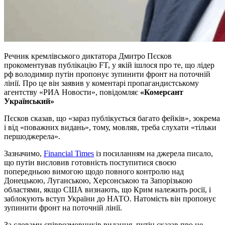
Речник кремлівського диктатора Дмитро Пєсков
прокоментував публікацію FT, у якій ішлося про те, що лідер
рф володимир путін пропонує зупинити фронт на поточній
лінії. Про це він заявив у коментарі пропагандистському
агентству «РИА Новости», повідомляє
«Комерсант
Український»
Пєсков сказав, що «зараз публікується багато фейків», зокрема
і від «поважних видань», тому, мовляв, треба слухати «тільки
першоджерела».
Зазначимо,
Financial Times
із посиланням на джерела писало,
що путін висловив готовність поступитися своєю
попередньою вимогою щодо повного контролю над
Донецькою, Луганською, Херсонською та Запорізькою
областями, якщо США визнають, що Крим належить росії, і
заблокують вступ України до НАТО. Натомість він пропонує
зупинити фронт на поточній лінії.
За словами співрозмовників видання, путін сказав про це