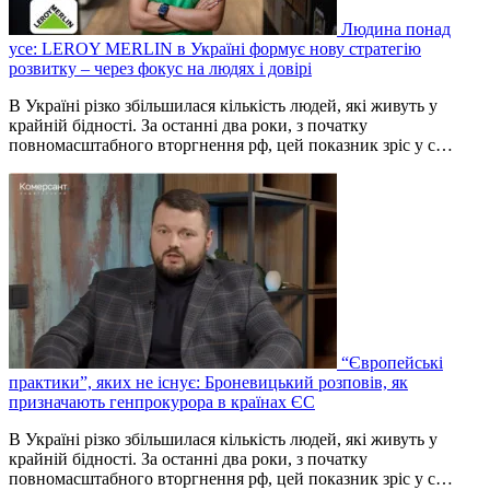
Людина понад
усе: LEROY MERLIN в Україні формує нову стратегію
розвитку – через фокус на людях і довірі
В Україні різко збільшилася кількість людей, які живуть у
крайній бідності. За останні два роки, з початку
повномасштабного вторгнення рф, цей показник зріс у с…
“Європейські
практики”, яких не існує: Броневицький розповів, як
призначають генпрокурора в країнах ЄС
В Україні різко збільшилася кількість людей, які живуть у
крайній бідності. За останні два роки, з початку
повномасштабного вторгнення рф, цей показник зріс у с…