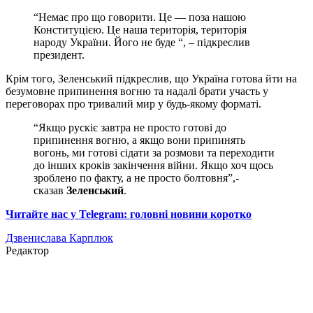
“Немає про що говорити. Це — поза нашою
Конституцією. Це наша територія, територія
народу України. Його не буде “, – підкреслив
президент.
Крім того, Зеленський підкреслив, що Україна готова йти на
безумовне припинення вогню та надалі брати участь у
переговорах про тривалий мир у будь-якому форматі.
“Якщо рускіє завтра не просто готові до
припинення вогню, а якщо вони припинять
вогонь, ми готові сідати за розмови та переходити
до інших кроків закінчення війни. Якщо хоч щось
зроблено по факту, а не просто болтовня”,-
сказав
Зеленський
.
Читайте нас у Telegram: головні новини коротко
Дзвенислава Карплюк
Редактор