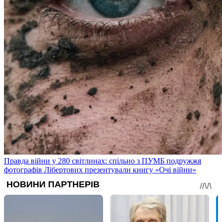
Правда війни у 280 світлинах: спільно з ПУМБ подружжя
фотографів Лібертових презентували книгу «Очі війни»