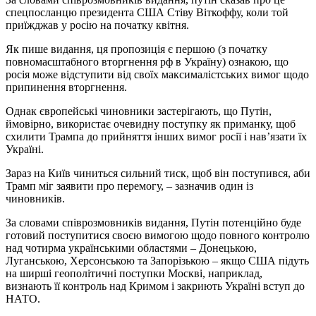
спецпосланцю президента США Стіву Віткоффу, коли той
приїжджав у росію на початку квітня.
Як пише видання, ця пропозиція є першою (з початку
повномасштабного вторгнення рф в Україну) ознакою, що
росія може відступити від своїх максималістських вимог щодо
припинення вторгнення.
Однак європейські чиновники застерігають, що Путін,
ймовірно, використає очевидну поступку як приманку, щоб
схилити Трампа до прийняття інших вимог росії і нав’язати їх
Україні.
Зараз на Київ чиниться сильний тиск, щоб він поступився, аби
Трамп міг заявити про перемогу, – зазначив один із
чиновників.
За словами співрозмовників видання, Путін потенційно буде
готовий поступитися своєю вимогою щодо повного контролю
над чотирма українськими областями – Донецькою,
Луганською, Херсонською та Запорізькою – якщо США підуть
на ширші геополітичні поступки Москві, наприклад,
визнають її контроль над Кримом і закриють Україні вступ до
НАТО.