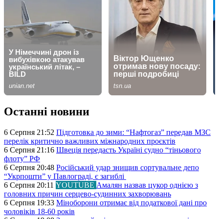
Останні новини
6 Серпня 21:52
Підготовка до зими: “Нафтогаз” передав МЗС
перелік критично важливих міжнародних проєктів
6 Серпня 21:16
Швеція передасть Україні судно “тіньового
флоту” РФ
6 Серпня 20:48
Російський удар знищив сортувальне депо
“Укрпошти” у Павлограді, є загиблі
6 Серпня 20:11
YOUTUBE
Амалян назвав цукор однією з
головних причин серцево-судинних захворювань
6 Серпня 19:33
Міноборони отримає від податкової дані про
чоловіків 18-60 років