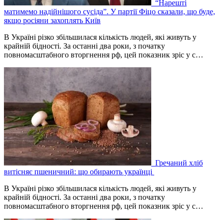
“Нарешті
матимемо надійнішого сусіда”. У партії Фіцо сказали, що буде,
якщо росіяни захоплять Київ
В Україні різко збільшилася кількість людей, які живуть у
крайній бідності. За останні два роки, з початку
повномасштабного вторгнення рф, цей показник зріс у с…
Гречаний хліб
витісняє пшеничний: що обирають українці
В Україні різко збільшилася кількість людей, які живуть у
крайній бідності. За останні два роки, з початку
повномасштабного вторгнення рф, цей показник зріс у с…