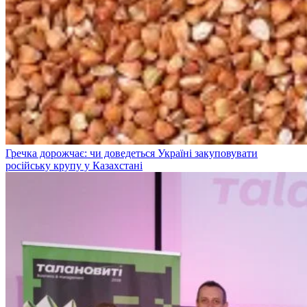
Гречка дорожчає: чи доведеться Україні закуповувати
російську крупу у Казахстані