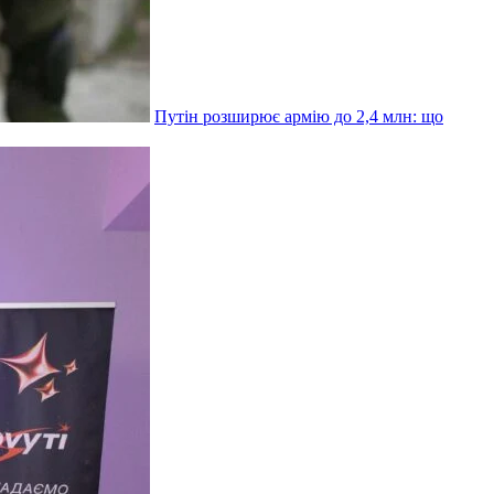
Путін розширює армію до 2,4 млн: що