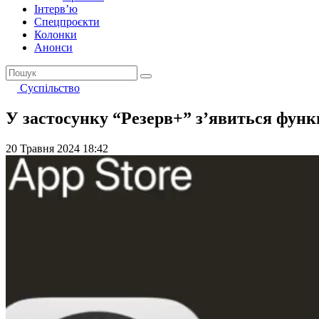
Інтерв’ю
Спецпроєкти
Колонки
Анонси
Суспільство
У застосунку “Резерв+” з’явиться фун
20 Травня 2024 18:42