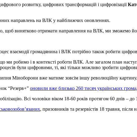
 цифрового розвитку, цифрових трансформацій і цифровізації
Кат
онних направлень на ВЛК у найближчих оновленнях.
о, щоб винятково отримати направлення на ВЛК, ми зможемо йог
оцес взаємодії громадянина і ВЛК потрібно також робити цифро
 ми робимо і в контексті роботи ВЛК. Але загалом план наступни
оцесів були цифровими, ті, які тільки можливо зробити цифровим
 липня Міноборони вже матиме зовсім іншу революційну картину
унок “Резерв+”
оновили вже близько 260 тисяч українських грома
ілізацію. Всі чоловіки віком 18-60 років протягом 60 днів – до 
йськовозобов’язаних
, призовників та резервістів 18 травня, після