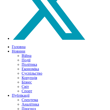
Головна
Новини
Війна
Події
Політика
Економіка
Суспільство
Корупція
Бізнес
Світ
Спорт
Публікації
Спецтема
Аналітика
Прогноз