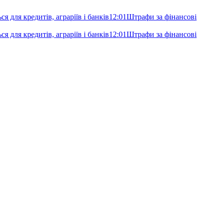
я для кредитів, аграріїв і банків
12:01
Штрафи за фінансові
я для кредитів, аграріїв і банків
12:01
Штрафи за фінансові