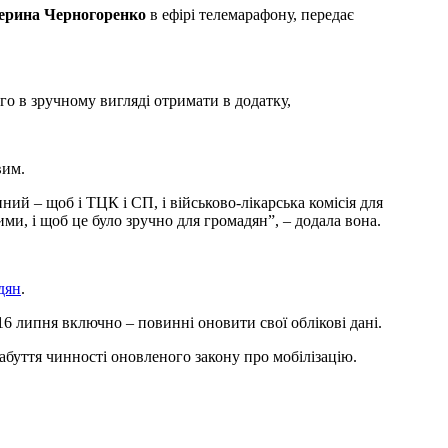
ерина Черногоренко
в ефірі телемарафону, передає
о в зручному вигляді отримати в додатку,
вим.
й – щоб і ТЦК і СП, і військово-лікарська комісія для
и, і щоб це було зручно для громадян”, – додала вона.
.
дян
.
16 липня включно – повинні оновити свої облікові дані.
 набуття чинності оновленого закону про мобілізацію.