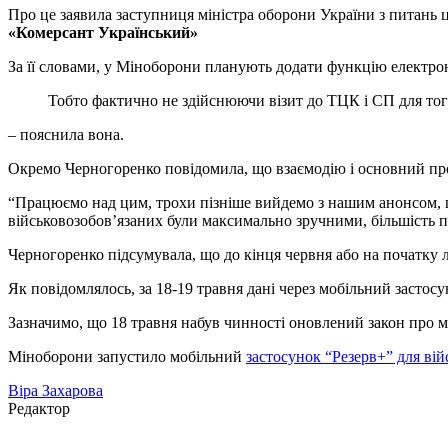
Про це заявила заступниця міністра оборони України з питань
«Комерсант Український»
За її словами, у Міноборони планують додати функцію електр
Тобто фактично не здійснюючи візит до ТЦК і СП для тог
– пояснила вона.
Окремо Черногоренко повідомила, що взаємодію і основний пр
“Працюємо над цим, трохи пізніше вийдемо з нашим анонсом, що
військовозобов’язаних були максимально зручними, більшість пр
Черногоренко підсумувала, що до кінця червня або на початку
Як повідомлялось, за 18-19 травня дані через мобільний застос
Зазначимо, що 18 травня набув чинності оновлений закон про моб
Міноборони запустило мобільний
застосунок “Резерв+” для ві
Віра Захарова
Редактор