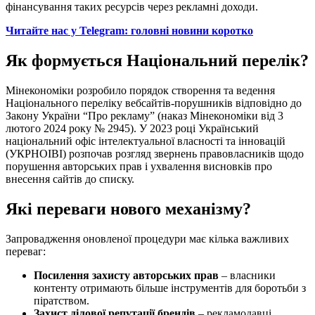
фінансування таких ресурсів через рекламні доходи.
Читайте нас у Telegram: головні новини коротко
Як формується Національний перелік?
Мінекономіки розробило порядок створення та ведення
Національного переліку вебсайтів-порушників відповідно до
Закону України “Про рекламу” (наказ Мінекономіки від 3
лютого 2024 року № 2945). У 2023 році Український
національний офіс інтелектуальної власності та інновацій
(УКРНОІВІ) розпочав розгляд звернень правовласників щодо
порушення авторських прав і ухвалення висновків про
внесення сайтів до списку.
Які переваги нового механізму?
Запровадження оновленої процедури має кілька важливих
переваг:
Посилення захисту авторських прав
– власники
контенту отримають більше інструментів для боротьби з
піратством.
Захист ділової репутації брендів
– рекламодавці