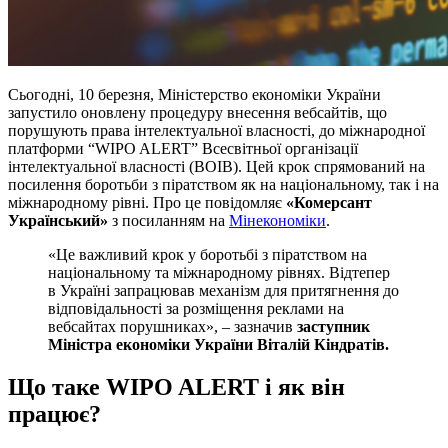
Сьогодні, 10 березня, Міністерство економіки України
запустило оновлену процедуру внесення вебсайтів, що
порушують права інтелектуальної власності, до міжнародної
платформи “WIPO ALERT” Всесвітньої організації
інтелектуальної власності (ВОІВ). Цей крок спрямований на
посилення боротьби з піратством як на національному, так і на
міжнародному рівні. Про це повідомляє
«Комерсант
Український»
з посиланням на
Мінекономіки
.
«Це важливий крок у боротьбі з піратством на
національному та міжнародному рівнях. Відтепер
в Україні запрацював механізм для притягнення до
відповідальності за розміщення реклами на
вебсайтах порушниках», – зазначив
заступник
Міністра економіки України Віталій Кіндратів.
Що таке WIPO ALERT і як він
працює?