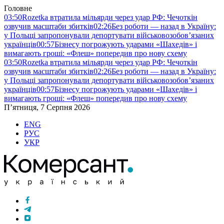
Головне
03:50
Rozetka втратила мільярди через удар РФ: Чечоткін
озвучив масштаби збитків
02:26
Без роботи — назад в Україну:
у Польщі запропонували депортувати військовозобов’язаних
українців
00:57
Бізнесу погрожують ударами «Шахедів» і
вимагають гроші: «Флеш» попередив про нову схему
03:50
Rozetka втратила мільярди через удар РФ: Чечоткін
озвучив масштаби збитків
02:26
Без роботи — назад в Україну:
у Польщі запропонували депортувати військовозобов’язаних
українців
00:57
Бізнесу погрожують ударами «Шахедів» і
вимагають гроші: «Флеш» попередив про нову схему
П’ятниця, 7 Серпня 2026
ENG
РУС
УКР