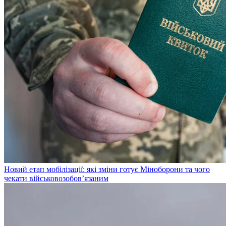
Новий етап мобілізації: які зміни готує Міноборони та чого
чекати військовозобов’язаним