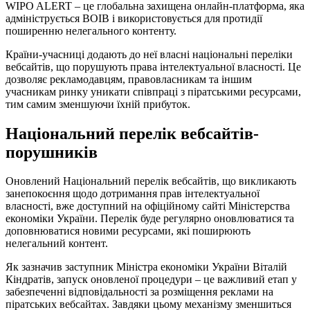
WIPO ALERT – це глобальна захищена онлайн-платформа, яка
адмініструється ВОІВ і використовується для протидії
поширенню нелегального контенту.
Країни-учасниці додають до неї власні національні переліки
вебсайтів, що порушують права інтелектуальної власності. Це
дозволяє рекламодавцям, правовласникам та іншим
учасникам ринку уникати співпраці з піратськими ресурсами,
тим самим зменшуючи їхній прибуток.
Національний перелік вебсайтів-
порушників
Оновлений Національний перелік вебсайтів, що викликають
занепокоєння щодо дотримання прав інтелектуальної
власності, вже доступний на офіційному сайті Міністерства
економіки України. Перелік буде регулярно оновлюватися та
доповнюватися новими ресурсами, які поширюють
нелегальний контент.
Як зазначив заступник Міністра економіки України Віталій
Кіндратів, запуск оновленої процедури – це важливий етап у
забезпеченні відповідальності за розміщення реклами на
піратських вебсайтах. Завдяки цьому механізму зменшиться