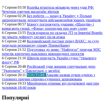
7 Серпня 03:50
Rozetka втратила мільярди через удар РФ:
Чечоткін озвучив масштаби збитків
7 Серпня 02:26
Без роботи — назад в Україну: у Польщі
запропонували депортувати військовозобов’язаних українців
7 Серпня 00:57
Бізнесу погрожують ударами «Шахедів» і
вимагають гроші: «Флеш» попередив про нову схему
6 Серпня 23:55
Росія вдарила по складах JTI та Imperial Brands:
чи чекати дефіциту сигарет після атаки
6 Серпня 22:40
Коломойський постане перед ВАКС: до суду
передали резонансну справу ПриватБанку
6 Серпня 21:52
Підготовка до зими: “Нафтогаз” передав МЗС
перелік критично важливих міжнародних проєктів
6 Серпня 21:16
Швеція передасть Україні судно “тіньового
флоту” РФ
6 Серпня 20:48
Російський удар знищив сортувальне депо
“Укрпошти” у Павлограді, є загиблі
6 Серпня 20:11
YOUTUBE
Амалян назвав цукор однією з
головних причин серцево-судинних захворювань
6 Серпня 19:33
Міноборони отримає від податкової дані про
чоловіків 18-60 років
Популярні