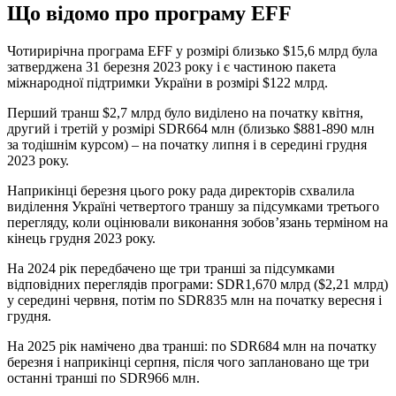
Що відомо про програму EFF
Чотирирічна програма EFF у розмірі близько $15,6 млрд була
затверджена 31 березня 2023 року і є частиною пакета
міжнародної підтримки України в розмірі $122 млрд.
Перший транш $2,7 млрд було виділено на початку квітня,
другий і третій у розмірі SDR664 млн (близько $881-890 млн
за тодішнім курсом) – на початку липня і в середині грудня
2023 року.
Наприкінці березня цього року рада директорів схвалила
виділення Україні четвертого траншу за підсумками третього
перегляду, коли оцінювали виконання зобов’язань терміном на
кінець грудня 2023 року.
На 2024 рік передбачено ще три транші за підсумками
відповідних переглядів програми: SDR1,670 млрд ($2,21 млрд)
у середині червня, потім по SDR835 млн на початку вересня і
грудня.
На 2025 рік намічено два транші: по SDR684 млн на початку
березня і наприкінці серпня, після чого заплановано ще три
останні транші по SDR966 млн.