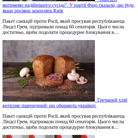
матимемо надійнішого сусіда”. У партії Фіцо сказали, що буде,
якщо росіяни захоплять Київ
Пакет санкцій проти Росії, який просував республіканець
Ліндсі Грем, підтримали понад 60 сенаторів. Цього числа
достатньо, щоби подолати процедурне блокування в…
Гречаний хліб
витісняє пшеничний: що обирають українці
Пакет санкцій проти Росії, який просував республіканець
Ліндсі Грем, підтримали понад 60 сенаторів. Цього числа
достатньо, щоби подолати процедурне блокування в…