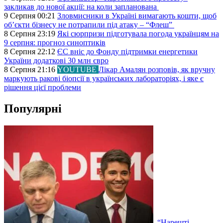
закликав до нової акції: на коли запланована
9 Серпня 00:21
Зловмисники в Україні вимагають кошти, щоб
об’єкти бізнесу не потрапили під атаку – “Флеш”
8 Серпня 23:19
Які сюрпризи підготувала погода українцям на
9 серпня: прогноз синоптиків
8 Серпня 22:12
ЄС вніс до Фонду підтримки енергетики
України додаткові 30 млн євро
8 Серпня 21:16
YOUTUBE
Лікар Амалян розповів, як вручну
маркують ракові біопсії в українських лабораторіях, і яке є
рішення цієї проблеми
Популярні
“Нарешті