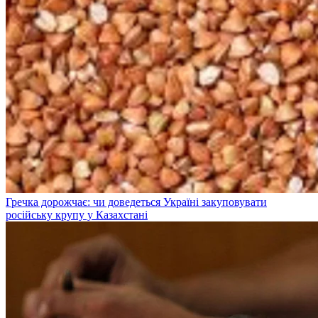
Гречка дорожчає: чи доведеться Україні закуповувати
російську крупу у Казахстані