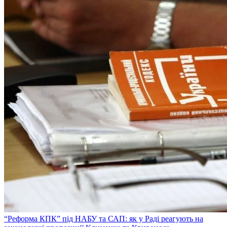
“Реформа КПК” під НАБУ та САП: як у Раді реагують на