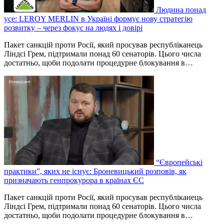
Людина понад
усе: LEROY MERLIN в Україні формує нову стратегію
розвитку – через фокус на людях і довірі
Пакет санкцій проти Росії, який просував республіканець
Ліндсі Грем, підтримали понад 60 сенаторів. Цього числа
достатньо, щоби подолати процедурне блокування в…
“Європейські
практики”, яких не існує: Броневицький розповів, як
призначають генпрокурора в країнах ЄС
Пакет санкцій проти Росії, який просував республіканець
Ліндсі Грем, підтримали понад 60 сенаторів. Цього числа
достатньо, щоби подолати процедурне блокування в…