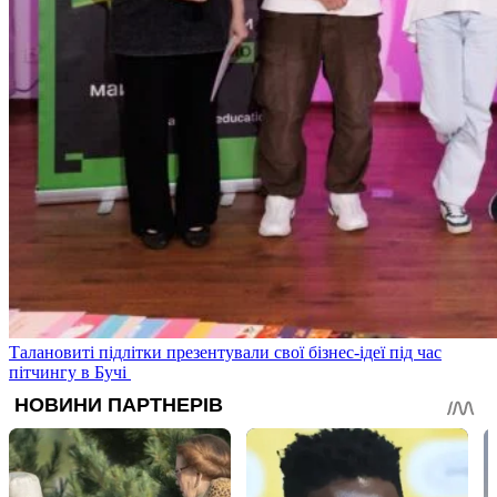
Талановиті підлітки презентували свої бізнес-ідеї під час
пітчингу в Бучі