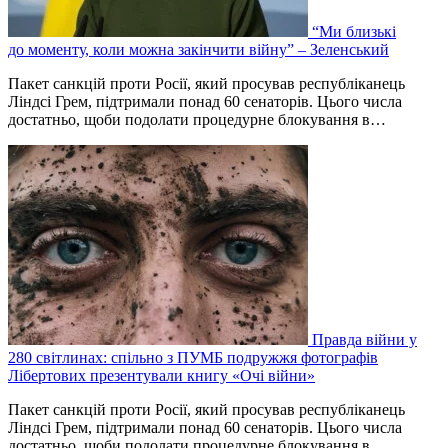
“Ми близькі
до моменту, коли можна закінчити війну” – Зеленський
Пакет санкцій проти Росії, який просував республіканець
Ліндсі Грем, підтримали понад 60 сенаторів. Цього числа
достатньо, щоби подолати процедурне блокування в…
Правда війни у
280 світлинах: спільно з ПУМБ подружжя фотографів
Лібертових презентували книгу «Очі війни»
Пакет санкцій проти Росії, який просував республіканець
Ліндсі Грем, підтримали понад 60 сенаторів. Цього числа
достатньо, щоби подолати процедурне блокування в…