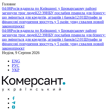
Головне
04:08
Росія вдарила по Київщині: у Броварському районі
загинули троє людей
22:39
НБУ послабив правила для бізнесу:
що зміниться для кредитів, аграріїв і банків
12:01
Штрафи за
фінансові порушення зростуть у 5 разів: уряд схвалив новий
законопроєкт
04:08
Росія вдарила по Київщині: у Броварському районі
загинули троє людей
22:39
НБУ послабив правила для бізнесу:
що зміниться для кредитів, аграріїв і банків
12:01
Штрафи за
фінансові порушення зростуть у 5 разів: уряд схвалив новий
законопроєкт
Неділя, 9 Серпня 2026
ENG
РУС
УКР