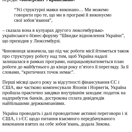
“Усі структурні маяки виконано… Ми можемо
говорити про те, що ми в програмі й виконуємо
свої зобов’язання”,
– сказала вона в кулуарах другого люксембурзько-
українського бізнес-форуму “Швидке відновлення України”,
що приходив у Люксембурзі.
Чиновниця зазначила, що під час роботи місії йтиметься також
про структурну роботу над тим, щоб Україна надалі
залишалася в рамках програми, напрацьовуватиметься план
роботи до майбутнього до кінця року п’ятого її перегляду. За її
словами, “критичних точок немає”.
Перші місяці цього року за відсутності фінансування ЄС і
США, яке частково компенсували Японія і Норвегія, Україна
пройшла практично завдяки внутрішнім заходам: податок на
надприбуток банків, дострокова сплата дивідендів
найбільшими держкомпаніями.
Україна проводить і далі проводитиме активні переговори і зі
США, і з ЄС щодо питання взаємного передбачуваного
виконання взятих на себе зобов’язань, додала Зикова.