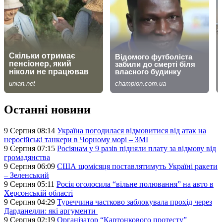
Останні новини
9 Серпня 08:14
Україна погодилася відмовитися від атак на
неросійські танкери в Чорному морі – ЗМІ
9 Серпня 07:15
Росіянам у 9 разів підняли плату за відмову від
громадянства
9 Серпня 06:09
США щомісяця поставлятимуть Україні ракети
– Зеленський
9 Серпня 05:11
Росія оголосила “вільне полювання” на авто в
Херсонській області
9 Серпня 04:29
Туреччина частково заблокувала прохід через
Дарданелли: які аргументи
9 Серпня 02:19
Організатор “Картонкового протесту”