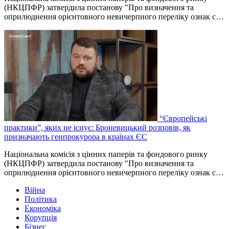
(НКЦПФР) затвердила постанову "Про визначення та
оприлюднення орієнтовного невичерпного переліку ознак с…
“Європейські
практики”, яких не існує: Броневицький розповів, як
призначають генпрокурора в країнах ЄС
Національна комісія з цінних паперів та фондового ринку
(НКЦПФР) затвердила постанову "Про визначення та
оприлюднення орієнтовного невичерпного переліку ознак с…
Війна
Політика
Економіка
Корупція
Бізнес