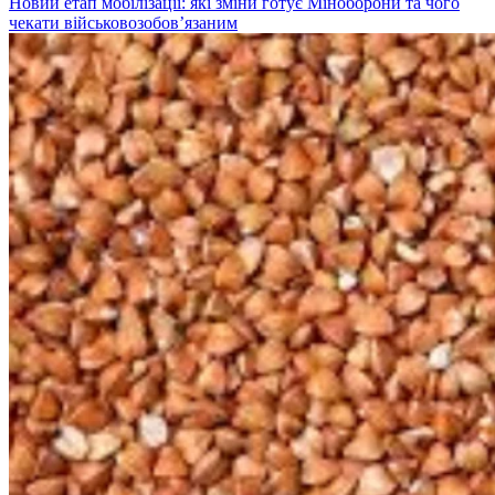
Новий етап мобілізації: які зміни готує Міноборони та чого
чекати військовозобов’язаним