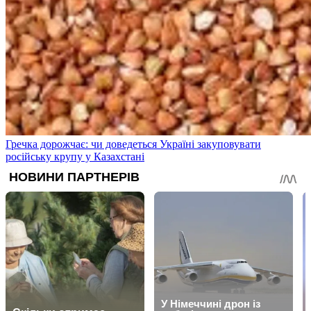
Гречка дорожчає: чи доведеться Україні закуповувати
російську крупу у Казахстані