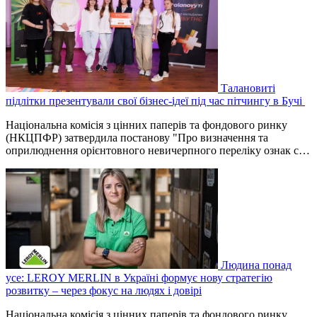
Талановиті
підлітки презентували свої бізнес-ідеї під час пітчингу в Бучі
Національна комісія з цінних паперів та фондового ринку
(НКЦПФР) затвердила постанову "Про визначення та
оприлюднення орієнтовного невичерпного переліку ознак с…
Людина понад
усе: LEROY MERLIN в Україні формує нову стратегію
розвитку – через фокус на людях і довірі
Національна комісія з цінних паперів та фондового ринку