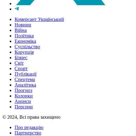
Комерсант Український
Новини
Війна
Політика
Економіка
Суспільство
Корупція
Бізнес
Світ
Спорт
Публікації
Спецтема
Аналітика
Прогноз
Колонки
Анонси
Персони
© 2024, Всі права захищено
Про редакцію
Партнерство