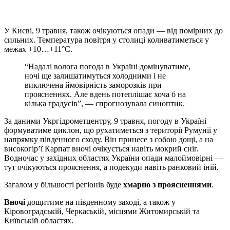
У Києві, 9 травня, також очікуються опади — від помірних до
сильних. Температура повітря у столиці коливатиметься у
межах +10…+11°C.
“Надалі волога погода в Україні домінуватиме,
ночі ще залишатимуться холодними і не
виключена ймовірність заморозків при
проясненнях. Але вдень потеплішає хоча б на
кілька градусів”, — спрогнозувала синоптик.
За даними Укргідрометцентру, 9 травня, погоду в Україні
формуватиме циклон, що рухатиметься з території Румунії у
напрямку південного сходу. Він принесе з собою дощі, а на
високогір’ї Карпат вночі очікується навіть мокрий сніг.
Водночас у західних областях України опади малоймовірні —
тут очікуються прояснення, а подекуди навіть ранковий іній.
Загалом у більшості регіонів буде
хмарно з проясненнями
.
Вночі
дощитиме на південному заході, а також у
Кіровоградській, Черкаській, місцями Житомирській та
Київській областях.