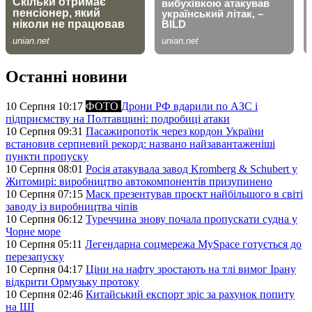
Останні новини
10 Серпня 10:17
ФОТО
Дрони РФ вдарили по АЗС і
підприємству на Полтавщині: подробиці атаки
10 Серпня 09:31
Пасажиропотік через кордон України
встановив серпневий рекорд: названо найзавантаженіші
пункти пропуску
10 Серпня 08:01
Росія атакувала завод Kromberg & Schubert у
Житомирі: виробництво автокомпонентів призупинено
10 Серпня 07:15
Маск презентував проєкт найбільшого в світі
заводу із виробництва чіпів
10 Серпня 06:12
Туреччина знову почала пропускати судна у
Чорне море
10 Серпня 05:11
Легендарна соцмережа MySpace готується до
перезапуску
10 Серпня 04:17
Ціни на нафту зростають на тлі вимог Ірану
відкрити Ормузьку протоку
10 Серпня 02:46
Китайський експорт зріс за рахунок попиту
на ШІ