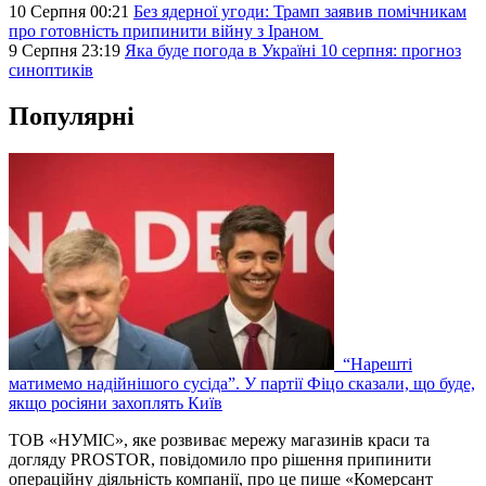
10 Серпня 00:21
Без ядерної угоди: Трамп заявив помічникам
про готовність припинити війну з Іраном
9 Серпня 23:19
Яка буде погода в Україні 10 серпня: прогноз
синоптиків
Популярні
“Нарешті
матимемо надійнішого сусіда”. У партії Фіцо сказали, що буде,
якщо росіяни захоплять Київ
ТОВ «НУМІС», яке розвиває мережу магазинів краси та
догляду PROSTOR, повідомило про рішення припинити
операційну діяльність компанії, про це пише «Комерсант