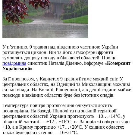
У п’ятницю, 9 травня над південною частиною України
розташується циклон. Він та його атмосферні фронти
зумовлять дощову погоду в більшості областей. Про це
повідомила
синоптик Наталія Діденко, інформує
«Комерсант
Український»
За її прогнозом, у Карпатах 9 травня йтиме мокрий сніг. У
центральних областях, на Одещині та Миколаївщині можливі
сильні опади. На Волині, Рівненщині, а в денні години майже
повсюди в західних областях буде без істотних опадів.
Температура повітря протягом дня очікується досить
неоднорідна. На Заході, Півночі та на значній території
центральних областей України прогнозують +10…+14°C, у
південній частині — +12…+16°C, на Запоріжжі очікується до
+18, а в Криму прогріє до +17…+20°C. У східних областях
також буде досить тепло — 16+21°C.