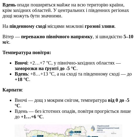
Вдень
опади поширяться майже на всю територію країни,
крім західних областей. У центральних і південних регіонах
дощі можуть бути значними.
На
південному сході
місцями можливі
грозові зливи
.
Вітер —
переважно північного напрямку
, зі швидкістю
5–10
м/с
.
Температура повітря:
Вночі
: +2…+7 °С, у північно-західних областях —
заморозки на ґрунті до -5 °С
.
Вдень
: +8…+13 °С, а на сході та південному сході — до
+18 °С
.
Карпати
:
Вночі — дощ з мокрим снігом, температура
від 0 до -5
°С
.
Вдень — без істотних опадів, повітря прогріється лише
до
+1…+6 °С
.