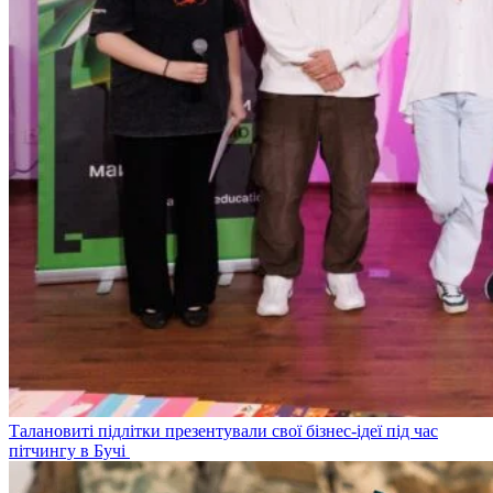
Талановиті підлітки презентували свої бізнес-ідеї під час
пітчингу в Бучі