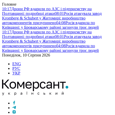
Головне
10:17
Дрони РФ вдарили по АЗС і підприємству на
Полтавщині: подробиці атаки
08:01
Росія атакувала завод
Kromberg & Schubert у Житомирі: виробництво
автокомпонентів призупинено
04:08
Росія вдарила по
Київщині: у Броварському районі загинули троє людей
10:17
Дрони РФ вдарили по АЗС і підприємству на
Полтавщині: подробиці атаки
08:01
Росія атакувала завод
Kromberg & Schubert у Житомирі: виробництво
автокомпонентів призупинено
04:08
Росія вдарила по
Київщині: у Броварському районі загинули троє людей
Понеділок, 10 Серпня 2026
ENG
РУС
УКР