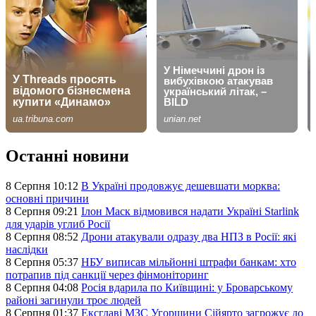
Останні новини
8 Серпня 10:12
В Україні продовжує дешевшати морква:
основні причини
8 Серпня 09:21
Ілон Маск відмовився надати Україні Starlink
для ударів углиб Росії
8 Серпня 08:52
Дрони атакували одразу два НПЗ в Росії: які
наслідки
8 Серпня 05:37
НБУ виписав мільйонні штрафи банкам: хто
потрапив під санкції через фінмоніторинг
8 Серпня 04:08
Росія вдарила по Київщині: у Броварському
районі загинули троє людей
8 Серпня 01:37
Ексглаві МЗС Угорщини Сійярто загрожує до