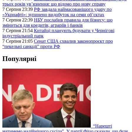
трьох років ув’язнення: що відомо про нову справу
7 Серпня 23:39
РФ завдала наймасованішого удару по
«Укрнафті»: зупинено видобуток на семи об’єктах
7 Серпня 22:39
НБУ послабив правила для бізнесу: що
зміниться для кредитів, аграріїв і банків
7 Серпня 21:54
Китайці планують будувати у Чернігові
індустріальний парк
7 Серпня 21:05
Сенат США схвалив законопроєкт про
“пекельні санкції” проти РФ
Популярні
“Нарешті
матимемо надійнішого сусіда”. У партії Фіцо сказали, що буде,