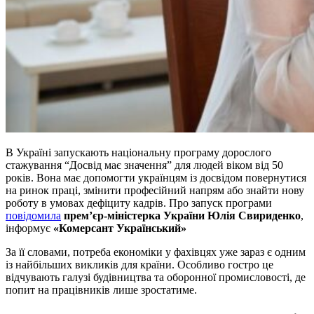
В Україні запускають національну програму дорослого
стажування “Досвід має значення” для людей віком від 50
років. Вона має допомогти українцям із досвідом повернутися
на ринок праці, змінити професійний напрям або знайти нову
роботу в умовах дефіциту кадрів. Про запуск програми
повідомила
прем’єр-міністерка України Юлія Свириденко
,
інформує
«Комерсант Український»
За її словами, потреба економіки у фахівцях уже зараз є одним
із найбільших викликів для країни. Особливо гостро це
відчувають галузі будівництва та оборонної промисловості, де
попит на працівників лише зростатиме.