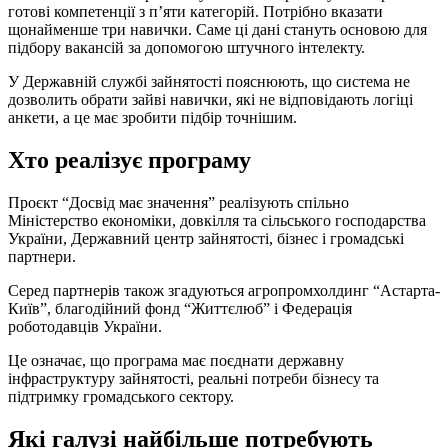
готові компетенції з п’яти категорій. Потрібно вказати
щонайменше три навички. Саме ці дані стануть основою для
підбору вакансій за допомогою штучного інтелекту.
У Державній службі зайнятості пояснюють, що система не
дозволить обрати зайві навички, які не відповідають логіці
анкети, а це має зробити підбір точнішим.
Хто реалізує програму
Проєкт “Досвід має значення” реалізують спільно
Міністерство економіки, довкілля та сільського господарства
України, Державний центр зайнятості, бізнес і громадські
партнери.
Серед партнерів також згадуються агропромхолдинг “Астарта-
Київ”, благодійний фонд “Життєлюб” і Федерація
роботодавців України.
Це означає, що програма має поєднати державну
інфраструктуру зайнятості, реальні потреби бізнесу та
підтримку громадського сектору.
Які галузі найбільше потребують