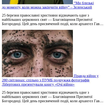
“Ми близькі
до моменту, коли можна закінчити війну” – Зеленський
25 березня православні християни відзначають одне з
найбільших церковних свят — Благовіщення Пресвятої
Богородиці. Цей день присвячений події, коли архангел Гав…
Правда війни у
280 світлинах: спільно з ПУМБ подружжя фотографів
Лібертових презентували книгу «Очі війни»
25 березня православні християни відзначають одне з
найбільших церковних свят — Благовіщення Пресвятої
Богородиці. Цей день присвячений події, коли архангел Гав…