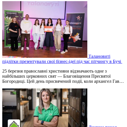
Талановиті
підлітки презентували свої бізнес-ідеї під час пітчингу в Бучі
25 березня православні християни відзначають одне з
найбільших церковних свят — Благовіщення Пресвятої
Богородиці. Цей день присвячений події, коли архангел Гав…