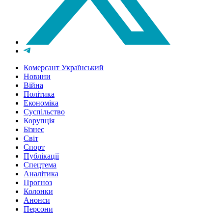
Комерсант Український
Новини
Війна
Політика
Економіка
Суспільство
Корупція
Бізнес
Світ
Спорт
Публікації
Спецтема
Аналітика
Прогноз
Колонки
Анонси
Персони