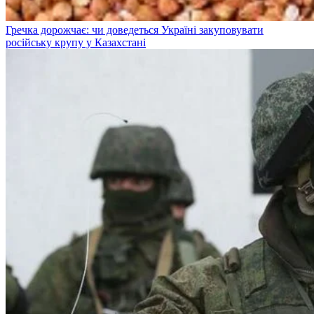
Гречка дорожчає: чи доведеться Україні закуповувати
російську крупу у Казахстані