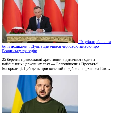
“Їх убили, бо вони
були поляками”: Дуда відзначився черговою заявою про
Волинську трагедію
25 березня православні християни відзначають одне з
найбільших церковних свят — Благовіщення Пресвятої
Богородиці. Цей день присвячений події, коли архангел Гав…