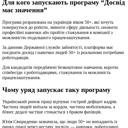
Для кого запускають програму “Досвід
має значення”
Програма розрахована на українців віком 50+, які хочуть
повернутися до роботи, змінити сферу діяльності, оновити
професійні навички або пройти стажування в компанії з
можливістю подальшого працевлаштування.
За даними Державної служби зайнятості, платформа має
поєднати досвід і навички людей 50+ із реальними потребами
роботодавців.
Для кандидатів передбачені безкоштовне навчання, короткі
співбесіди з роботодавцями, стажування та можливість
працевлаштування.
Чому уряд запускає таку програму
Український ринок праці відчуває гострий дефіцит кадрів.
Частина людей виїхала за кордон, частина мобілізована, а
бізнес дедалі частіше стикається з браком фахівців.
Юлія Свириденко зазначила, що люди 50+ не випадають із
ринку праці через нестачу досвіду — навпаки, роботодавці