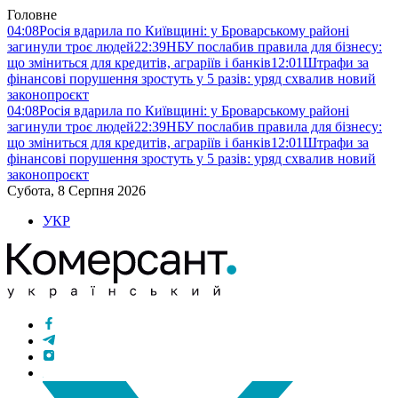
Головне
04:08
Росія вдарила по Київщині: у Броварському районі
загинули троє людей
22:39
НБУ послабив правила для бізнесу:
що зміниться для кредитів, аграріїв і банків
12:01
Штрафи за
фінансові порушення зростуть у 5 разів: уряд схвалив новий
законопроєкт
04:08
Росія вдарила по Київщині: у Броварському районі
загинули троє людей
22:39
НБУ послабив правила для бізнесу:
що зміниться для кредитів, аграріїв і банків
12:01
Штрафи за
фінансові порушення зростуть у 5 разів: уряд схвалив новий
законопроєкт
Субота, 8 Серпня 2026
УКР