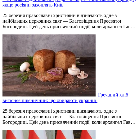
якщо росіяни захоплять Київ
25 березня православні християни відзначають одне з
найбільших церковних свят — Благовіщення Пресвятої
Богородиці. Цей день присвячений події, коли архангел Гав…
Гречаний хліб
витісняє пшеничний: що обирають українці
25 березня православні християни відзначають одне з
найбільших церковних свят — Благовіщення Пресвятої
Богородиці. Цей день присвячений події, коли архангел Гав…