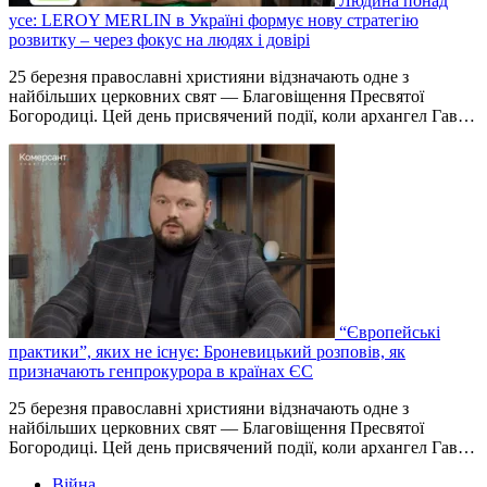
Людина понад
усе: LEROY MERLIN в Україні формує нову стратегію
розвитку – через фокус на людях і довірі
25 березня православні християни відзначають одне з
найбільших церковних свят — Благовіщення Пресвятої
Богородиці. Цей день присвячений події, коли архангел Гав…
“Європейські
практики”, яких не існує: Броневицький розповів, як
призначають генпрокурора в країнах ЄС
25 березня православні християни відзначають одне з
найбільших церковних свят — Благовіщення Пресвятої
Богородиці. Цей день присвячений події, коли архангел Гав…
Війна