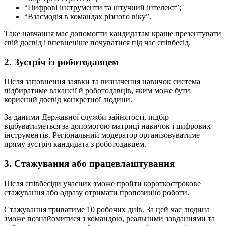
“Цифрові інструменти та штучний інтелект”;
“Взаємодія в командах різного віку”.
Таке навчання має допомогти кандидатам краще презентувати
свій досвід і впевненіше почуватися під час співбесід.
2. Зустріч із роботодавцем
Після заповнення заявки та визначення навичок система
підбиратиме вакансії й роботодавців, яким може бути
корисний досвід конкретної людини.
За даними Державної служби зайнятості, підбір
відбуватиметься за допомогою матриці навичок і цифрових
інструментів. Регіональний модератор організовуватиме
пряму зустріч кандидата з роботодавцем.
3. Стажування або працевлаштування
Після співбесіди учасник зможе пройти короткострокове
стажування або одразу отримати пропозицію роботи.
Стажування триватиме 10 робочих днів. За цей час людина
зможе познайомитися з командою, реальними завданнями та