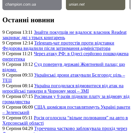
Останні новини
9 Серпня 13:11
Знайти покупців не вдалося: власник Readeat
закриває дві з трьох книгарень
9 Серпня 12:14
Telegram-чат протестів проти відставки
Федорова видалили після затримання адміністратора
9 Серпня 11:21
Через атаку РФ: в Одесі серйозно пошкоджена
енергетика
9 Серпня 10:12
Суд повернув державі Жовтневий палац: що
відомо
9 Серпня 09:33
Українські дрони атакували Бєлгород: ціль –
ТЕЦ
9 Серпня 08:14
Україна погодилася відмовитися від атак на
неросійські танкери в Чорному морі – ЗМІ
9 Серпня 07:15
Росіянам у 9 разів підняли плату за відмову від
громадянства
9 Серпня 06:09
США щомісяця поставлятимуть Україні ракети
– Зеленський
9 Серпня 05:11
Росія оголосила “вільне полювання” на авто в
Херсонській області
9 Серпня 04:29
Туреччина частково заблокувала прохід через