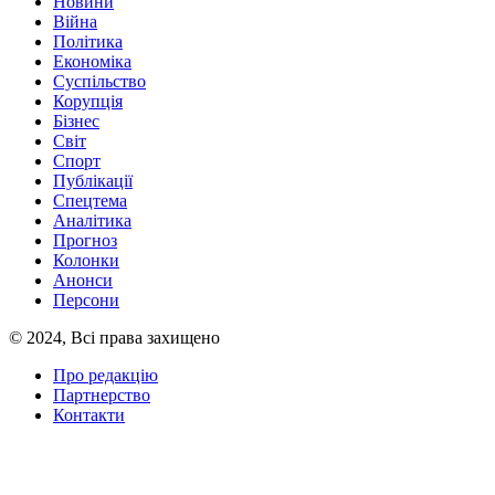
Новини
Війна
Політика
Економіка
Суспільство
Корупція
Бізнес
Світ
Спорт
Публікації
Спецтема
Аналітика
Прогноз
Колонки
Анонси
Персони
© 2024, Всі права захищено
Про редакцію
Партнерство
Контакти