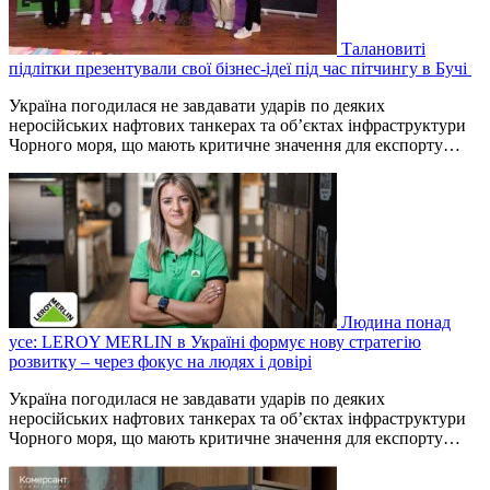
Талановиті
підлітки презентували свої бізнес-ідеї під час пітчингу в Бучі
Україна погодилася не завдавати ударів по деяких
неросійських нафтових танкерах та об’єктах інфраструктури
Чорного моря, що мають критичне значення для експорту…
Людина понад
усе: LEROY MERLIN в Україні формує нову стратегію
розвитку – через фокус на людях і довірі
Україна погодилася не завдавати ударів по деяких
неросійських нафтових танкерах та об’єктах інфраструктури
Чорного моря, що мають критичне значення для експорту…