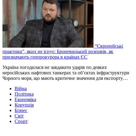
“Європейські
практики”, яких не існує: Броневицький розповів, як
призначають генпрокурора в країнах ЄС
Україна погодилася не завдавати ударів по деяких
неросійських нафтових танкерах та об’єктах інфраструктури
Чорного моря, що мають критичне значення для експорту…
Війна
Політика
Економіка
Корупція
Бізнес
Світ
Спорт