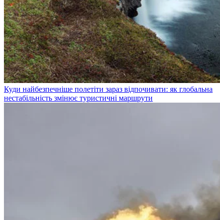
Куди найбезпечніше полетіти зараз відпочивати: як глобальна
нестабільність змінює туристичні маршрути