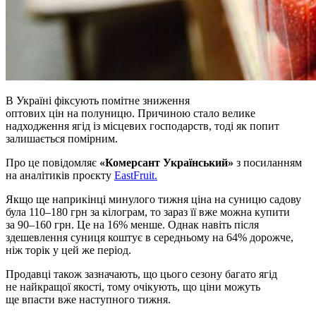
В Україні фіксують помітне зниження
оптових цін на полуницю. Причиною стало велике
надходження ягід із місцевих господарств, тоді як попит
залишається помірним.
Про це повідомляє
«Комерсант Український»
з посиланням
на аналітиків проєкту
EastFruit.
Якщо ще наприкінці минулого тижня ціна на суницю садову
була 110–180 грн за кілограм, то зараз її вже можна купити
за 90–160 грн. Це на 16% менше. Однак навіть після
здешевлення суниця коштує в середньому на 64% дорожче,
ніж торік у цей же період.
Продавці також зазначають, що цього сезону багато ягід
не найкращої якості, тому очікують, що ціни можуть
ще впасти вже наступного тижня.