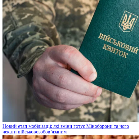
Новий етап мобілізації: які зміни готує Міноборони та чого
чекати військовозобов’язаним