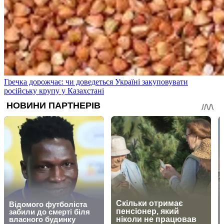
Гречка дорожчає: чи доведеться Україні закуповувати
російську крупу у Казахстані