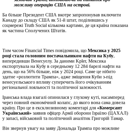
можливу операцію США на острові.
Ба більше Президент США вкотре запропонував включити
Канаду до складу США як 51-й штат, поділившись у
соцмережі Truth Social кількома картами, де ця країна показана
як частина Сполучених Штатів.
Тим часом Financial Times повідомила, що
Мексика у 2025
році стала головним постачальником нафти на Кубу
,
випередивши Венесуелу. За даними Kpler, Мексика
експортувала на Кубу в середньому 12 284 барелі нафти на
день, що на 56% більше, ніж у 2024 році. Саме це нібито
здатне «розлютити Трампа», адже зміщення Куби з-під
венесуельського впливу суперечить його очікуванням
регіональної лояльності та політичної залежності.
Іранська влада взагалі опинилася у глухому куті, насамперед
через повний економічний колапс, до якого вона сама довела
країну. Про це в ексклюзивному коментарі для
«Комерсант
Український»
заявив офіцер Армії оборони Ізраїлю (ЦАХАЛ)
у запасі, військовий та політичний аналітик Григорій Тамар.
Він звернув увагу на заяву Дональда Трампа про можливе