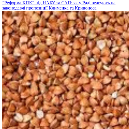
“Реформа КПК” під НАБУ та САП: як у Раді реагують на
законодавчі пропозиції Клименка та Кривоноса