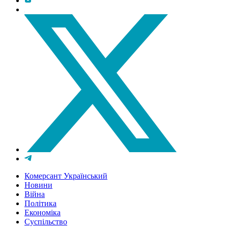
Комерсант Український
Новини
Війна
Політика
Економіка
Суспільство