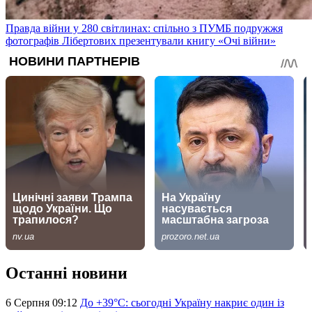
Правда війни у 280 світлинах: спільно з ПУМБ подружжя
фотографів Лібертових презентували книгу «Очі війни»
Останні новини
6 Серпня 09:12
До +39°C: сьогодні Україну накриє один із