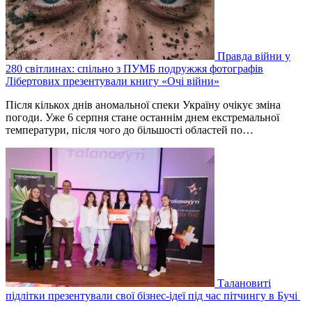
Правда війни у
280 світлинах: спільно з ПУМБ подружжя фотографів
Лібертових презентували книгу «Очі війни»
Після кількох днів аномальної спеки Україну очікує зміна
погоди. Уже 6 серпня стане останнім днем екстремальної
температури, після чого до більшості областей по…
Талановиті
підлітки презентували свої бізнес-ідеї під час пітчингу в Бучі