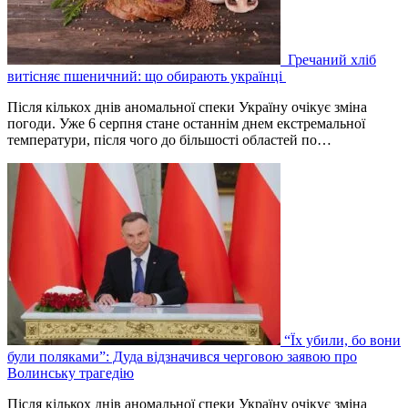
Гречаний хліб
витісняє пшеничний: що обирають українці
Після кількох днів аномальної спеки Україну очікує зміна
погоди. Уже 6 серпня стане останнім днем екстремальної
температури, після чого до більшості областей по…
“Їх убили, бо вони
були поляками”: Дуда відзначився черговою заявою про
Волинську трагедію
Після кількох днів аномальної спеки Україну очікує зміна