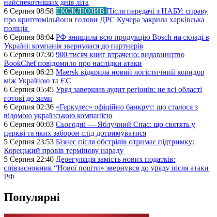
найспекотніших днів літа
6 Серпня 08:58
ЕКСКЛЮЗИВ
Після передачі з НАБУ: справу
про криптомільйони голови ДРС Кучера закрила харківська
поліція
6 Серпня 08:04
РФ знищила всю продукцію Bosch на складі в
Україні: компанія звернулася до партнерів
6 Серпня 07:30
900 тисяч книг втрачено: видавництво
BookChef повідомило про наслідки атаки
6 Серпня 06:23
Maersk відкрила новий логістичний коридор
між Україною та ЄС
6 Серпня 05:45
Уряд завершив аудит регіонів: не всі області
готові до зими
6 Серпня 02:36
«Геркулес» офіційно банкрут: що сталося з
відомою українською компанією
6 Серпня 00:03
Сьогодні — Яблучний Спас: що святять у
церкві та яких заборон слід дотримуватися
5 Серпня 23:53
Бізнес після обстрілів отримає підтримку:
Корецький провів термінову нараду
5 Серпня 22:40
Дерегуляція замість нових податків:
співзасновник “Нової пошти» звернувся до уряду після атаки
РФ
Популярні