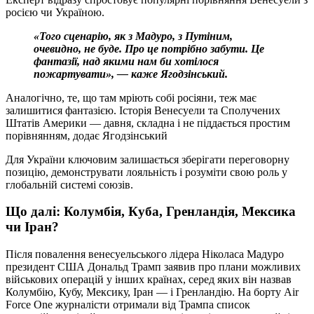
росією чи Україною.
«Того сценарію, як з Мадуро, з Путіним,
очевидно, не буде. Про це потрібно забути. Це
фантазії, над якими нам би хотілося
пожартувати», — каже Ягодзінський.
Аналогічно, те, що там мріють собі росіяни, теж має
залишитися фантазією. Історія Венесуели та Сполучених
Штатів Америки — давня, складна і не піддається простим
порівнянням, додає Ягодзінський
Для України ключовим залишається зберігати переговорну
позицію, демонструвати лояльність і розуміти свою роль у
глобальній системі союзів.
Що далі: Колумбія, Куба, Гренландія, Мексика
чи Іран?
Після повалення венесуельського лідера Ніколаса Мадуро
президент США Дональд Трамп заявив про плани можливих
військових операцій у інших країнах, серед яких він назвав
Колумбію, Кубу, Мексику, Іран — і Гренландію. На борту Air
Force One журналісти отримали від Трампа список