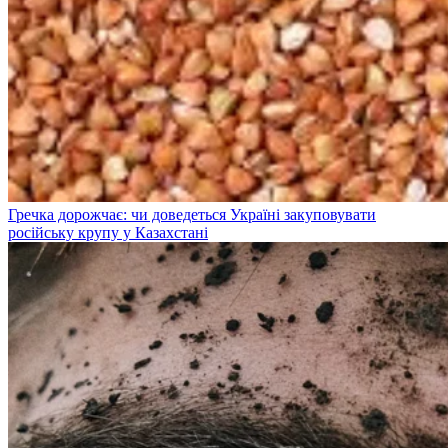
Гречка дорожчає: чи доведеться Україні закуповувати
російську крупу у Казахстані