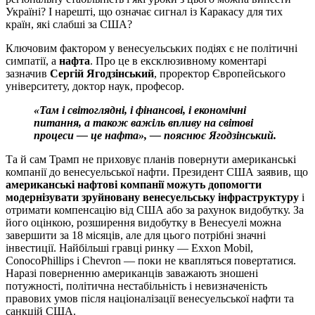
Україні? І нарешті, що означає сигнал із Каракасу для тих
країн, які слабші за США?
Ключовим фактором у венесуельських подіях є не політичні
симпатії, а
нафта
. Про це в ексклюзивному коментарі
зазначив
Сергій Ягодзінський
, проректор Європейського
університету, доктор наук, професор.
«Там і світоглядні, і фінансові, і економічні
питання, а також важіль впливу на світові
процеси — це нафта», — пояснює Ягодзінський.
Та й сам Трамп не приховує планів повернути американські
компанії до венесуельської нафти. Президент США заявив, що
американські нафтові компанії можуть допомогти
модернізувати зруйновану венесуельську інфраструктуру
і
отримати компенсацію від США або за рахунок видобутку. За
його оцінкою, розширення видобутку в Венесуелі можна
завершити за 18 місяців, але для цього потрібні значні
інвестиції. Найбільші гравці ринку — Exxon Mobil,
ConocoPhillips і Chevron — поки не квапляться повертатися.
Наразі поверненню американців заважають зношені
потужності, політична нестабільність і невизначеність
правових умов після націоналізації венесуельської нафти та
санкцій США.