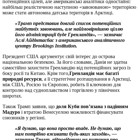
потенційних цілей, але американські аналітики одностайні:
найбільш реалістичною наступною «завоюваною» територією
може стати автономна датська територія в Арктиці.
«Трамп представив довгий список потенційних
майбутніх завоювань, але найімовірнішою ціллю
його адміністрації буде Гренландія», — зазначає
Аслі Айдінтасбас з американського аналітичного
центру Brookings Institution.
Президент США аргументує свій інтерес до острова
національною безпекою. За його словами, Данія не здатна
самостійно захистити Гренландію від потенційних загроз із
боку росії та Китаю. Крім того,
Гренландія має багаті
природні ресурси
, а її стратегічне розташування в Арктиці,
між США, Росією та Європою, робить її ключовою для
контролю над судноплавством і торгівлею у північних
широтах.
Також Трамп заявив, що
доля Куби повʼязана з падінням
Мадуро
і втратою Венесуелою можливості фінансувати
союзників у регіоні.
«Я думаю, що вона просто впаде. Не думаю, що
нам потрібно вживати будь-яких заходів», —
зазначив Трамп, відповідаючи на питання про