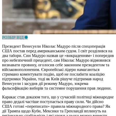
РОЗБІР ВІД
Президент Венесуели Ніколас Мадуро після спецоперація
США постав перед американським судом. І світ розділився на
два табори. Син Мадуро назвав це «викраденням» і попередив
про небезпечний прецедент, сам Ніколас Мадуро відмовився
визнавати провину, оголосив себе законним президентом та
військовополоненим. Європейські лідери намагаються
стримано коментувати подію, щоб не послабити коаліцію
підтримки України, тоді як Київ рішуче підтримав народ
Венесуели і засудив дії режиму Мадуро, зокрема
фальсифікацію виборів та системне порушення прав людини.
Каракас став доказом того, що у сучасній політиці міжнародне
право дедалі частіше поступається праву сили. Чи дійсно
США готові «переписати» правила міжнародного права? Як
дії Трампа щодо Куби, Мексики та Гренландії вплинуть на
регіональну стабільність і які уроки з цього можна винести