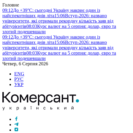
Головне
09:12
До +39°C: сьогодні Україну накриє один із
найспекотніших днів літа
15:06
Вступ-2026: названо
університети, які отримали рекордну кількість заяв від
абітурієнтів
08:03
Курс валют на 5 серпня: долар, євро та
злотий подешевшали
09:12
До +39°C: сьогодні Україну накриє один із
найспекотніших днів літа
15:06
Вступ-2026: названо
університети, які отримали рекордну кількість заяв від
абітурієнтів
08:03
Курс валют на 5 серпня: долар, євро та
злотий подешевшали
Четвер, 6 Серпня 2026
ENG
РУС
УКР