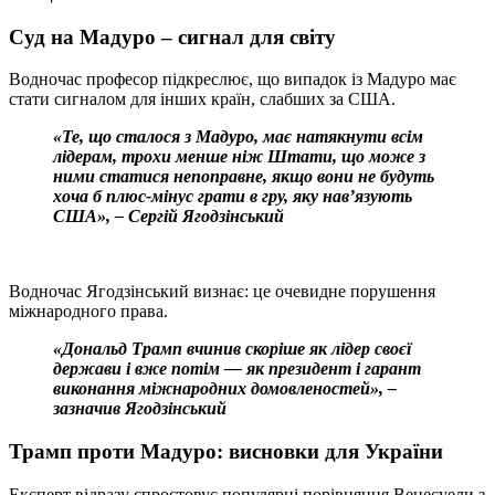
Суд на Мадуро – сигнал для світу
Водночас професор підкреслює, що випадок із Мадуро має
стати сигналом для інших країн, слабших за США.
«Те, що сталося з Мадуро, має натякнути всім
лідерам, трохи менше ніж Штати, що може з
ними статися непоправне, якщо вони не будуть
хоча б плюс-мінус грати в гру, яку нав’язують
США», – Сергій Ягодзінський
Водночас Ягодзінський визнає: це очевидне порушення
міжнародного права.
«Дональд Трамп вчинив скоріше як лідер своєї
держави і вже потім — як президент і гарант
виконання міжнародних домовленостей», –
зазначив Ягодзінський
Трамп проти Мадуро: висновки для України
Експерт відразу спростовує популярні порівняння Венесуели з