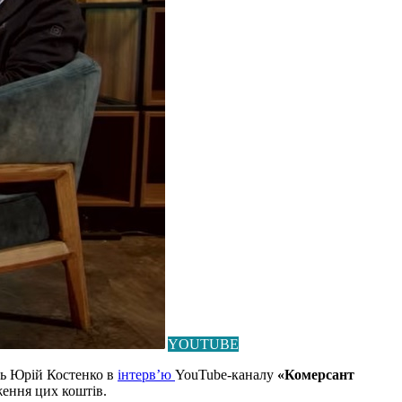
YOUTUBE
нь Юрій Костенко в
інтерв’ю
YouTube-каналу
«Комерсант
ження цих коштів.