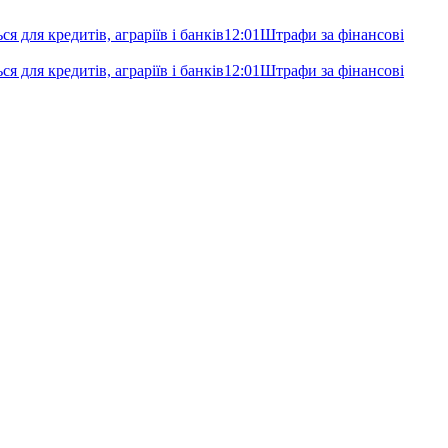
я для кредитів, аграріїв і банків
12:01
Штрафи за фінансові
я для кредитів, аграріїв і банків
12:01
Штрафи за фінансові