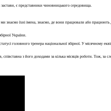
ня застави, є представники чиновницького середовища.
 ми знаємо їхні імена, знаємо, де вони працювали або працюють 
бірної України.
у статусі головного тренера національної збірної. У місячному ек
в, співставна з його доходами за кілька місяців роботи. Тож, за