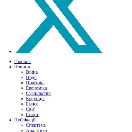
Головна
Новини
Війна
Події
Політика
Економіка
Суспільство
Корупція
Бізнес
Світ
Спорт
Публікації
Спецтема
Аналітика