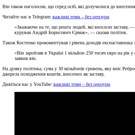
Він також наголосив, що серед осіб, які долучилися до внесен
Читайте нас в Telegram:
важливі теми – без цензури
«Зважаючи на те, що решта людей, які вносили заставу, —
курував Андрій Борисович Єрмак», — сказав політик.
Також Костенко прокоментував і рівень доходів екснаставника з
«Він заробляв в Україні 1 мільйон 250 тисяч євро на рік 
заявив він.
На думку політика, сума у 30 мільйонів гривень, яку вніс Ребро
джерела походження коштів, внесених як заставу.
Дивіться нас у YouTube:
важливі теми – без цензури