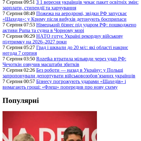
7 Серпня 09:51
З 1 вересня українців чекає пакет освітніх змін:
зарплати, стипендії та харчування
7 Серпня 08:49
Пожежа на аеродромі, звідки РФ запускає
«Шахеди»: у Криму після вибухів детонують боєприпаси
7 Серпня 07:53
Німецький бізнес під ударом РФ: пошкоджено
активи Puma та судна в Чорному морі
7 Серпня 06:29
НАТО готує Україні рекордну військову
підтримку на 2026–2027 роки
7 Серпня 05:27
Град і шквали до 20 м/с: які області накриє
негода 7 серпня
7 Серпня 03:50
Rozetka втратила мільярди через удар РФ:
Чечоткін озвучив масштаби збитків
7 Серпня 02:26
Без роботи — назад в Україну: у Польщі
запропонували депортувати військовозобов’язаних українців
7 Серпня 00:57
Бізнесу погрожують ударами «Шахедів» і
вимагають гроші: «Флеш» попередив про нову схему
Популярні