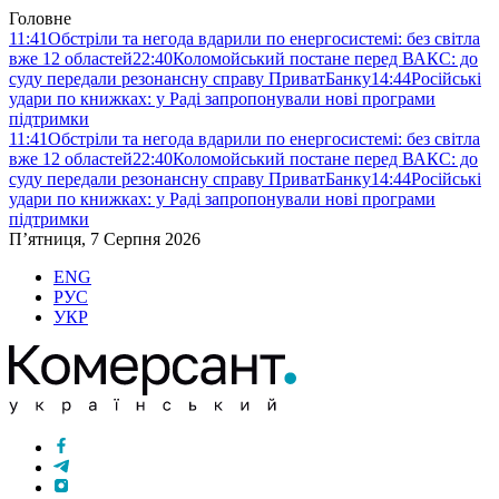
Головне
11:41
Обстріли та негода вдарили по енергосистемі: без світла
вже 12 областей
22:40
Коломойський постане перед ВАКС: до
суду передали резонансну справу ПриватБанку
14:44
Російські
удари по книжках: у Раді запропонували нові програми
підтримки
11:41
Обстріли та негода вдарили по енергосистемі: без світла
вже 12 областей
22:40
Коломойський постане перед ВАКС: до
суду передали резонансну справу ПриватБанку
14:44
Російські
удари по книжках: у Раді запропонували нові програми
підтримки
П’ятниця, 7 Серпня 2026
ENG
РУС
УКР