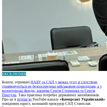
ЕКСКЛЮЗИВ
Кошти, отримані
НАБУ та САП у межах угод зі слідством,
спрямовуються не безпосередньо військовим підрозділам, а у
волонтерські фонди, зокрема Сергія Стерненка та Сергія
Притули
. Така практика потребує державних запобіжників.
Про це в
інтерв’ю
YouTube-каналу
«Комерсант Український»
повідомив юрист, колишній прокурор САП Станіслав