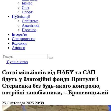
Бізнес
Світ
Спорт
Публікації
Спецтема
Аналітика
Прогноз
Інтерв’ю
Спецпроєкти
Колонки
Анонси
Суспільство
Сотні мільйонів від НАБУ та САП
йдуть у благодійні фонди Притули і
Стерненка без будь-якого контролю,
потрібні запобіжники, – Броневицький
25 Листопада 2025 20:38