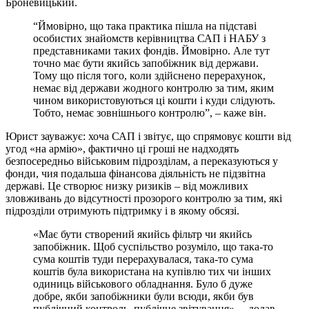
Броневицький.
“Ймовірно, що така практика пішла на підставі
особистих знайомств керівництва САП і НАБУ з
представниками таких фондів. Ймовірно. Але тут
точно має бути якийсь запобіжник від держави.
Тому що після того, коли здійснено перерахунок,
немає від держави жодного контролю за тим, яким
чином використовуються ці кошти і куди слідують.
Тобто, немає зовнішнього контролю”, – каже він.
Юрист зауважує: хоча САП і звітує, що спрямовує кошти від
угод «на армію», фактично ці гроші не надходять
безпосередньо військовим підрозділам, а переказуються у
фонди, чия подальша фінансова діяльність не підзвітна
державі. Це створює низку ризиків – від можливих
зловживань до відсутності прозорого контролю за тим, які
підрозділи отримують підтримку і в якому обсязі.
«Має бути створений якийсь фільтр чи якийсь
запобіжник. Щоб суспільство розуміло, що така-то
сума коштів туди перерахувалася, така-то сума
коштів була використана на купівлю тих чи інших
одиниць військового обладнання. Було б дуже
добре, якби запобіжники були всюди, якби був
публічний контроль, публічне звітування», – додав