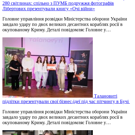
280 світлинах: спільно з ПУМБ подружжя фотографів
Лібертових презентували книгу «Очі війни»
Головне управління розвідки Міністерства оборони України
завдало удару по двох великих десантних кораблях росії в
окупованому Криму. Деталі повідомляє Головне у…
Талановиті
підлітки презентували свої бізнес-ідеї під час пітчингу в Бучі
Головне управління розвідки Міністерства оборони України
завдало удару по двох великих десантних кораблях росії в
окупованому Криму. Деталі повідомляє Головне у…