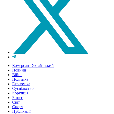
Комерсант Український
Новини
Війна
Політика
Економіка
Суспільство
Корупція
Бізнес
Світ
Спорт
Публікації