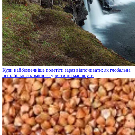
Куди найбезпечніше полетіти зараз відпочивати: як глобальна
нестабільність змінює туристичні маршрути