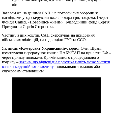
він.
Загалом же, за даними САП, на потреби сил оборони за
наслідками угод скерували вже 2,9 млрд грн, зокрема, і через
Фонди United, «Повернись живим», Благодійний фонд Сергія
Притули та Сергія Стерненка.
Частину з цих коштів, САП скеровував на придбання
військових облігацій, на підрозділи ГУР та ССО.
Як писав
«Комерсант Український»
, юрист Олег Шрам,
коментуючи перерахунок коштів НАБУ/САП на приватні БФ –
через призму положень Кримінального процесуального
кодексу –
заявив, що відповідна практика навіть може містити
ознаки корупційного злочину
“зловживання владою або
службовим становищем”.