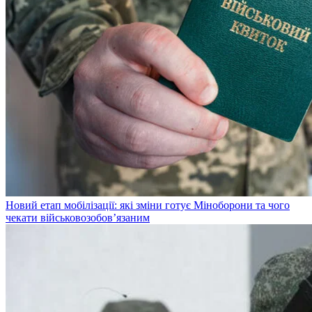
Новий етап мобілізації: які зміни готує Міноборони та чого
чекати військовозобов’язаним