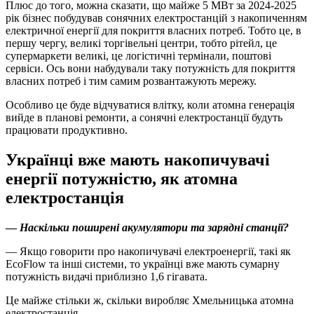
Плюс до того, можна сказати, що майже 5 МВт за 2024-2025
рік бізнес побудував сонячних електростанцій з накопиченням
електричної енергії для покриття власних потреб. Тобто це, в
першу чергу, великі торгівельні центри, тобто рітейл, це
супермаркети великі, це логістичні термінали, поштові
сервіси. Ось вони набудували таку потужність для покриття
власних потреб і тим самим розвантажують мережу.
Особливо це буде відчуватися влітку, коли атомна генерація
вийде в планові ремонти, а сонячні електростанції будуть
працювати продуктивно.
Українці вже мають накопичувачі
енергії потужністю, як атомна
електростанція
—
Наскільки поширені акумулятори та зарядні станції?
— Якщо говорити про накопичувачі електроенергії, такі як
EcoFlow та інші системи, то українці вже мають сумарну
потужність видачі приблизно 1,6 гігавата.
Це майже стільки ж, скільки виробляє Хмельницька атомна
електростанція.