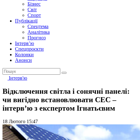
Бізнес
Світ
Спорт
Публікації
Спецтема
Аналітика
Прогноз
Інтерв’ю
Спецпроєкти
Колонки
Анонси
Інтерв'ю
Відключення світла і сонячні панелі:
чи вигідно встановлювати СЕС –
інтерв’ю з експертом Ігнатьєвим
18 Лютого 15:47