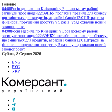
Головне
04:08
Росія вдарила по Київщині: у Броварському районі
загинули троє людей
22:39
НБУ послабив правила для бізнесу:
що зміниться для кредитів, аграріїв і банків
12:01
Штрафи за
фінансові порушення зростуть у 5 разів: уряд схвалив новий
законопроєкт
04:08
Росія вдарила по Київщині: у Броварському районі
загинули троє людей
22:39
НБУ послабив правила для бізнесу:
що зміниться для кредитів, аграріїв і банків
12:01
Штрафи за
фінансові порушення зростуть у 5 разів: уряд схвалив новий
законопроєкт
Субота, 8 Серпня 2026
ENG
РУС
УКР