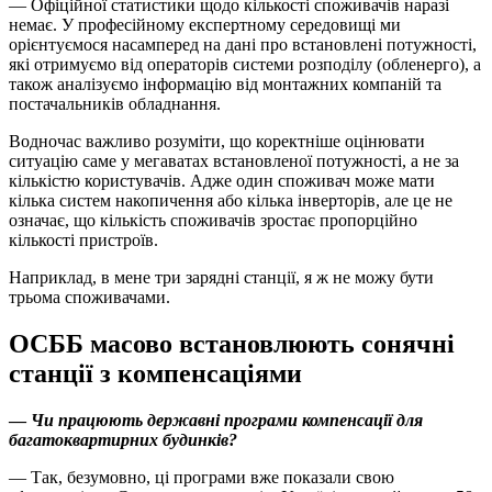
— Офіційної статистики щодо кількості споживачів наразі
немає. У професійному експертному середовищі ми
орієнтуємося насамперед на дані про встановлені потужності,
які отримуємо від операторів системи розподілу (обленерго), а
також аналізуємо інформацію від монтажних компаній та
постачальників обладнання.
Водночас важливо розуміти, що коректніше оцінювати
ситуацію саме у мегаватах встановленої потужності, а не за
кількістю користувачів. Адже один споживач може мати
кілька систем накопичення або кілька інверторів, але це не
означає, що кількість споживачів зростає пропорційно
кількості пристроїв.
Наприклад, в мене три зарядні станції, я ж не можу бути
трьома споживачами.
ОСББ масово встановлюють сонячні
станції з компенсаціями
—
Чи працюють державні програми компенсації для
багатоквартирних будинків?
— Так, безумовно, ці програми вже показали свою