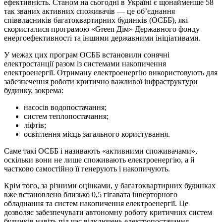
ефективність. Станом на сьогодні в Україні є щонайменше 58
так званих активних споживачів — це об’єднання
співвласників багатоквартирних будинків (ОСББ), які
скористалися програмою «Green Дім» Державного фонду
енергоефективності та іншими державними ініціативами.
У межах цих програм ОСББ встановили сонячні
електростанції разом із системами накопичення
електроенергії. Отриману електроенергію використовують для
забезпечення роботи критично важливої інфраструктури
будинку, зокрема:
насосів водопостачання;
систем теплопостачання;
ліфтів;
освітлення місць загального користування.
Саме такі ОСББ і називають «активними споживачами»,
оскільки вони не лише споживають електроенергію, а й
частково самостійно її генерують і накопичують.
Крім того, за різними оцінками, у багатоквартирних будинках
вже встановлено близько 0,5 гігавата інверторного
обладнання та систем накопичення електроенергії. Це
дозволяє забезпечувати автономну роботу критичних систем
будинків навіть під час відключень електропостачання.