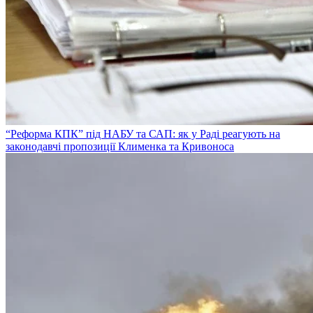
“Реформа КПК” під НАБУ та САП: як у Раді реагують на
законодавчі пропозиції Клименка та Кривоноса