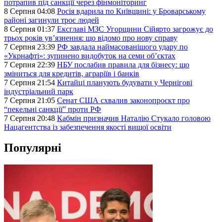
потрапив під санкції через фінмоніторинг
8 Серпня 04:08
Росія вдарила по Київщині: у Броварському
районі загинули троє людей
8 Серпня 01:37
Ексглаві МЗС Угорщини Сійярто загрожує до
трьох років ув’язнення: що відомо про нову справу
7 Серпня 23:39
РФ завдала наймасованішого удару по
«Укрнафті»: зупинено видобуток на семи об’єктах
7 Серпня 22:39
НБУ послабив правила для бізнесу: що
зміниться для кредитів, аграріїв і банків
7 Серпня 21:54
Китайці планують будувати у Чернігові
індустріальний парк
7 Серпня 21:05
Сенат США схвалив законопроєкт про
“пекельні санкції” проти РФ
7 Серпня 20:48
Кабмін призначив Наталію Стукало головою
Нацагентства із забезпечення якості вищої освіти
Популярні