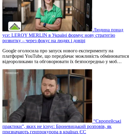
Людина понад
усе: LEROY MERLIN в Україні формує нову стратегію
розвитку – через фокус на людях і довірі
Google оголосила про запуск нового експерименту на
платформі YouTube, що передбачає можливість обмінюватися
відеороликами та обговорювати їх безпосередньо у моб…
“Європейські
практики”, яких не існує: Броневицький розповів, як
призначають генпрокурора в країнах ЄС