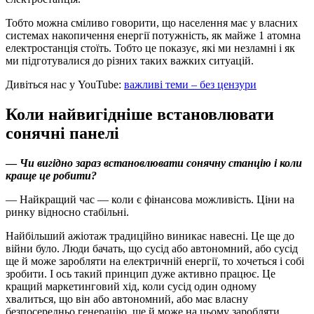
Тобто можна сміливо говорити, що населення має у власних
системах накопичення енергії потужність, як майже 1 атомна
електростанція стоїть. Тобто це показує, які ми незламні і як
ми підготувалися до різних таких важких ситуацій.
Дивіться нас у YouTube:
важливі теми – без цензури
Коли найвигідніше встановлювати
сонячні панелі
—
Чи вигідно зараз встановлювати сонячну станцію і коли
краще це робити?
— Найкращий час — коли є фінансова можливість. Ціни на
ринку відносно стабільні.
Найбільший ажіотаж традиційно виникає навесні. Це ще до
війни було. Люди бачать, що сусід або автономний, або сусід
ще й може заробляти на електричній енергії, то хочеться і собі
зробити. І ось такий принцип дуже активно працює. Це
кращий маркетинговий хід, коли сусід один одному
хвалиться, що він або автономний, або має власну
безпосередньо генерацію, ще й може на цьому заробляти,