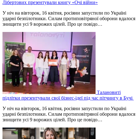
Лібертових презентували книгу «Очі війни»
У ніч на вівторок, 16 квітня, росіяни запустили по Україні
ударні безпілотники. Силам протиповітряної оборони вдалося
знищити усі 9 ворожих цілей. Про це повідо…
Талановиті
підлітки презентували свої бізнес-ідеї під час пітчингу в Бучі
У ніч на вівторок, 16 квітня, росіяни запустили по Україні
ударні безпілотники. Силам протиповітряної оборони вдалося
знищити усі 9 ворожих цілей. Про це повідо…