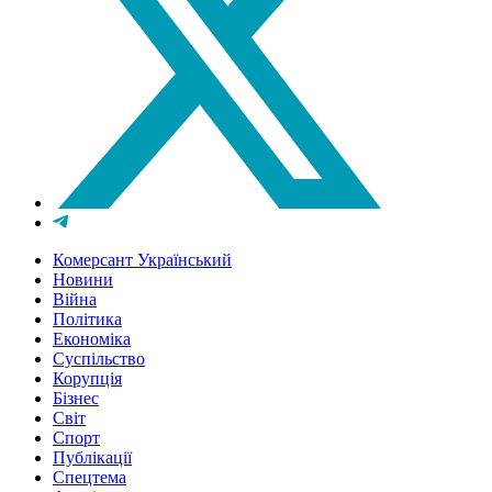
Комерсант Український
Новини
Війна
Політика
Економіка
Суспільство
Корупція
Бізнес
Світ
Спорт
Публікації
Спецтема