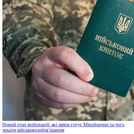
Новий етап мобілізації: які зміни готує Міноборони та чого
чекати військовозобов’язаним