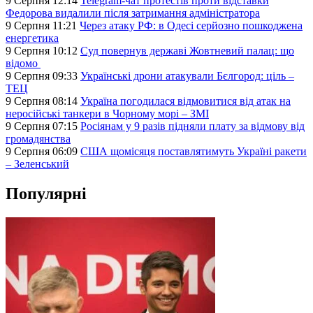
9 Серпня 12:14
Telegram-чат протестів проти відставки
Федорова видалили після затримання адміністратора
9 Серпня 11:21
Через атаку РФ: в Одесі серйозно пошкоджена
енергетика
9 Серпня 10:12
Суд повернув державі Жовтневий палац: що
відомо
9 Серпня 09:33
Українські дрони атакували Бєлгород: ціль –
ТЕЦ
9 Серпня 08:14
Україна погодилася відмовитися від атак на
неросійські танкери в Чорному морі – ЗМІ
9 Серпня 07:15
Росіянам у 9 разів підняли плату за відмову від
громадянства
9 Серпня 06:09
США щомісяця поставлятимуть Україні ракети
– Зеленський
Популярні