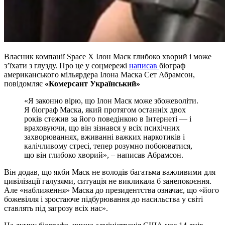
Власник компанії Space X Ілон Маск глибоко хворий і може
зʼїхати з глузду. Про це у соцмережі
написав
біограф
американського мільярдера Ілона Маска Сет Абрамсон,
повідомляє
«Комерсант Український»
«Я законно вірю, що Ілон Маск може збожеволіти.
Я біограф Маска, який протягом останніх двох
років стежив за його поведінкою в Інтернеті — і
враховуючи, що він зізнався у всіх психічних
захворюваннях, вживанні важких наркотиків і
калічливому стресі, тепер розумно побоюватися,
що він глибоко хворий», – написав Абрамсон.
Він додав, що якби Маск не володів багатьма важливими для
цивілізації галузями, ситуація не викликала б занепокоєння.
Але «наближення» Маска до президентства означає, що «його
божевілля і зростаюче підбурювання до насильства у світі
ставлять під загрозу всіх нас».