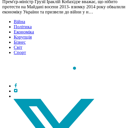
Прем'єр-міністр Грузії Іраклій Кобахідзе вважає, що нібито
протести на Майдані восени 2013- взимку 2014 року обвалили
економіку України та призвели до війни у н…
Війна
Політика
Економіка
Корупція
Бізнес
Світ
Спорт