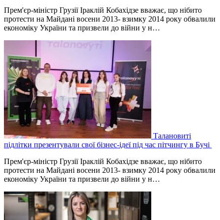
Прем'єр-міністр Грузії Іраклій Кобахідзе вважає, що нібито
протести на Майдані восени 2013- взимку 2014 року обвалили
економіку України та призвели до війни у н…
Талановиті
підлітки презентували свої бізнес-ідеї під час пітчингу в Бучі
Прем'єр-міністр Грузії Іраклій Кобахідзе вважає, що нібито
протести на Майдані восени 2013- взимку 2014 року обвалили
економіку України та призвели до війни у н…