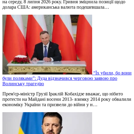
на середу, 8 липня 2026 року. Гривня зміцнила позиції щодо
долара США: американська валюта подешевшала…
“Їх убили, бо вони
були поляками”: Дуда відзначився черговою заявою про
Волинську трагедію
Прем'єр-міністр Грузії Іраклій Кобахідзе вважає, що нібито
протести на Майдані восени 2013- взимку 2014 року обвалили
економіку України та призвели до війни у н…