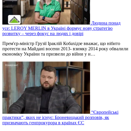
Людина понад
усе: LEROY MERLIN в Україні формує нову стратегію
розвитку – через фокус на людях і довірі
Прем'єр-міністр Грузії Іраклій Кобахідзе вважає, що нібито
протести на Майдані восени 2013- взимку 2014 року обвалили
економіку України та призвели до війни у н…
“Європейські
практики”, яких не існує: Броневицький розповів, як
призначають генпрокурора в країнах ЄС