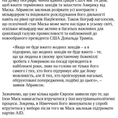
На думку біографа, чинна адміністрація США має 14 днів,
щоб вжити термінових заходів та захистити Америку від
Маска. Абрамсон закликав розірвати усі контракти з
мільярдером та ініціювати розслідування його діяльності
навіть на рівні органів Нацбезпеки. Також біограф наголосив,
що психічний стан Маска може мати наслідки в усьому світі,
оскільки мільярдер має активи в багатьох важливих для
цивілізації галузях промисловості та наближений до
новообраного президента США Дональда Трампа.
«Якщо не буде вжито жодних заходів – а я
підозрюю, що жодних заходів не буде вжито – те,
що ця людина в своєму зростаючому божевіллі
зробить з Америкою на посаді президента в
найближчі роки, ляже на голови не тільки його
самого і тих, хто його підтримує або дає йому
можливість, але й тих, хто проігнорував нагальні,
обґрунтовані попередження, подібні до цього», –
заявив Абрамсон.
Зазначимо, що уже кілька країн Європи заявили про те, що
Ілон Маск намагається втручатися у їхні внутрішньополітичні
процеси. Зокрема, в Німеччині його звинуватили у спробі
втрутитися у вибори після того як Маск закликав підтримати
партію AfD.