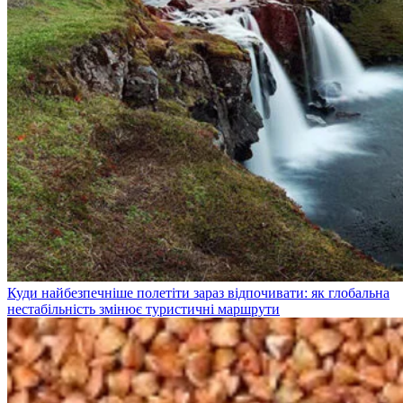
Куди найбезпечніше полетіти зараз відпочивати: як глобальна
нестабільність змінює туристичні маршрути