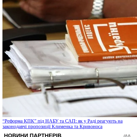
“Реформа КПК” під НАБУ та САП: як у Раді реагують на
законодавчі пропозиції Клименка та Кривоноса