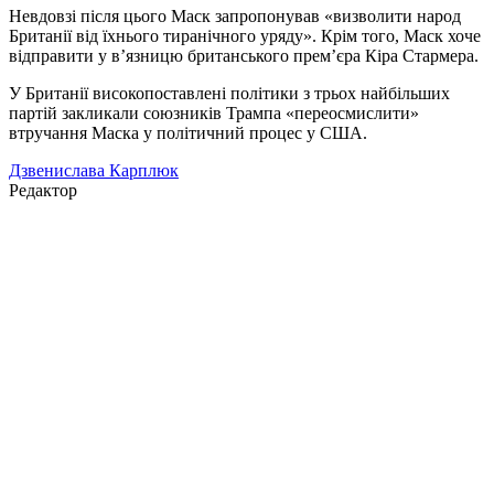
Невдовзі після цього Маск запропонував «визволити народ
Британії від їхнього тиранічного уряду». Крім того, Маск хоче
відправити у в’язницю британського прем’єра Кіра Стармера.
У Британії високопоставлені політики з трьох найбільших
партій закликали союзників Трампа «переосмислити»
втручання Маска у політичний процес у США.
Дзвенислава Карплюк
Редактор