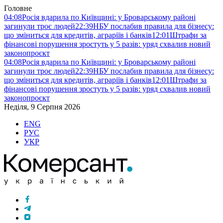
Головне
04:08
Росія вдарила по Київщині: у Броварському районі
загинули троє людей
22:39
НБУ послабив правила для бізнесу:
що зміниться для кредитів, аграріїв і банків
12:01
Штрафи за
фінансові порушення зростуть у 5 разів: уряд схвалив новий
законопроєкт
04:08
Росія вдарила по Київщині: у Броварському районі
загинули троє людей
22:39
НБУ послабив правила для бізнесу:
що зміниться для кредитів, аграріїв і банків
12:01
Штрафи за
фінансові порушення зростуть у 5 разів: уряд схвалив новий
законопроєкт
Неділя, 9 Серпня 2026
ENG
РУС
УКР