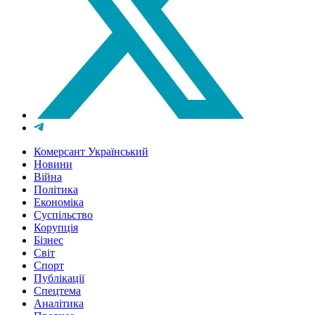
Комерсант Український
Новини
Війна
Політика
Економіка
Суспільство
Корупція
Бізнес
Світ
Спорт
Публікації
Спецтема
Аналітика