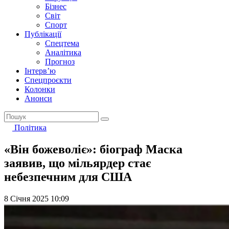
Бізнес
Світ
Спорт
Публікації
Спецтема
Аналітика
Прогноз
Інтерв’ю
Спецпроєкти
Колонки
Анонси
Політика
«Він божеволіє»: біограф Маска
заявив, що мільярдер стає
небезпечним для США
8 Січня 2025 10:09