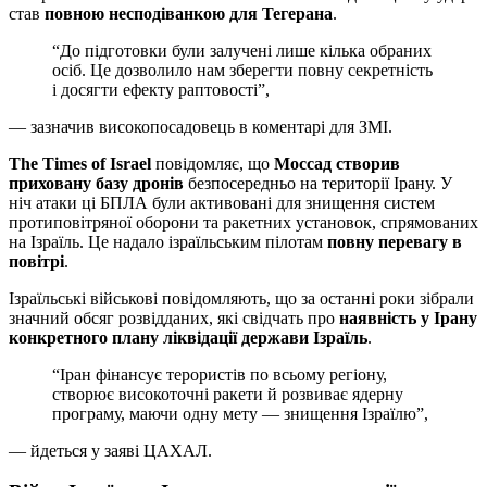
став
повною несподіванкою для Тегерана
.
“До підготовки були залучені лише кілька обраних
осіб. Це дозволило нам зберегти повну секретність
і досягти ефекту раптовості”,
— зазначив високопосадовець в коментарі для ЗМІ.
The Times of Israel
повідомляє, що
Моссад створив
приховану базу дронів
безпосередньо на території Ірану. У
ніч атаки ці БПЛА були активовані для знищення систем
протиповітряної оборони та ракетних установок, спрямованих
на Ізраїль. Це надало ізраїльським пілотам
повну перевагу в
повітрі
.
Ізраїльські військові повідомляють, що за останні роки зібрали
значний обсяг розвідданих, які свідчать про
наявність у Ірану
конкретного плану ліквідації держави Ізраїль
.
“Іран фінансує терористів по всьому регіону,
створює високоточні ракети й розвиває ядерну
програму, маючи одну мету — знищення Ізраїлю”,
— йдеться у заяві ЦАХАЛ.