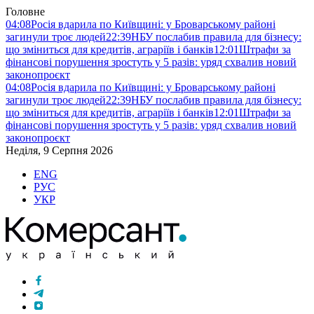
Головне
04:08
Росія вдарила по Київщині: у Броварському районі
загинули троє людей
22:39
НБУ послабив правила для бізнесу:
що зміниться для кредитів, аграріїв і банків
12:01
Штрафи за
фінансові порушення зростуть у 5 разів: уряд схвалив новий
законопроєкт
04:08
Росія вдарила по Київщині: у Броварському районі
загинули троє людей
22:39
НБУ послабив правила для бізнесу:
що зміниться для кредитів, аграріїв і банків
12:01
Штрафи за
фінансові порушення зростуть у 5 разів: уряд схвалив новий
законопроєкт
Неділя, 9 Серпня 2026
ENG
РУС
УКР