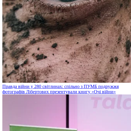
Правда війни у 280 світлинах: спільно з ПУМБ подружжя
фотографів Лібертових презентували книгу «Очі війни»