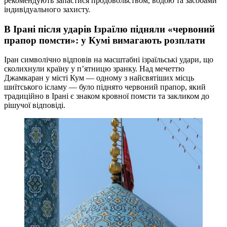
рекомендують запастися продовольством, водою та засобами
індивідуального захисту.
В Ірані після ударів Ізраїлю підняли «червоний
прапор помсти»: у Кумі вимагають розплати
Іран символічно відповів на масштабні ізраїльські удари, що
сколихнули країну у п’ятницю зранку. Над мечеттю
Джамкаран у місті Кум — одному з найсвятіших місць
шиїтського ісламу — було піднято червоний прапор, який
традиційно в Ірані є знаком кровної помсти та закликом до
рішучої відповіді.