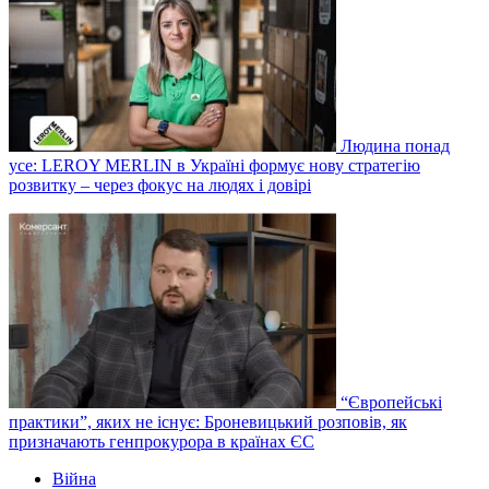
Людина понад
усе: LEROY MERLIN в Україні формує нову стратегію
розвитку – через фокус на людях і довірі
“Європейські
практики”, яких не існує: Броневицький розповів, як
призначають генпрокурора в країнах ЄС
Війна