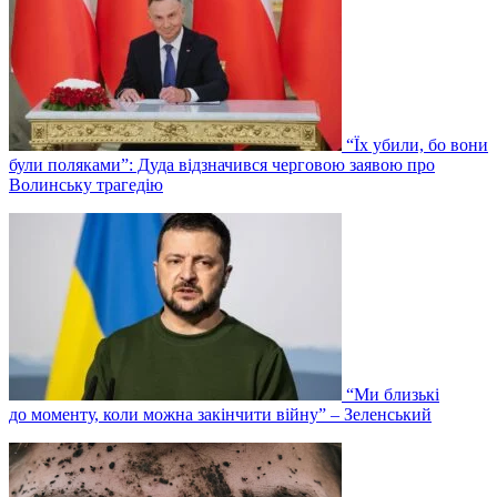
“Їх убили, бо вони
були поляками”: Дуда відзначився черговою заявою про
Волинську трагедію
“Ми близькі
до моменту, коли можна закінчити війну” – Зеленський