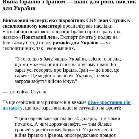
Війна Ізраїлю з Іраном — шанс для росії, виклик
для України
Військовий експерт, ексспівробітник СБУ Іван Ступак в
ексклюзивному коментарі
проаналізував наслідки
масштабної повітряної операції Ізраїлю проти Ірану під
назвою
«Повсталий лев»
. Експерт бачить у подіях на
Близькому Сході низку
ризиків для України
— як
геополітичних, так і економічних.
“З того, що я бачу, як для України, звісно, є ризик,
що ми можемо опинитися на другому плані. Бо
зараз усі говорять про Ізраїль, Іран — це нове, це
гаряче. Це медійно витісняє Україну, і певна
загроза забуття дійсно існує,”
— застерігає Ступак.
Та ще серйознішим ризиком він вважає
різке зростання цін
на нафту
, що вже зараз впливає на ситуацію на фронті:
“Ціна бареля вже зросла до 74 доларів, і це тільки
початок. А чим дорожча нафта — тим більше
грошей у російському бюджеті. У цьому сенсі
війна Ізраїлю з Іраном, опосередковано працює