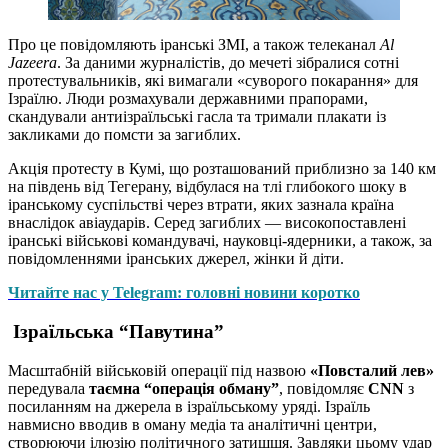
Про це повідомляють іранські ЗМІ, а також телеканал
Al
Jazeera
. За даними журналістів, до мечеті зібралися сотні
протестувальників, які вимагали «суворого покарання» для
Ізраїлю. Люди розмахували державними прапорами,
скандували антиізраїльські гасла та тримали плакати із
закликами до помсти за загиблих.
Акція протесту в Кумі, що розташований приблизно за 140 км
на південь від Тегерану, відбулася на тлі глибокого шоку в
іранському суспільстві через втрати, яких зазнала країна
внаслідок авіаударів. Серед загиблих — високопоставлені
іранські військові командувачі, науковці-ядерники, а також, за
повідомленнями іранських джерел, жінки й діти.
Читайте нас у Telegram: головні новини коротко
Ізраїльська “Павутина”
Масштабній військовій операції під назвою
«Повсталий лев»
передувала
таємна “операція обману”
, повідомляє
CNN
з
посиланням на джерела в ізраїльському уряді. Ізраїль
навмисно вводив в оману медіа та аналітичні центри,
створюючи ілюзію політичного затишшя. Завдяки цьому удар