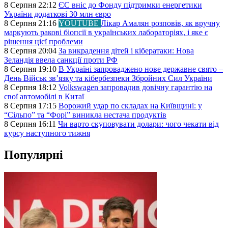
8 Серпня 22:12
ЄС вніс до Фонду підтримки енергетики
України додаткові 30 млн євро
8 Серпня 21:16
YOUTUBE
Лікар Амалян розповів, як вручну
маркують ракові біопсії в українських лабораторіях, і яке є
рішення цієї проблеми
8 Серпня 20:04
За викрадення дітей і кібератаки: Нова
Зеландія ввела санкції проти РФ
8 Серпня 19:10
В Україні запроваджено нове державне свято –
День Військ звʼязку та кібербезпеки Збройних Сил України
8 Серпня 18:12
Volkswagen запровадив довічну гарантію на
свої автомобілі в Китаї
8 Серпня 17:15
Ворожий удар по складах на Київщині: у
“Сільпо” та “Форі” виникла нестача продуктів
8 Серпня 16:11
Чи варто скуповувати долари: чого чекати від
курсу наступного тижня
Популярні