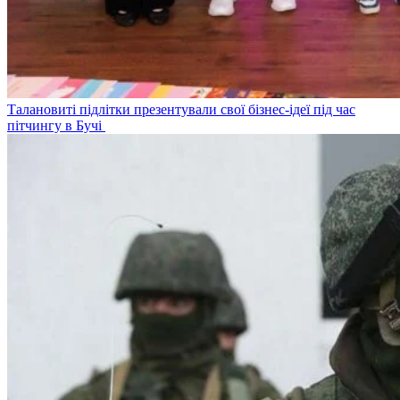
Талановиті підлітки презентували свої бізнес-ідеї під час
пітчингу в Бучі