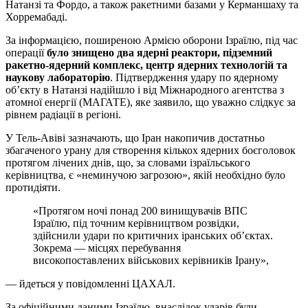
Натанзі та Фордо, а також ракетними базами у Керманшаху та
Хорремабаді.
За інформацією, поширеною Армією оборони Ізраїлю, під час
операції
було знищено два ядерні реактори, підземний
ракетно-ядерний комплекс, центр ядерних технологій та
наукову лабораторію
. Підтвердження удару по ядерному
об’єкту в Натанзі надійшло і від Міжнародного агентства з
атомної енергії (МАГАТЕ), яке заявило, що уважно слідкує за
рівнем радіації в регіоні.
У Тель-Авіві зазначають, що Іран накопичив достатньо
збагаченого урану для створення кількох ядерних боєголовок
протягом лічених днів, що, за словами ізраїльського
керівництва, є «неминучою загрозою», якій необхідно було
протидіяти.
«Протягом ночі понад 200 винищувачів ВПС
Ізраїлю, під точним керівництвом розвідки,
здійснили удари по критичних іранських об’єктах.
Зокрема — місцях перебування
високопоставлених військових керівників Ірану»,
— йдеться у повідомленні ЦАХАЛ.
За офіційними даними Ізраїлю, внаслідок ударів були