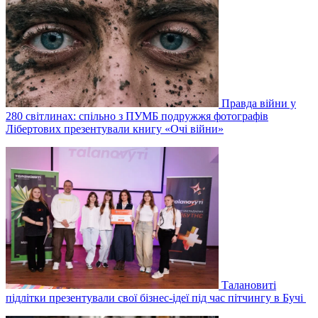
Правда війни у
280 світлинах: спільно з ПУМБ подружжя фотографів
Лібертових презентували книгу «Очі війни»
Талановиті
підлітки презентували свої бізнес-ідеї під час пітчингу в Бучі