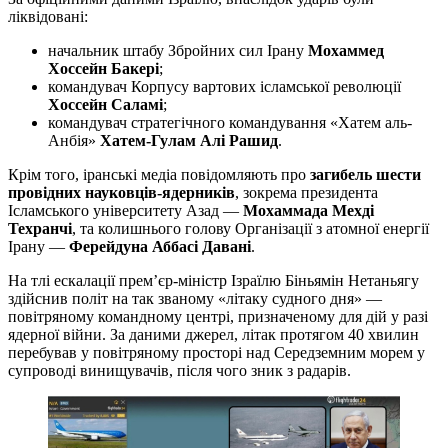
ліквідовані:
начальник штабу Збройних сил Ірану
Мохаммед
Хоссейн Бакері
;
командувач Корпусу вартових ісламської революції
Хоссейн Саламі
;
командувач стратегічного командування «Хатем аль-
Анбія»
Хатем-Гулам Алі Рашид
.
Крім того, іранські медіа повідомляють про
загибель шести
провідних науковців-ядерників
, зокрема президента
Ісламського університету Азад —
Мохаммада Мехді
Техранчі
, та колишнього голову Організації з атомної енергії
Ірану —
Ферейдуна Аббасі Давані
.
На тлі ескалації прем’єр-міністр Ізраїлю Біньямін Нетаньягу
здійснив політ на так званому «літаку судного дня» —
повітряному командному центрі, призначеному для дій у разі
ядерної війни. За даними джерел, літак протягом 40 хвилин
перебував у повітряному просторі над Середземним морем у
супроводі винищувачів, після чого зник з радарів.