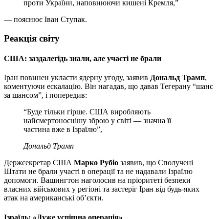
проти України, наповнюючи кишені Кремля,”
— пояснює Іван Ступак.
Реакція світу
США: заздалегідь знали, але участі не брали
Іран повинен укласти ядерну угоду, заявив
Дональд Трамп
,
коментуючи ескалацію. Він нагадав, що давав Тегерану “шанс
за шансом”, і попередив:
“Буде тільки гірше. США виробляють
найсмертоноснішу зброю у світі — значна її
частина вже в Ізраїлю”,
Дональд Трамп
Держсекретар США
Марко Рубіо
заявив, що Сполучені
Штати не брали участі в операції та не надавали Ізраїлю
допомоги. Вашингтон наголосив на пріоритеті безпеки
власних військових у регіоні та застеріг Іран від будь-яких
атак на американські об’єкти.
Ізраїль: «Дуже успішна операція»