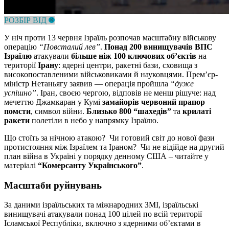
РОЗБІР ВІД
У ніч проти 13 червня Ізраїль розпочав масштабну військову
операцію
“Повсталий лев”
.
Понад 200 винищувачів ВПС
Ізраїлю
атакували
більше ніж 100 ключових об’єктів
на
території
Ірану
: ядерні центри, ракетні бази, сховища з
високопоставленими військовиками й науковцями. Прем’єр-
міністр Нетаньягу заявив — операція пройшла
“дуже
успішно”
. Іран, своєю чергою, відповів не менш рішуче: над
мечеттю Джамкаран у Кумі
замайорів червоний прапор
помсти
, символ війни.
Близько 800 “шахедів”
та
крилаті
ракети
полетіли в небо у напрямку Ізраїлю.
Що стоїть за нічною атакою? Чи готовий світ до нової фази
протистояння між Ізраїлем та Іраном? Чи не відійде на другий
план війна в Україні у порядку денному США – читайте у
матеріалі
“Комерсанту Українського”
.
Масштаби руйнувань
За даними ізраїльських та міжнародних ЗМІ, ізраїльські
винищувачі атакували понад 100 цілей по всій території
Ісламської Республіки, включно з ядерними об’єктами в