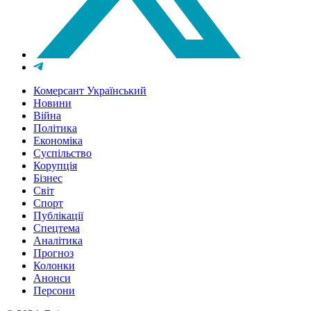
Комерсант Український
Новини
Війна
Політика
Економіка
Суспільство
Корупція
Бізнес
Світ
Спорт
Публікації
Спецтема
Аналітика
Прогноз
Колонки
Анонси
Персони