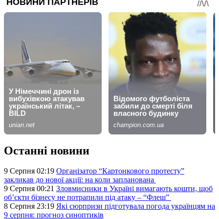
Останні новини
9 Серпня 02:19
Організатор “Картонкового протесту”
закликав до нової акції: на коли запланована
9 Серпня 00:21
Зловмисники в Україні вимагають кошти, щоб
об’єкти бізнесу не потрапили під атаку – “Флеш”
8 Серпня 23:19
Які сюрпризи підготувала погода українцям на
9 серпня: прогноз синоптиків