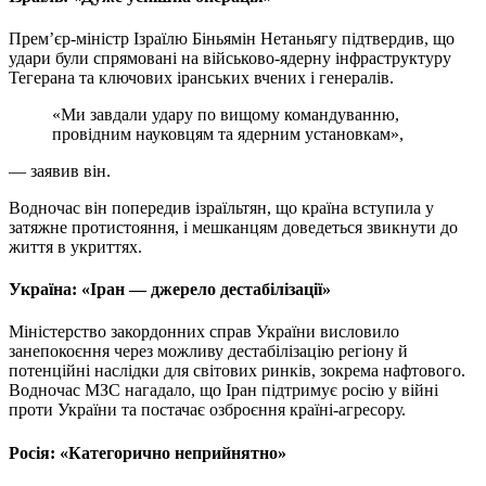
Прем’єр-міністр Ізраїлю Біньямін Нетаньягу підтвердив, що
удари були спрямовані на військово-ядерну інфраструктуру
Тегерана та ключових іранських вчених і генералів.
«Ми завдали удару по вищому командуванню,
провідним науковцям та ядерним установкам»,
— заявив він.
Водночас він попередив ізраїльтян, що країна вступила у
затяжне протистояння, і мешканцям доведеться звикнути до
життя в укриттях.
Україна: «Іран — джерело дестабілізації»
Міністерство закордонних справ України висловило
занепокоєння через можливу дестабілізацію регіону й
потенційні наслідки для світових ринків, зокрема нафтового.
Водночас МЗС нагадало, що Іран підтримує росію у війні
проти України та постачає озброєння країні-агресору.
Росія: «Категорично неприйнятно»