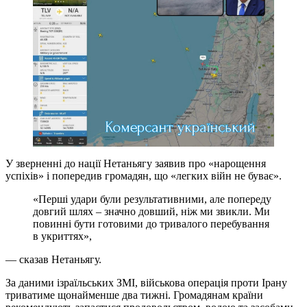
У зверненні до нації Нетаньягу заявив про «нарощення
успіхів» і попередив громадян, що «легких війн не буває».
«Перші удари були результативними, але попереду
довгий шлях – значно довший, ніж ми звикли. Ми
повинні бути готовими до тривалого перебування
в укриттях»,
— сказав Нетаньягу.
За даними ізраїльських ЗМІ, військова операція проти Ірану
триватиме щонайменше два тижні. Громадянам країни