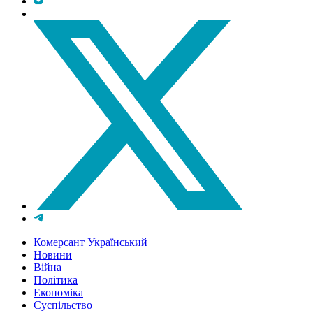
Комерсант Український
Новини
Війна
Політика
Економіка
Суспільство