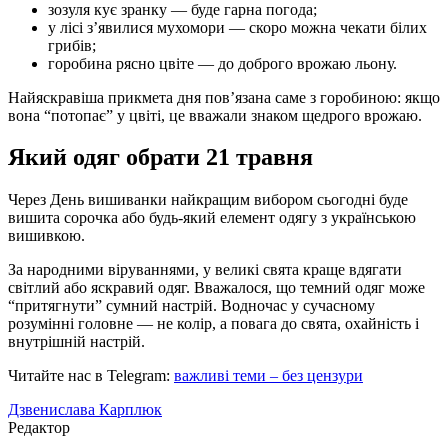
зозуля кує зранку — буде гарна погода;
у лісі з’явилися мухомори — скоро можна чекати білих
грибів;
горобина рясно цвіте — до доброго врожаю льону.
Найяскравіша прикмета дня пов’язана саме з горобиною: якщо
вона “потопає” у цвіті, це вважали знаком щедрого врожаю.
Який одяг обрати 21 травня
Через День вишиванки найкращим вибором сьогодні буде
вишита сорочка або будь-який елемент одягу з українською
вишивкою.
За народними віруваннями, у великі свята краще вдягати
світлий або яскравий одяг. Вважалося, що темний одяг може
“притягнути” сумний настрій. Водночас у сучасному
розумінні головне — не колір, а повага до свята, охайність і
внутрішній настрій.
Читайте нас в Telegram:
важливі теми – без цензури
Дзвенислава Карплюк
Редактор