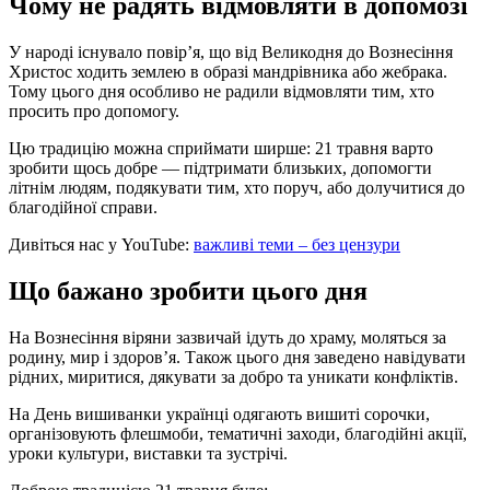
Чому не радять відмовляти в допомозі
У народі існувало повір’я, що від Великодня до Вознесіння
Христос ходить землею в образі мандрівника або жебрака.
Тому цього дня особливо не радили відмовляти тим, хто
просить про допомогу.
Цю традицію можна сприймати ширше: 21 травня варто
зробити щось добре — підтримати близьких, допомогти
літнім людям, подякувати тим, хто поруч, або долучитися до
благодійної справи.
Дивіться нас у YouTube:
важливі теми – без цензури
Що бажано зробити цього дня
На Вознесіння віряни зазвичай ідуть до храму, моляться за
родину, мир і здоров’я. Також цього дня заведено навідувати
рідних, миритися, дякувати за добро та уникати конфліктів.
На День вишиванки українці одягають вишиті сорочки,
організовують флешмоби, тематичні заходи, благодійні акції,
уроки культури, виставки та зустрічі.