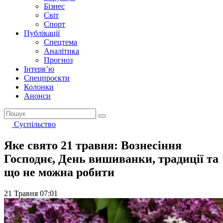
Бізнес
Світ
Спорт
Публікації
Спецтема
Аналітика
Прогноз
Інтерв’ю
Спецпроєкти
Колонки
Анонси
Суспільство
Яке свято 21 травня: Вознесіння
Господнє, День вишиванки, традиції та
що не можна робити
21 Травня 07:01