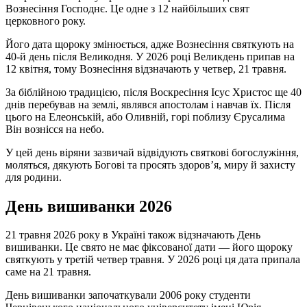
Вознесіння Господнє. Це одне з 12 найбільших свят
церковного року.
Його дата щороку змінюється, адже Вознесіння святкують на
40-й день після Великодня. У 2026 році Великдень припав на
12 квітня, тому Вознесіння відзначають у четвер, 21 травня.
За біблійною традицією, після Воскресіння Ісус Христос ще 40
днів перебував на землі, являвся апостолам і навчав їх. Після
цього на Елеонській, або Оливній, горі поблизу Єрусалима
Він вознісся на небо.
У цей день віряни зазвичай відвідують святкові богослужіння,
моляться, дякують Богові та просять здоров’я, миру й захисту
для родини.
День вишиванки 2026
21 травня 2026 року в Україні також відзначають День
вишиванки. Це свято не має фіксованої дати — його щороку
святкують у третій четвер травня. У 2026 році ця дата припала
саме на 21 травня.
День вишиванки започаткували 2006 року студенти