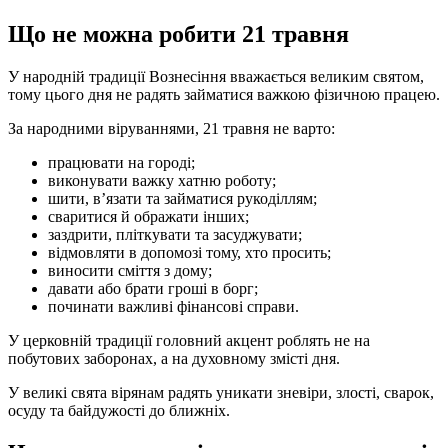
Що не можна робити 21 травня
У народній традиції Вознесіння вважається великим святом,
тому цього дня не радять займатися важкою фізичною працею.
За народними віруваннями, 21 травня не варто:
працювати на городі;
виконувати важку хатню роботу;
шити, в’язати та займатися рукоділлям;
сваритися й ображати інших;
заздрити, пліткувати та засуджувати;
відмовляти в допомозі тому, хто просить;
виносити сміття з дому;
давати або брати гроші в борг;
починати важливі фінансові справи.
У церковній традиції головний акцент роблять не на
побутових заборонах, а на духовному змісті дня.
У великі свята вірянам радять уникати зневіри, злості, сварок,
осуду та байдужості до ближніх.