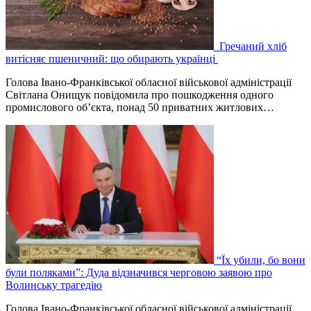
Гречаний хліб
витісняє пшеничний: що обирають українці
Голова Івано-Франківської обласної військової адміністрації
Світлана Онищук повідомила про пошкодження одного
промислового об’єкта, понад 50 приватних житлових…
“Їх убили, бо вони
були поляками”: Дуда відзначився черговою заявою про
Волинську трагедію
Голова Івано-Франківської обласної військової адміністрації