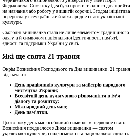
Чернівецького національного університету імені Юрія
Федьковича. Спочатку ідея була простою: одного дня прийти
на навчання або роботу у вишитій сорочці. Згодом ініціатива
переросла у всеукраїнське й міжнародне свято української
культури.
Сьогодні вишиванка стала не лише елементом традиційного
одягу, а й символом національної ідентичності, пам’яті,
єдності та підтримки України у світі.
Які ще свята 21 травня
Окрім Вознесіння Господнього та Дня вишиванки, 21 травня
відзначають:
День працівників культури та майстрів народного
мистецтва України
;
Всесвітній день культурного різноманіття в ім’я
діалогу та розвитку
;
Міжнародний день чаю
;
День пам’ятки
.
Цього року день має особливий символізм: церковне свято
Вознесіння поєдналося з Днем вишиванки — святом
української культури, спадкоємності та національної єдності.