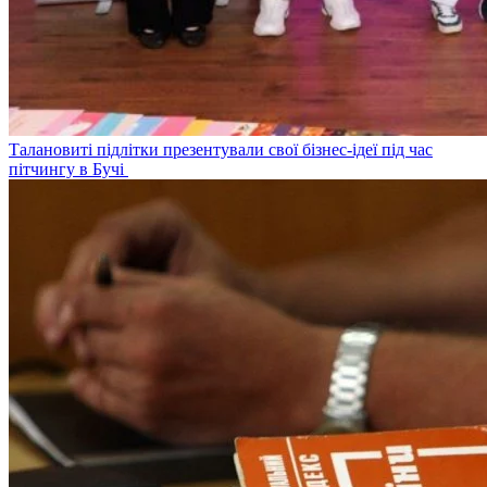
Талановиті підлітки презентували свої бізнес-ідеї під час
пітчингу в Бучі