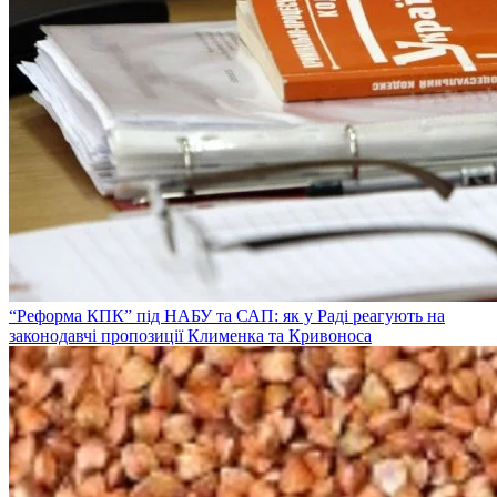
“Реформа КПК” під НАБУ та САП: як у Раді реагують на
законодавчі пропозиції Клименка та Кривоноса