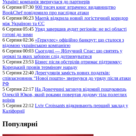
Україні: компанія звернулася до партнерів
6 Серпня 07:30
900 тисяч книг втрачено: видавництво
BookChef повідомило про наслідки атаки
6 Серпня 06:23
Maersk відкрила новий логістичний коридор
між Україною та ЄС
6 Серпня 05:45
Уряд завершив аудит регіонів: не всі області
готові до зими
6 Серпня 02:36
«Геркулес» офіційно банкрут: що сталося з
відомою українською компанією
6 Серпня 00:03
Сьогодні — Яблучний Спас: що святять у
церкві та яких заборон слід дотримуватися
5 Серпня 23:53
Бізнес після обстрілів отримає підтримку:
Корецький провів термінову нараду
5 Серпня 22:40
Дерегуляція замість нових податків:
співзасновник “Нової пошти» звернувся до уряду після атаки
РФ
5 Серпня 22:17
На Донеччині загинув відомий пошуковець
Олексій Юков, який роками повертав додому тіла полеглих
воїнів
5 Серпня 22:12
Lviv Croissants відкривають перший заклад у
Каліфорнії
Популярні