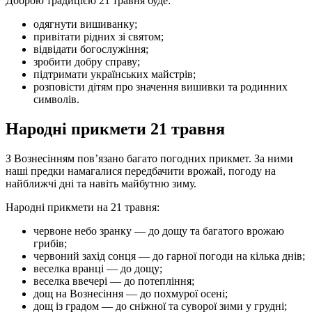
Доброю традицією 21 травня буде:
одягнути вишиванку;
привітати рідних зі святом;
відвідати богослужіння;
зробити добру справу;
підтримати українських майстрів;
розповісти дітям про значення вишивки та родинних
символів.
Народні прикмети 21 травня
З Вознесінням пов’язано багато погодних прикмет. За ними
наші предки намагалися передбачити врожай, погоду на
найближчі дні та навіть майбутню зиму.
Народні прикмети на 21 травня:
червоне небо зранку — до дощу та багатого врожаю
грибів;
червоний захід сонця — до гарної погоди на кілька днів;
веселка вранці — до дощу;
веселка ввечері — до потепління;
дощ на Вознесіння — до похмурої осені;
дощ із градом — до сніжної та суворої зими у грудні;