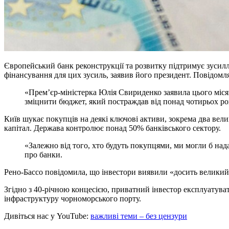
Європейський банк реконструкції та розвитку підтримує зусилл
фінансування для цих зусиль, заявив його президент. Повідомл
«Прем’єр-міністерка Юлія Свириденко заявила цього місяця
зміцнити бюджет, який постраждав від понад чотирьох рок
Київ шукає покупців на деякі ключові активи, зокрема два вели
капітал. Держава контролює понад 50% банківського сектору.
«Залежно від того, хто будуть покупцями, ми могли б над
про банки.
Рено-Бассо повідомила, що інвестори виявили «досить великий 
Згідно з 40-річною концесією, приватний інвестор експлуатуват
інфраструктуру чорноморського порту.
Дивіться нас у YouTube:
важливі теми – без цензури