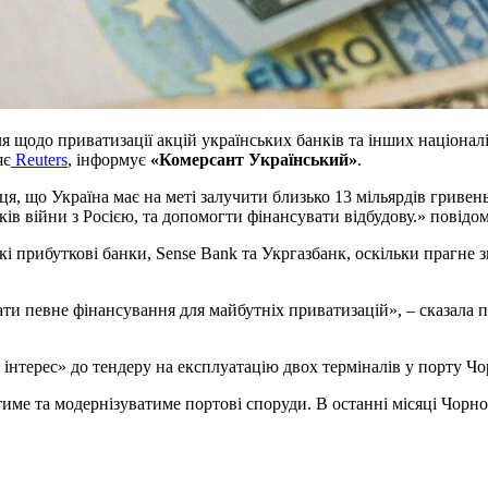
я щодо приватизації акцій українських банків та інших націонал
яє
Reuters
, інформує
«Комерсант Український»
.
, що Україна має на меті залучити близько 13 мільярдів гривень 
ів війни з Росією, та допомогти фінансувати відбудову.» повідом
кі прибуткові банки, Sense Bank та Укргазбанк, оскільки прагне
ати певне фінансування для майбутніх приватизацій», – сказала
інтерес» до тендеру на експлуатацію двох терміналів у порту Чо
име та модернізуватиме портові споруди. В останні місяці Чорном