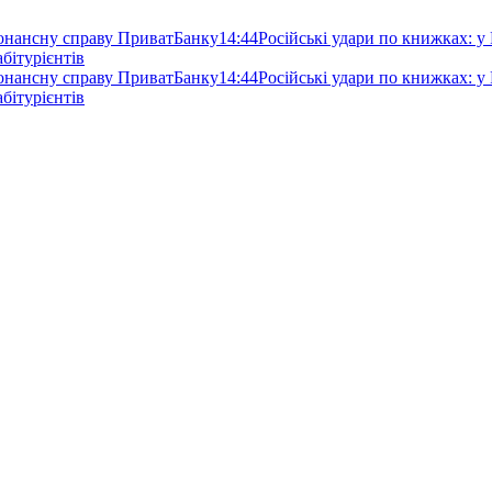
зонансну справу ПриватБанку
14:44
Російські удари по книжках: у
абітурієнтів
зонансну справу ПриватБанку
14:44
Російські удари по книжках: у
абітурієнтів