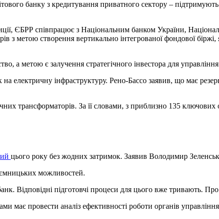
тового банку з кредитування приватного сектору – підтримують у
иції, ЄБРР співпрацює з Національним банком України, Націонал
ів з метою створення вертикально інтегрованої фондової біржі,
ство, а метою є залучення стратегічного інвестора для управлін
к на електричну інфраструктуру. Рено-Бассо заявив, що має резе
их трансформаторів. За її словами, з приблизно 135 ключових об’
ний
цього року без жодних затримок. Заявив Володимир Зеленсь
риємницьких можливостей.
анк. Відповідні підготовчі процеси для цього вже тривають. Про
ами має провести аналіз ефективності роботи органів управлінн