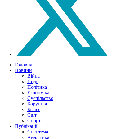
Головна
Новини
Війна
Події
Політика
Економіка
Суспільство
Корупція
Бізнес
Світ
Спорт
Публікації
Спецтема
Аналітика