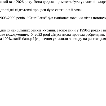
ий вже 2026 року. Вона додала, що мають бути ухвалені і кадро
овідні підготовчі процеси було сказано в її заяві.
2008-2009 років. “Сенс Банк” був націоналізований після повном
ин із найбільших банків України, заснований у 1990-х роках і в
им походженням. У 2022 році фінустанова провела ребрендинг, з
а 100% акцій банку. Це рішення ухвалили з огляду на ризики для ф