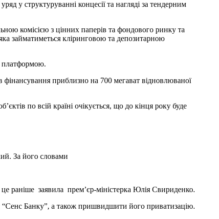
ряд у структуруванні концесії та нагляді за тендерним
ьною комісією з цінних паперів та фондового ринку та
 яка займатиметься кліринговою та депозитарною
ня платформою.
рв фінансування приблизно на 700 мегават відновлюваної
єктів по всій країні очікується, що до кінця року буде
кий. За його словами
 це раніше
заявила прем’єр-міністерка Юлія Свириденко.
я “Сенс Банку”, а також пришвидшити його приватизацію.