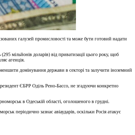
ізованих галузей промисловості та може бути готовий надати
(295 мільйонів доларів) від приватизації цього року, щоб
ляє агенція.
 зменшити домінування держави в секторі та залучити іноземний
 президент ЄБРР Оділь Рено-Бассо, не згадуючи конкретно
рноморськ в Одеській області, оголошеного в грудні.
орськ періодично зазнає авіаударів, оскільки Росія атакує