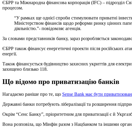
ЄБРР та Міжнародна фінансова корпорація (IFC) – підрозділ Сві
процесом.
“У рамках ще однієї спроби стимулювати приватні інвест
Міністерством фінансів щодо реформи ринку цінних папер
діяльністю.”- повідомляє агенція.
За словами представників банку, зараз розробляється законодав
ЄБРР також фінансує енергетичні проекти після російських ата
енергії.
Також фінансується будівництво захисних укриттів для електричн
захищено близько 118.
Що відомо про приватизацію банків
Нагадаємо раніше про те, що
Sense Bank має бути приватизова
Державні банки потребують лібералізації та розширення підп
Окрім “Сенс Банку”, пріоритетним для приватизації є й Укргазб
Вона розповіла, що Мінфін разом з Нацбанком та іншими орган