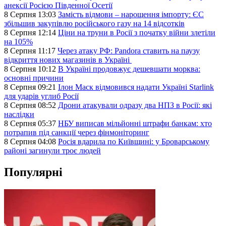
анексії Росією Південної Осетії
8 Серпня 13:03
Замість відмови – нарощення імпорту: ЄС
збільшив закупівлю російського газу на 14 відсотків
8 Серпня 12:14
Ціни на труни в Росії з початку війни злетіли
на 105%
8 Серпня 11:17
Через атаку РФ: Pandora ставить на паузу
відкриття нових магазинів в Україні
8 Серпня 10:12
В Україні продовжує дешевшати морква:
основні причини
8 Серпня 09:21
Ілон Маск відмовився надати Україні Starlink
для ударів углиб Росії
8 Серпня 08:52
Дрони атакували одразу два НПЗ в Росії: які
наслідки
8 Серпня 05:37
НБУ виписав мільйонні штрафи банкам: хто
потрапив під санкції через фінмоніторинг
8 Серпня 04:08
Росія вдарила по Київщині: у Броварському
районі загинули троє людей
Популярні