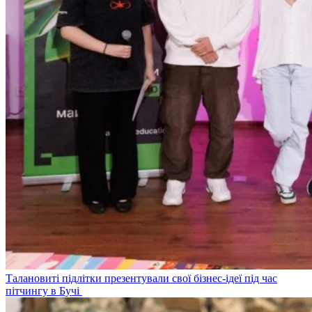
Талановиті підлітки презентували свої бізнес-ідеї під час
пітчингу в Бучі