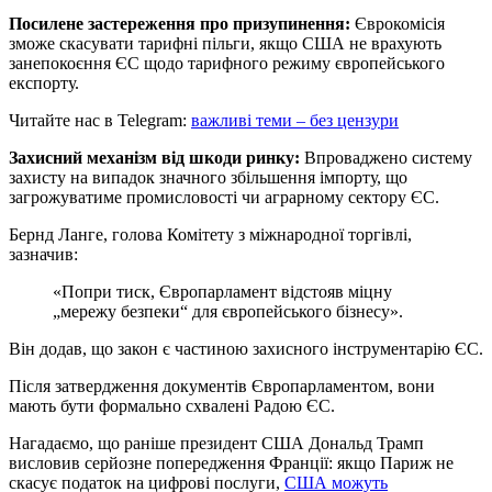
Посилене застереження про призупинення:
Єврокомісія
зможе скасувати тарифні пільги, якщо США не врахують
занепокоєння ЄС щодо тарифного режиму європейського
експорту.
Читайте нас в Telegram:
важливі теми – без цензури
Захисний механізм від шкоди ринку:
Впроваджено систему
захисту на випадок значного збільшення імпорту, що
загрожуватиме промисловості чи аграрному сектору ЄС.
Бернд Ланге, голова Комітету з міжнародної торгівлі,
зазначив:
«Попри тиск, Європарламент відстояв міцну
„мережу безпеки“ для європейського бізнесу».
Він додав, що закон є частиною захисного інструментарію ЄС.
Після затвердження документів Європарламентом, вони
мають бути формально схвалені Радою ЄС.
Нагадаємо, що раніше президент США Дональд Трамп
висловив серйозне попередження Франції: якщо Париж не
скасує податок на цифрові послуги,
США можуть