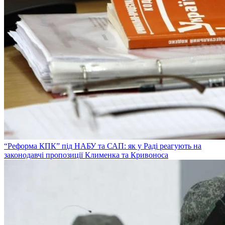
“Реформа КПК” під НАБУ та САП: як у Раді реагують на
законодавчі пропозиції Клименка та Кривоноса