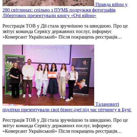
Правда війни у
280 світлинах: спільно з ПУМБ подружжя фотографів
Лібертових презентували книгу «Очі війни»
Реєстрація ТОВ у Дії стала зручнішою та швидшою. Про це
звітує команда Сервісу державних послуг, інформує
«Комерсант Український» Після покращень реєстрація…
Талановиті
підлітки презентували свої бізнес-ідеї під час пітчингу в Бучі
Реєстрація ТОВ у Дії стала зручнішою та швидшою. Про це
звітує команда Сервісу державних послуг, інформує
«Комерсант Український» Після покращень реєстрація…