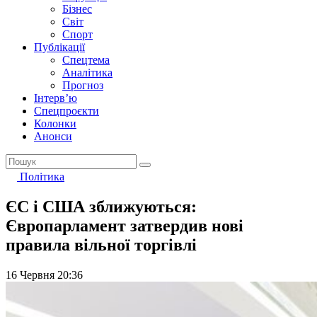
Бізнес
Світ
Спорт
Публікації
Спецтема
Аналітика
Прогноз
Інтерв’ю
Спецпроєкти
Колонки
Анонси
Політика
ЄС і США зближуються:
Європарламент затвердив нові
правила вільної торгівлі
16 Червня 20:36