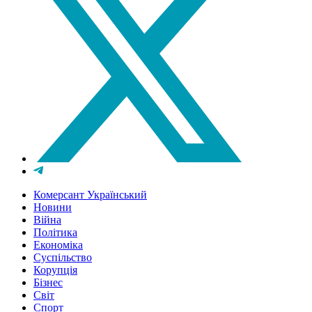
Комерсант Український
Новини
Війна
Політика
Економіка
Суспільство
Корупція
Бізнес
Світ
Спорт