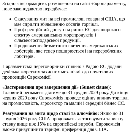
Згідно з інформацією, розміщеною на сайті Європарламенту,
нове законодавство передбачає:
Скасування мит на всі промислові товари зі США, що
має сприяти збільшенню обсягів торгівлі.
Преференційний доступ на ринок ЄС для широкого
спектру американських морепродуктів і
сільськогосподарської продукції.
Продовження безмитного ввезення американських
лобстерів, яке тепер поширюється і на перероблених
лобстерів.
Парламентські переговорники спільно з Радою ЄС додали
декілька жорстких захисних механізмів до початкових
пропозицій Єврокомісії.
«Застереження про завершення дії» (Sunset clause):
Головний регламент діятиме до 31 грудня 2029 року. До кінця
червня 2029 року Єврокомісія проведе оцінку впливу торгівлі
на промисловість, агросектор та малий і середній бізнес ЄС.
Реагування на мита щодо сталі та алюмінію:
Якщо до 31
грудня 2026 року США продовжать застосовувати тарифну
ставку вище ніж 15% на європейські вироби, Єврокомісія
зможе призупинити тарифні преференції для США.