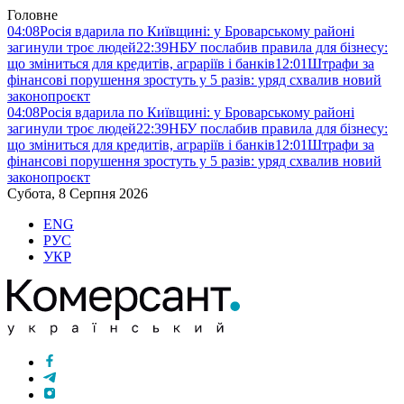
Головне
04:08
Росія вдарила по Київщині: у Броварському районі
загинули троє людей
22:39
НБУ послабив правила для бізнесу:
що зміниться для кредитів, аграріїв і банків
12:01
Штрафи за
фінансові порушення зростуть у 5 разів: уряд схвалив новий
законопроєкт
04:08
Росія вдарила по Київщині: у Броварському районі
загинули троє людей
22:39
НБУ послабив правила для бізнесу:
що зміниться для кредитів, аграріїв і банків
12:01
Штрафи за
фінансові порушення зростуть у 5 разів: уряд схвалив новий
законопроєкт
Субота, 8 Серпня 2026
ENG
РУС
УКР