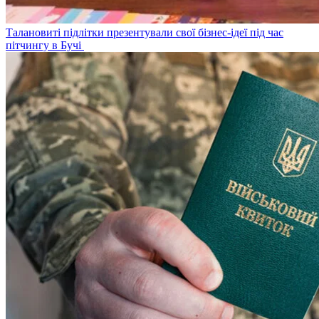
Талановиті підлітки презентували свої бізнес-ідеї під час
пітчингу в Бучі