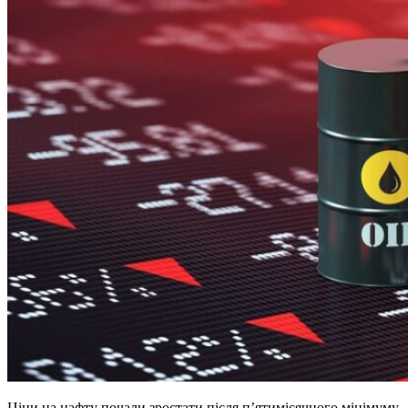
Ціни на нафту почали зростати після п’ятимісячного мінімуму,