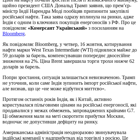
щойно президент США Дональд Трамп заявив, що прем’єр-
міністр Індії Нарендра Моді пообіцяв припинити закупівлі
російської нафти. Така заява одразу вплинула на ринки, адже
Індія є одним із ключових покупців енергоносіїв з РФ. Про це
повідомляє
«Комерсант Український»
з посиланням на
Bloomberg
.
Як повідомляє Bloomberg, у четвер, 16 жовтня, котирування
нафти марки West Texas Intermediate (WTI) піднялися майже до
59 доларів за барель, компенсувавши попереднє двосесійне
зниження на 2%. Ціна Brent завершила торги трохи нижче 62
доларів за барель.
Попри зростання, ситуація залишається невизначеною. Трамп
не уточнив, коли саме Індія зупинить імпорт російської нафти,
але визнав, що це «не може відбутися миттєво».
Протягом останніх років Індія, як і Китай, активно
користувалася пільговими цінами на російські енергоносії, які
продавалися у межах обмежень, запроваджених країнами G7.
Ці обмеження мали на меті скоротити прибутки Москви,
водночас не допустивши дефіциту на ринку.
Американська адміністрація неодноразово звинувачувала
індійські компанії у надприбутках від торгівлі з росією. Це