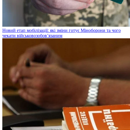
Новий етап мобілізації: які зміни готує Міноборони та чого
чекати військовозобов’язаним