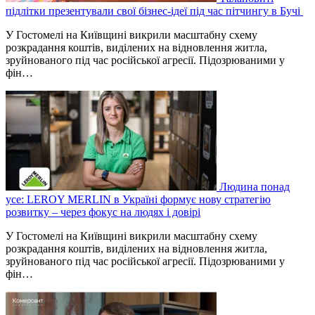
підлітки презентували свої бізнес-ідеї під час пітчингу в Бучі
У Гостомелі на Київщині викрили масштабну схему
розкрадання коштів, виділених на відновлення житла,
зруйнованого під час російської агресії. Підозрюваними у
фін…
Людина понад
усе: LEROY MERLIN в Україні формує нову стратегію
розвитку – через фокус на людях і довірі
У Гостомелі на Київщині викрили масштабну схему
розкрадання коштів, виділених на відновлення житла,
зруйнованого під час російської агресії. Підозрюваними у
фін…