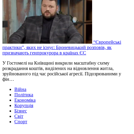
“Європейські
практики”, яких не існує: Броневицький розповів, як
призначають генпрокурора в країнах ЄС
У Гостомелі на Київщині викрили масштабну схему
розкрадання коштів, виділених на відновлення житла,
зруйнованого під час російської агресії. Підозрюваними у
фін…
Війна
Політика
Економіка
Корупція
Бізнес
Світ
Спорт