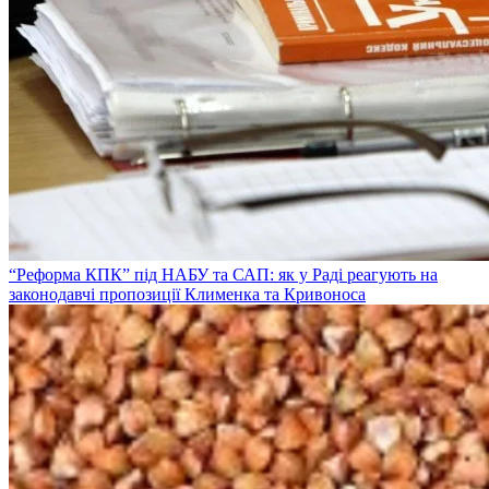
“Реформа КПК” під НАБУ та САП: як у Раді реагують на
законодавчі пропозиції Клименка та Кривоноса