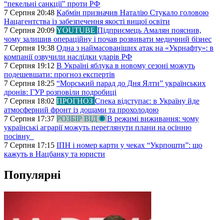
“пекельні санкції” проти РФ
7 Серпня 20:48
Кабмін призначив Наталію Стукало головою
Нацагентства із забезпечення якості вищої освіти
7 Серпня 20:09
YOUTUBE
Підприємець Амалян пояснив,
чому залишив операційну і почав розвивати медичний бізнес
7 Серпня 19:38
Одна з наймасованіших атак на «Укрнафту»: в
компанії озвучили наслідки ударів РФ
7 Серпня 19:12
В Україні яблука в новому сезоні можуть
подешевшати: прогноз експертів
7 Серпня 18:25
“Морський парад до Дня Ялти” українських
дронів: ГУР розповіли подробиці
7 Серпня 18:02
ПРОГНОЗ
Спека відступає: в Україну йде
атмосферний фронт із дощами та прохолодою
7 Серпня 17:37
РОЗБІР ВІД
В режимі виживання: чому
українські аграрії можуть переглянути плани на осінню
посівну
7 Серпня 17:15
ІПН і номер карти у чеках “Укрпошти”: що
кажуть в Нацбанку та юристи
Популярні