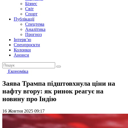
Бізнес
Світ
Спорт
Публікації
Спецтема
Аналітика
Прогноз
Інтерв’ю
Спецпроєкти
Колонки
Анонси
Економіка
Заява Трампа підштовхнула ціни на
нафту вгору: як ринок реагує на
новину про Індію
16 Жовтня 2025 09:17