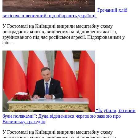
Гречаний хліб
витісняє пшеничний: що обирають українці
У Гостомелі на Київщині викрили масштабну схему
розкрадання коштів, виділених на відновлення житла,
зруйнованого під час російської агресії. Підозрюваними у
фін…
“Їх убили, бо вони
були поляками”: Дуда відзначився черговою заявою про
Волинську трагедію
У Гостомелі на Київщині викрили масштабну схему
розкрадання коштів, виділених на відновлення житла,