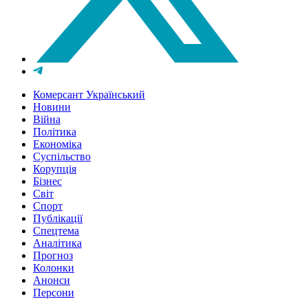
Комерсант Український
Новини
Війна
Політика
Економіка
Суспільство
Корупція
Бізнес
Світ
Спорт
Публікації
Спецтема
Аналітика
Прогноз
Колонки
Анонси
Персони