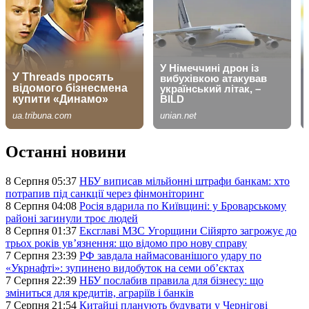
Останні новини
8 Серпня 05:37
НБУ виписав мільйонні штрафи банкам: хто
потрапив під санкції через фінмоніторинг
8 Серпня 04:08
Росія вдарила по Київщині: у Броварському
районі загинули троє людей
8 Серпня 01:37
Ексглаві МЗС Угорщини Сійярто загрожує до
трьох років ув’язнення: що відомо про нову справу
7 Серпня 23:39
РФ завдала наймасованішого удару по
«Укрнафті»: зупинено видобуток на семи об’єктах
7 Серпня 22:39
НБУ послабив правила для бізнесу: що
зміниться для кредитів, аграріїв і банків
7 Серпня 21:54
Китайці планують будувати у Чернігові