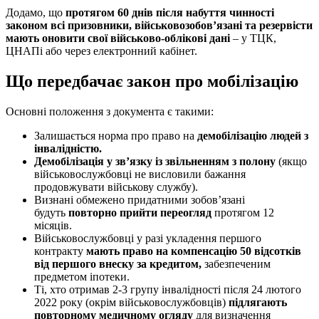
Додамо, що
протягом 60 днів після набуття чинності
законом всі призовники, військовозобов’язані та резервісти
мають оновити свої військово-облікові дані
– у ТЦК,
ЦНАПі або через електронний кабінет.
Що передбачає закон про мобілізацію
Основні положення з документа є такими:
Залишається норма про право на
демобілізацію людей з
інвалідністю.
Демобілізація у зв’язку із звільненням з полону
(якщо
військовослужбовці не висловили бажання
продовжувати військову службу).
Визнані обмежено придатними зобовʼязані
будуть
повторно прийти переогляд
протягом 12
місяців.
Військовослужбовці у разі укладення першого
контракту
мають право на компенсацію 50 відсотків
від першого внеску за кредитом,
забезпеченим
предметом іпотеки.
Ті, хто отримав 2-3 групу інвалідності після 24 лютого
2022 року (окрім військовослужбовців)
підлягають
повторному медичному огляду
для визначення