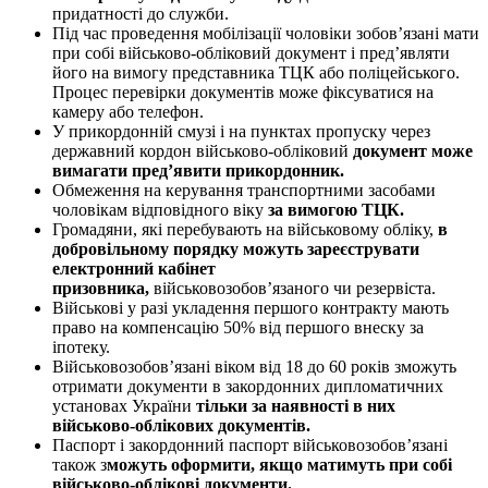
придатності до служби.
Під час проведення мобілізації чоловіки зобов’язані мати
при собі військово-обліковий документ і предʼявляти
його на вимогу представника ТЦК або поліцейського.
Процес перевірки документів може фіксуватися на
камеру або телефон.
У прикордонній смузі і на пунктах пропуску через
державний кордон військово-обліковий
документ може
вимагати предʼявити прикордонник.
Обмеження на керування транспортними засобами
чоловікам відповідного віку
за вимогою ТЦК.
Громадяни, які перебувають на військовому обліку,
в
добровільному порядку можуть зареєструвати
електронний кабінет
призовника,
військовозобов’язаного чи резервіста.
Військові у разі укладення першого контракту мають
право на компенсацію 50% від першого внеску за
іпотеку.
Військовозобов’язані віком від 18 до 60 років зможуть
отримати документи в закордонних дипломатичних
установах України
тільки за наявності в них
військово-облікових документів.
Паспорт і закордонний паспорт військовозобов’язані
також з
можуть оформити, якщо матимуть при собі
військово-облікові документи.