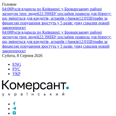
Головне
04:08
Росія вдарила по Київщині: у Броварському районі
загинули троє людей
22:39
НБУ послабив правила для бізнесу:
що зміниться для кредитів, аграріїв і банків
12:01
Штрафи за
фінансові порушення зростуть у 5 разів: уряд схвалив новий
законопроєкт
04:08
Росія вдарила по Київщині: у Броварському районі
загинули троє людей
22:39
НБУ послабив правила для бізнесу:
що зміниться для кредитів, аграріїв і банків
12:01
Штрафи за
фінансові порушення зростуть у 5 разів: уряд схвалив новий
законопроєкт
Субота, 8 Серпня 2026
ENG
РУС
УКР