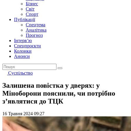
Бізнес
Світ
Спорт
Публікації
Спецтема
Аналітика
Прогноз
Інтерв’ю
Спецпроєкти
Колонки
Анонси
Суспільство
Залишена повістка у дверях: у
Міноборони пояснили, чи потрібно
з’являтися до ТЦК
16 Травня 2024 09:27