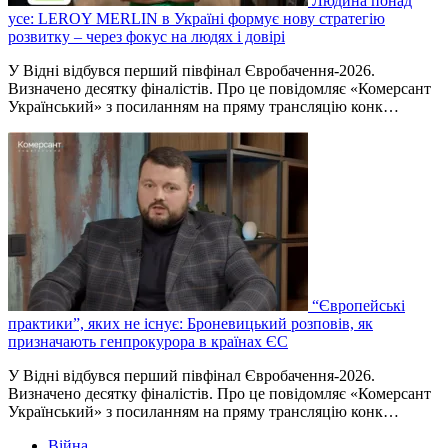
Людина понад
усе: LEROY MERLIN в Україні формує нову стратегію
розвитку – через фокус на людях і довірі
У Відні відбувся перший півфінал Євробачення-2026.
Визначено десятку фіналістів. Про це повідомляє «Комерсант
Український» з посиланням на пряму трансляцію конк…
“Європейські
практики”, яких не існує: Броневицький розповів, як
призначають генпрокурора в країнах ЄС
У Відні відбувся перший півфінал Євробачення-2026.
Визначено десятку фіналістів. Про це повідомляє «Комерсант
Український» з посиланням на пряму трансляцію конк…
Війна