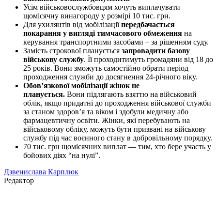
Усім військовослужбовцям хочуть виплачувати
щомісячну винагороду у розмірі 10 тис. грн.
Для ухилянтів від мобілізації
передбачається
покарання у вигляді тимчасового обмеження
на
керування транспортними засобами – за рішенням суду.
Замість строкової планується
запровадити базову
військову службу
. Її проходитимуть громадяни від 18 до
25 років. Вони зможуть самостійно обрати період
проходження служби до досягнення 24-річного віку.
Обовʼязкової мобілізації жінок не
планується.
Вони підлягають взяттю на військовий
облік, якщо придатні до проходження військової служби
за станом здоров’я та віком і здобули медичну або
фармацевтичну освіти. Жінки, які перебувають на
військовому обліку, можуть бути призвані на військову
службу під час воєнного стану в добровільному порядку.
70 тис. грн щомісячних виплат — тим, хто бере участь у
бойових діях “на нулі”.
Дзвенислава Карплюк
Редактор