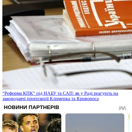
“Реформа КПК” під НАБУ та САП: як у Раді реагують на
законодавчі пропозиції Клименка та Кривоноса