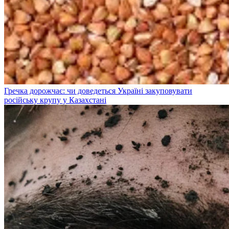
Гречка дорожчає: чи доведеться Україні закуповувати
російську крупу у Казахстані