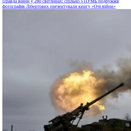
Правда війни у 280 світлинах: спільно з ПУМБ подружжя
фотографів Лібертових презентували книгу «Очі війни»