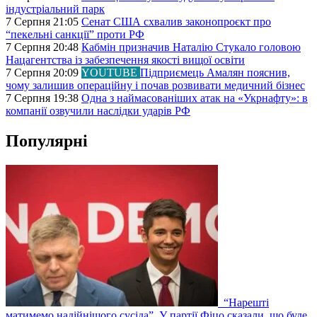
індустріальний парк
7 Серпня 21:05
Сенат США схвалив законопроєкт про
“пекельні санкції” проти РФ
7 Серпня 20:48
Кабмін призначив Наталію Стукало головою
Нацагентства із забезпечення якості вищої освіти
7 Серпня 20:09
YOUTUBE
Підприємець Амалян пояснив,
чому залишив операційну і почав розвивати медичний бізнес
7 Серпня 19:38
Одна з наймасованіших атак на «Укрнафту»: в
компанії озвучили наслідки ударів РФ
Популярні
“Нарешті
матимемо надійнішого сусіда”. У партії Фіцо сказали, що буде,