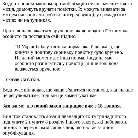
Згідно з новим законом про мобілізацію не визначено чіткого
місця, де можуть вручати повістки. Їх можуть видавати за
місцем навчання чи роботи, посеред вулиці, у громадських
місцях чи на зупинках.
Проте вона вважається врученою, якщо людина її отримала
особисто та поставила свій підпис.
“В Україні відсутня така норма, яка б вважала, що
кинута у поштову скриньку повістку було вручено.
На даний момент діє інша норма. Людина має
особисто розписатися у повістці і лише тоді вона
вважається врученою”,
– сказав Лазуткін.
Водночас він додав, що якщо з’явиться постанова, яка інакше
це регулюватиме, тоді він це коментуватиме.
Зазначимо, що
новий закон запрацює вже з 18 травня.
Виняток становлять абзаци дванадцятого та тринадцятого
підпункту 2 пункту 8 розділу I цього закону, які набирають
чинності через вісім місяців з дня, що настає за днем
опублікування.