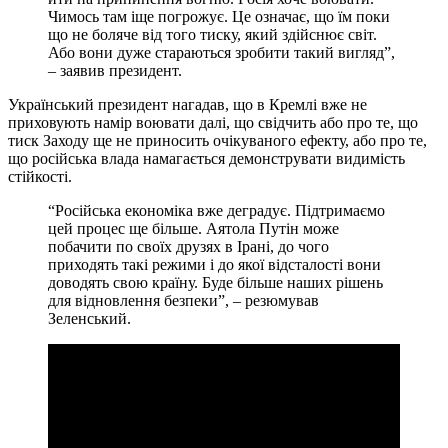
Чимось там іще погрожує. Це означає, що їм поки
що не боляче від того тиску, який здійснює світ.
Або вони дуже стараються зробити такий вигляд”,
– заявив президент.
Український президент нагадав, що в Кремлі вже не
приховують намір воювати далі, що свідчить або про те, що
тиск Заходу ще не приносить очікуваного ефекту, або про те,
що російська влада намагається демонструвати видимість
стійкості.
“Російська економіка вже деградує. Підтримаємо
цей процес ще більше. Аятола Путін може
побачити по своїх друзях в Ірані, до чого
приходять такі режими і до якої відсталості вони
доводять свою країну. Буде більше наших рішень
для відновлення безпеки”, – резюмував
Зеленський.