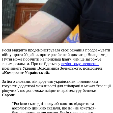
Росія відкрито продемонструвала своє бажання продовжувати
війну проти України, проте російський диктатор Володимир
Путін може побачити на прикладі Ірану, чим це загрожує
таким режимам. Про це йдеться у
вечірньому зверненні
президента України Володимира Зеленського, повідомляє
«Комерсант Український»
За його словами, він доручив українським чиновникам
готувати додаткові можливості для співпраці в межах “коаліції
рішучих”, що допоможе зміцнити архітектуру безпеки
Європи.
“Росіяни сьогодні знову абсолютно відкрито та
абсолютно цинічно сказали, що їм «не хочеться»
йти на припинення вогню. Росія хоче воювати.