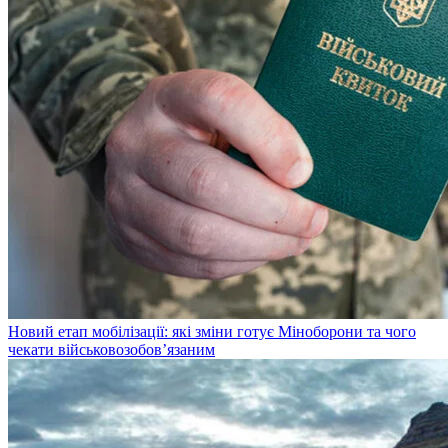
Новий етап мобілізації: які зміни готує Міноборони та чого
чекати військовозобов’язаним