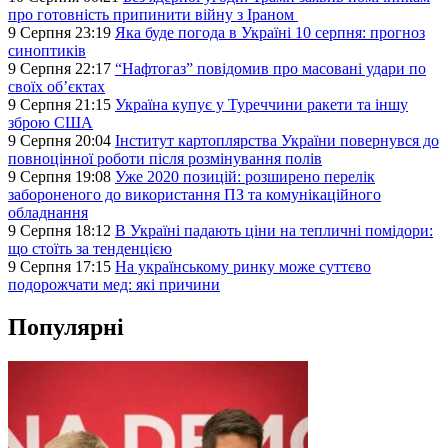
про готовність припинити війну з Іраном
9 Серпня 23:19
Яка буде погода в Україні 10 серпня: прогноз
синоптиків
9 Серпня 22:17
“Нафтогаз” повідомив про масовані удари по
своїх об’єктах
9 Серпня 21:15
Україна купує у Туреччини ракети та іншу
зброю США
9 Серпня 20:04
Інститут картоплярства України повернувся до
повноцінної роботи після розмінування полів
9 Серпня 19:08
Уже 2020 позицій: розширено перелік
забороненого до використання ПЗ та комунікаційного
обладнання
9 Серпня 18:12
В Україні падають ціни на тепличні помідори:
що стоїть за тенденцією
9 Серпня 17:15
На українському ринку може суттєво
подорожчати мед: які причини
Популярні