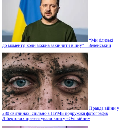
“Ми близькі
до моменту, коли можна закінчити війну” – Зеленський
Правда війни у
280 світлинах: спільно з ПУМБ подружжя фотографів
Лібертових презентували книгу «Очі війни»