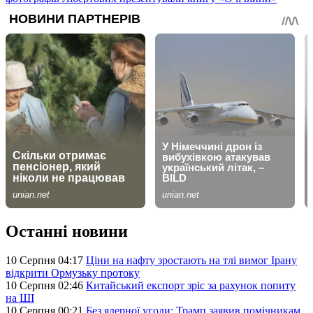
Останні новини
10 Серпня 04:17
Ціни на нафту зростають на тлі вимог Ірану
відкрити Ормузьку протоку
10 Серпня 02:46
Китайський експорт зріс за рахунок попиту
на ШІ
10 Серпня 00:21
Без ядерної угоди: Трамп заявив помічникам