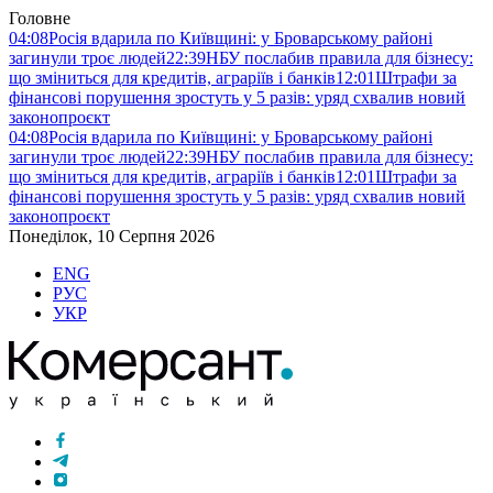
Головне
04:08
Росія вдарила по Київщині: у Броварському районі
загинули троє людей
22:39
НБУ послабив правила для бізнесу:
що зміниться для кредитів, аграріїв і банків
12:01
Штрафи за
фінансові порушення зростуть у 5 разів: уряд схвалив новий
законопроєкт
04:08
Росія вдарила по Київщині: у Броварському районі
загинули троє людей
22:39
НБУ послабив правила для бізнесу:
що зміниться для кредитів, аграріїв і банків
12:01
Штрафи за
фінансові порушення зростуть у 5 разів: уряд схвалив новий
законопроєкт
Понеділок, 10 Серпня 2026
ENG
РУС
УКР