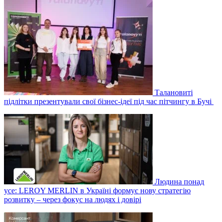
Талановиті
підлітки презентували свої бізнес-ідеї під час пітчингу в Бучі
Людина понад
усе: LEROY MERLIN в Україні формує нову стратегію
розвитку – через фокус на людях і довірі