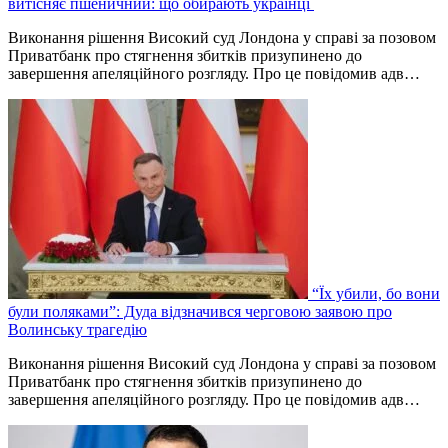
витісняє пшеничний: що обирають українці
Виконання рішення Високий суд Лондона у справі за позовом
Приватбанк про стягнення збитків призупинено до
завершення апеляційного розгляду. Про це повідомив адв…
“Їх убили, бо вони
були поляками”: Дуда відзначився черговою заявою про
Волинську трагедію
Виконання рішення Високий суд Лондона у справі за позовом
Приватбанк про стягнення збитків призупинено до
завершення апеляційного розгляду. Про це повідомив адв…