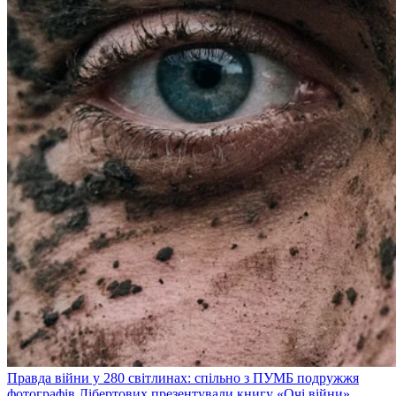
Правда війни у 280 світлинах: спільно з ПУМБ подружжя
фотографів Лібертових презентували книгу «Очі війни»