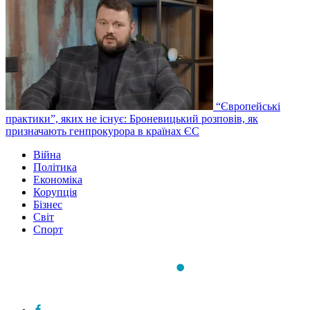
“Європейські
практики”, яких не існує: Броневицький розповів, як
призначають генпрокурора в країнах ЄС
Війна
Політика
Економіка
Корупція
Бізнес
Світ
Спорт