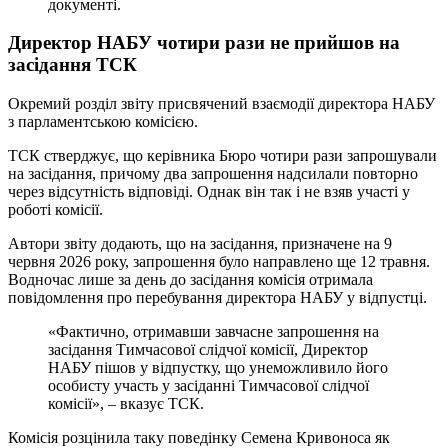
документі.
Директор НАБУ чотири рази не прийшов на
засідання ТСК
Окремий розділ звіту присвячений взаємодії директора НАБУ
з парламентською комісією.
ТСК стверджує, що керівника Бюро чотири рази запрошували
на засідання, причому два запрошення надсилали повторно
через відсутність відповіді. Однак він так і не взяв участі у
роботі комісії.
Автори звіту додають, що на засідання, призначене на 9
червня 2026 року, запрошення було направлено ще 12 травня.
Водночас лише за день до засідання комісія отримала
повідомлення про перебування директора НАБУ у відпустці.
«Фактично, отримавши завчасне запрошення на
засідання Тимчасової слідчої комісії, Директор
НАБУ пішов у відпустку, що унеможливило його
особисту участь у засіданні Тимчасової слідчої
комісії», – вказує ТСК.
Комісія розцінила таку поведінку Семена Кривоноса як