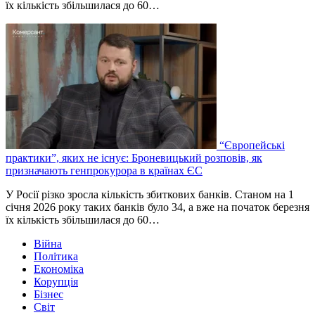
їх кількість збільшилася до 60…
“Європейські
практики”, яких не існує: Броневицький розповів, як
призначають генпрокурора в країнах ЄС
У Росії різко зросла кількість збиткових банків. Станом на 1
січня 2026 року таких банків було 34, а вже на початок березня
їх кількість збільшилася до 60…
Війна
Політика
Економіка
Корупція
Бізнес
Світ