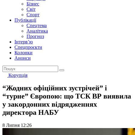
Бізнес
Світ
Спорт
Публікації
Спецтема
Аналітика
Прогноз
Інтерв’ю
Спецпроєкти
Колонки
Анонси
Корупція
“Жодних офіційних зустрічей” і
“турне” Європою: що ТСК ВР виявила
у закордонних відрядженнях
директора НАБУ
8 Липня 12:26