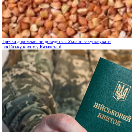
Гречка дорожчає: чи доведеться Україні закуповувати
російську крупу у Казахстані