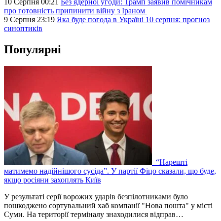
10 Серпня 00:21
Без ядерної угоди: Трамп заявив помічникам
про готовність припинити війну з Іраном
9 Серпня 23:19
Яка буде погода в Україні 10 серпня: прогноз
синоптиків
Популярні
“Нарешті
матимемо надійнішого сусіда”. У партії Фіцо сказали, що буде,
якщо росіяни захоплять Київ
У результаті серії ворожих ударів безпілотниками було
пошкоджено сортувальний хаб компанії "Нова пошта" у місті
Суми. На території терміналу знаходилися відправ…