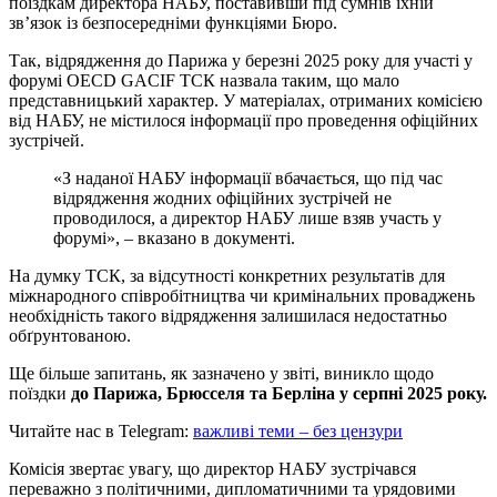
поїздкам директора НАБУ, поставивши під сумнів їхній
зв’язок із безпосередніми функціями Бюро.
Так, відрядження до Парижа у березні 2025 року для участі у
форумі OECD GACIF ТСК назвала таким, що мало
представницький характер. У матеріалах, отриманих комісією
від НАБУ, не містилося інформації про проведення офіційних
зустрічей.
«З наданої НАБУ інформації вбачається, що під час
відрядження жодних офіційних зустрічей не
проводилося, а директор НАБУ лише взяв участь у
форумі», – вказано в документі.
На думку ТСК, за відсутності конкретних результатів для
міжнародного співробітництва чи кримінальних проваджень
необхідність такого відрядження залишилася недостатньо
обґрунтованою.
Ще більше запитань, як зазначено у звіті, виникло щодо
поїздки
до Парижа, Брюсселя та Берліна у серпні 2025 року.
Читайте нас в Telegram:
важливі теми – без цензури
Комісія звертає увагу, що директор НАБУ зустрічався
переважно з політичними, дипломатичними та урядовими