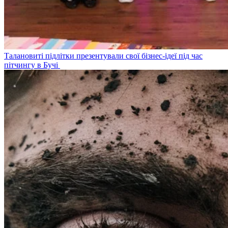
Талановиті підлітки презентували свої бізнес-ідеї під час
пітчингу в Бучі