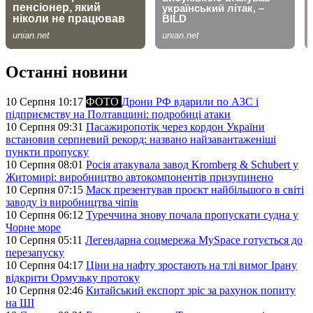
Останні новини
10 Серпня 10:17
ФОТО
Дрони РФ вдарили по АЗС і
підприємству на Полтавщині: подробиці атаки
10 Серпня 09:31
Пасажиропотік через кордон України
встановив серпневий рекорд: названо найзавантаженіші
пункти пропуску
10 Серпня 08:01
Росія атакувала завод Kromberg & Schubert у
Житомирі: виробництво автокомпонентів призупинено
10 Серпня 07:15
Маск презентував проєкт найбільшого в світі
заводу із виробництва чіпів
10 Серпня 06:12
Туреччина знову почала пропускати судна у
Чорне море
10 Серпня 05:11
Легендарна соцмережа MySpace готується до
перезапуску
10 Серпня 04:17
Ціни на нафту зростають на тлі вимог Ірану
відкрити Ормузьку протоку
10 Серпня 02:46
Китайський експорт зріс за рахунок попиту
на ШІ