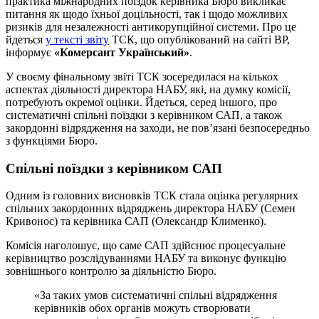
практика міжнародних поїздок керівника Бюро викликає
питання як щодо їхньої доцільності, так і щодо можливих
ризиків для незалежності антикорупційної системи. Про це
йдеться
у тексті звіту
ТСК, що опублікований на сайті ВР,
інформує
«Комерсант Український»
.
У своєму фінальному звіті ТСК зосередилася на кількох
аспектах діяльності директора НАБУ, які, на думку комісії,
потребують окремої оцінки. Йдеться, серед іншого, про
систематичні спільні поїздки з керівником САП, а також
закордонні відрядження на заходи, не пов’язані безпосередньо
з функціями Бюро.
Спільні поїздки з керівником САП
Одним із головних висновків ТСК стала оцінка регулярних
спільних закордонних відряджень директора НАБУ (Семен
Кривонос) та керівника САП (Олександр Клименко).
Комісія наголошує, що саме САП здійснює процесуальне
керівництво розслідуваннями НАБУ та виконує функцію
зовнішнього контролю за діяльністю Бюро.
«За таких умов систематичні спільні відрядження
керівників обох органів можуть створювати