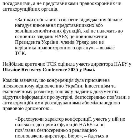
посадовцями, а не представниками правоохоронних чи
антикорупційних органів.
«За таких обставин зазначене відрядження більше
нагадує виконання представницьких або
зовнішньополітичних функцій, які не належать до
основних завдань НАБУ, це повноваження
Президента України, членів Уряду, але не
керівника правоохоронного органу», – вважає
ТСК.
Найбільш критично ТСК оцінила участь директора НАБУ у
Ukraine Recovery Conference 2025 у Римі.
Комісія зазначає, що конференція була присвячена
післявоєнному відновленню України, інвестиціям та
економічному розвитку, тоді як у наданих документах
відсутня інформація про зустрічі, безпосередньо пов’язані з
антикорупційними розслідуваннями або міжнародною
правовою допомогою.
«Враховуючи характер конференції, участь у ній не
належить до прямих функцій НАБУ та не
пов’язана безпосередньо з реалізацією
повноважень директора Бюро», – йдеться в