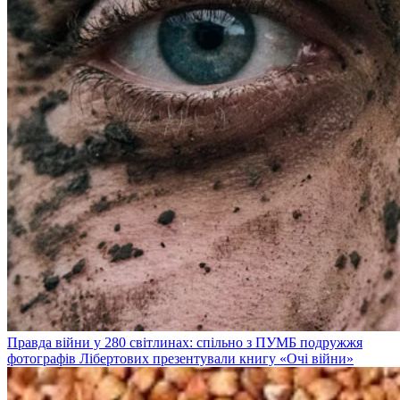
Правда війни у 280 світлинах: спільно з ПУМБ подружжя
фотографів Лібертових презентували книгу «Очі війни»