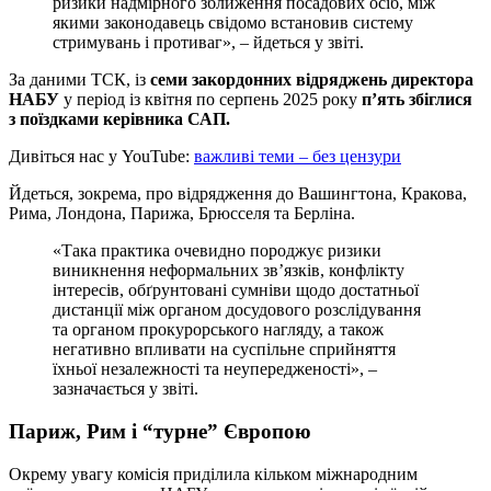
ризики надмірного зближення посадових осіб, між
якими законодавець свідомо встановив систему
стримувань і противаг», – йдеться у звіті.
За даними ТСК, із
семи закордонних відряджень директора
НАБУ
у період із квітня по серпень 2025 року
п’ять збіглися
з поїздками керівника САП.
Дивіться нас у YouTube:
важливі теми – без цензури
Йдеться, зокрема, про відрядження до Вашингтона, Кракова,
Рима, Лондона, Парижа, Брюсселя та Берліна.
«Така практика очевидно породжує ризики
виникнення неформальних зв’язків, конфлікту
інтересів, обґрунтовані сумніви щодо достатньої
дистанції між органом досудового розслідування
та органом прокурорського нагляду, а також
негативно впливати на суспільне сприйняття
їхньої незалежності та неупередженості», –
зазначається у звіті.
Париж, Рим і “турне” Європою
Окрему увагу комісія приділила кільком міжнародним