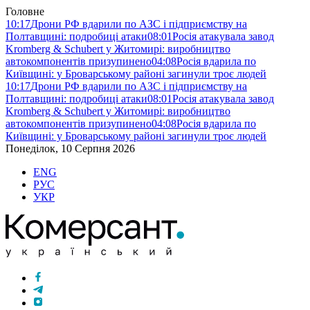
Головне
10:17
Дрони РФ вдарили по АЗС і підприємству на
Полтавщині: подробиці атаки
08:01
Росія атакувала завод
Kromberg & Schubert у Житомирі: виробництво
автокомпонентів призупинено
04:08
Росія вдарила по
Київщині: у Броварському районі загинули троє людей
10:17
Дрони РФ вдарили по АЗС і підприємству на
Полтавщині: подробиці атаки
08:01
Росія атакувала завод
Kromberg & Schubert у Житомирі: виробництво
автокомпонентів призупинено
04:08
Росія вдарила по
Київщині: у Броварському районі загинули троє людей
Понеділок, 10 Серпня 2026
ENG
РУС
УКР