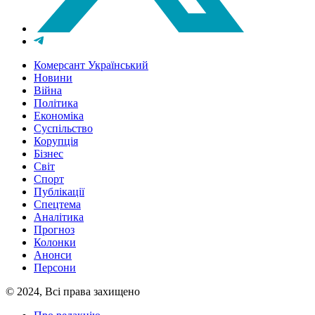
Комерсант Український
Новини
Війна
Політика
Економіка
Суспільство
Корупція
Бізнес
Світ
Спорт
Публікації
Спецтема
Аналітика
Прогноз
Колонки
Анонси
Персони
© 2024, Всі права захищено