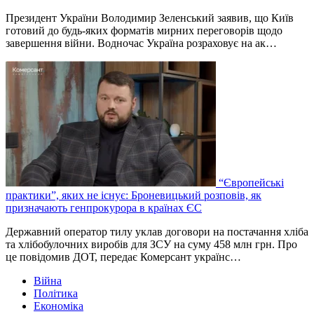
Президент України Володимир Зеленський заявив, що Київ
готовий до будь-яких форматів мирних переговорів щодо
завершення війни. Водночас Україна розраховує на ак…
“Європейські
практики”, яких не існує: Броневицький розповів, як
призначають генпрокурора в країнах ЄС
Державний оператор тилу уклав договори на постачання хліба
та хлібобулочних виробів для ЗСУ на суму 458 млн грн. Про
це повідомив ДОТ, передає Комерсант українс…
Війна
Політика
Економіка