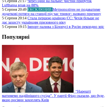
5 Серпня 21:17
Через ціни на пальне: чистий прибуток
Lufthansa впав на 88%
5 Серпня 20:49
ЕКСКЛЮЗИВ
Метрополітен не подаватиме
додаткові потяги на станції під час тривог: названо причину
5 Серпня 20:14
Стала першою країною ЄС: Чехія більше не
дає захисту українцям призовного віку
5 Серпня 19:15
Імпорт палива з Білорусі в Росію рекордно зріс
Популярні
“Нарешті
матимемо надійнішого сусіда”. У партії Фіцо сказали, що буде,
якщо росіяни захоплять Київ