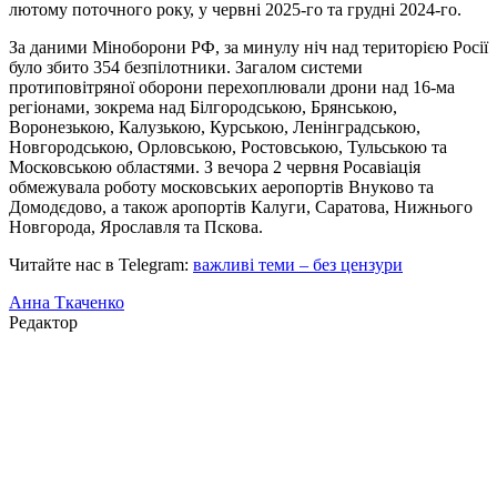
лютому поточного року, у червні 2025-го та грудні 2024-го.
За даними Міноборони РФ, за минулу ніч над територією Росії
було збито 354 безпілотники. Загалом системи
протиповітряної оборони перехоплювали дрони над 16-ма
регіонами, зокрема над Білгородською, Брянською,
Воронезькою, Калузькою, Курською, Ленінградською,
Новгородською, Орловською, Ростовською, Тульською та
Московською областями. З вечора 2 червня Росавіація
обмежувала роботу московських аеропортів Внуково та
Домодєдово, а також аропортів Калуги, Саратова, Нижнього
Новгорода, Ярославля та Пскова.
Читайте нас в Telegram:
важливі теми – без цензури
Анна Ткаченко
Редактор