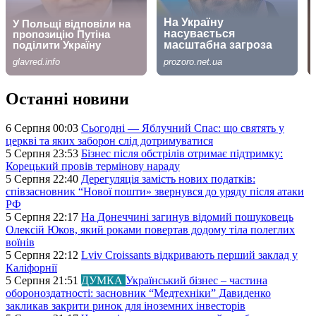
Останні новини
6 Серпня 00:03
Сьогодні — Яблучний Спас: що святять у
церкві та яких заборон слід дотримуватися
5 Серпня 23:53
Бізнес після обстрілів отримає підтримку:
Корецький провів термінову нараду
5 Серпня 22:40
Дерегуляція замість нових податків:
співзасновник “Нової пошти» звернувся до уряду після атаки
РФ
5 Серпня 22:17
На Донеччині загинув відомий пошуковець
Олексій Юков, який роками повертав додому тіла полеглих
воїнів
5 Серпня 22:12
Lviv Croissants відкривають перший заклад у
Каліфорнії
5 Серпня 21:51
ДУМКА
Український бізнес – частина
обороноздатності: засновник “Медтехніки” Давиденко
закликав закрити ринок для іноземних інвесторів