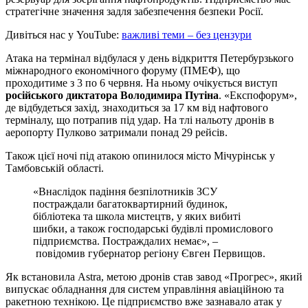
стратегічне значення задля забезпечення безпеки Росії.
Дивіться нас у YouTube:
важливі теми – без цензури
Атака на термінал відбулася у день відкриття Петербурзького
міжнародного економічного форуму (ПМЕФ), що
проходитиме з 3 по 6 червня. На ньому очікується виступ
російського диктатора Володимира Путіна
. «Експофорум»,
де відбудеться захід, знаходиться за 17 км від нафтового
терміналу, що потрапив під удар. На тлі нальоту дронів в
аеропорту Пулково затримали понад 29 рейсів.
Також цієї ночі під атакою опинилося місто Мічурінськ у
Тамбовській області.
«Внаслідок падіння безпілотників ЗСУ
постраждали багатоквартирний будинок,
бібліотека та школа мистецтв, у яких вибиті
шибки, а також господарські будівлі промислового
підприємства. Постраждалих немає», –
повідомив губернатор регіону Євген Первищов.
Як встановила Astra, метою дронів став завод «Прогрес», який
випускає обладнання для систем управління авіаційною та
ракетною технікою. Це підприємство вже зазнавало атак у