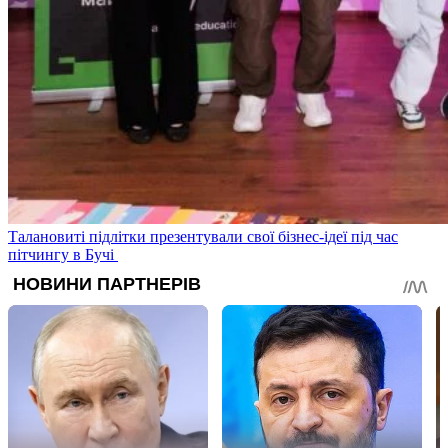
Талановиті підлітки презентували свої бізнес-ідеї під час
пітчингу в Бучі