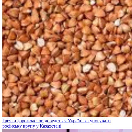
Гречка дорожчає: чи доведеться Україні закуповувати
російську крупу у Казахстані