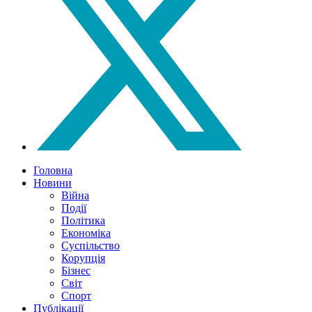
Головна
Новини
Війна
Події
Політика
Економіка
Суспільство
Корупція
Бізнес
Світ
Спорт
Публікації