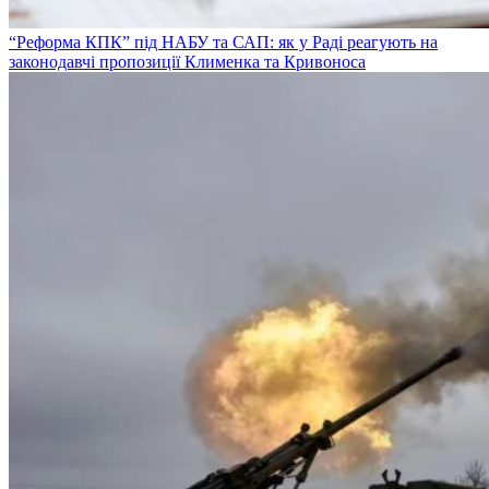
“Реформа КПК” під НАБУ та САП: як у Раді реагують на
законодавчі пропозиції Клименка та Кривоноса