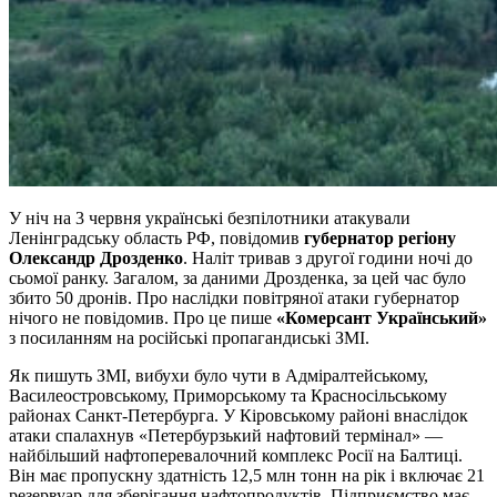
У ніч на 3 червня українські безпілотники атакували
Ленінградську область РФ, повідомив
губернатор регіону
Олександр Дрозденко
. Наліт тривав з другої години ночі до
сьомої ранку. Загалом, за даними Дрозденка, за цей час було
збито 50 дронів. Про наслідки повітряної атаки губернатор
нічого не повідомив. Про це пише
«Комерсант Український»
з посиланням на російські пропагандиські ЗМІ.
Як пишуть ЗМІ, вибухи було чути в Адміралтейському,
Василеостровському, Приморському та Красносільському
районах Санкт-Петербурга. У Кіровському районі внаслідок
атаки спалахнув «Петербурзький нафтовий термінал» —
найбільший нафтоперевалочний комплекс Росії на Балтиці.
Він має пропускну здатність 12,5 млн тонн на рік і включає 21
резервуар для зберігання нафтопродуктів. Підприємство має