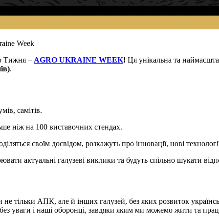
raine Week
о Тижня –
AGRO UKRAINE WEEK
!
Ця унікальна та наймасшта
їв)
.
ів, самітів.
ше ніж на 100 виставочних стендах.
оділяться своїм досвідом, розкажуть про інновації, нові технологі
ювати актуальні галузеві виклики та будуть спільно шукати відпо
не тільки АПК, але й інших галузей, без яких розвиток українс
я без уваги і наші оборонці, завдяки яким ми можемо жити та пр