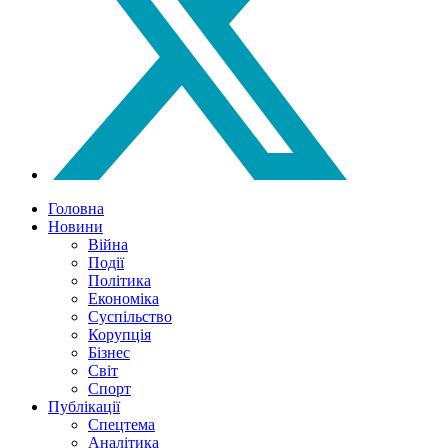
Головна
Новини
Війна
Події
Політика
Економіка
Суспільство
Корупція
Бізнес
Світ
Спорт
Публікації
Спецтема
Аналітика