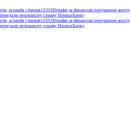
ів, аграріїв і банків
12:01
Штрафи за фінансові порушення зростут
 передали резонансну справу ПриватБанку
ів, аграріїв і банків
12:01
Штрафи за фінансові порушення зростут
 передали резонансну справу ПриватБанку