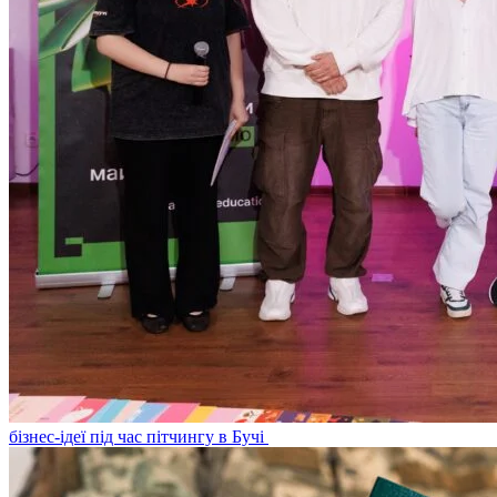
бізнес-ідеї під час пітчингу в Бучі