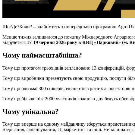
Що?Де?Коли? – знайомтесь з попередньою програмою Agro Uk
Менше тижня залишилося до початку Міжнародного Аграрног
відбудеться
17-19 червня 2026 року в КВЦ «Парковий» (м. Ки
Чому наймасштабніша?
Тому що протягом трьох днів заплановано 13 конференцій, форум
Тому що виробники презентують свою продукцію, послуги біль
Тому що близько 300 спікерів, експертів з різних агросекторів п
Тому що більше ніж 2000 учасників кожного дня будуть обговор
Чому унікальна?
Тому що вперше на одному майданчику зберуться представники 
зберігання, фінансування, IT, маркетинг та інші. Не залишатьс