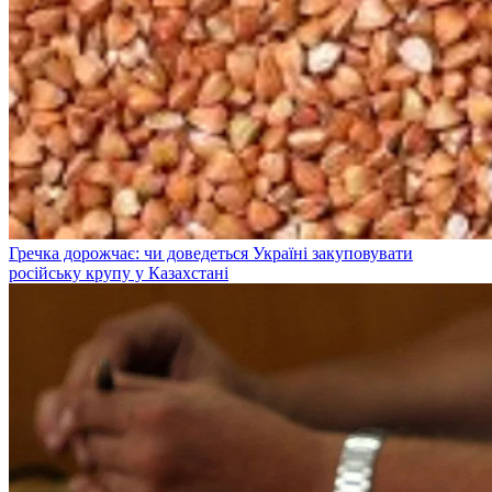
Гречка дорожчає: чи доведеться Україні закуповувати
російську крупу у Казахстані