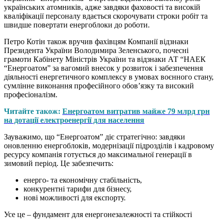
українських атомників, адже завдяки фаховості та високій
кваліфікації персоналу вдається скорочувати строки робіт та
швидше повертати енергоблоки до роботи.
Петро Котін також вручив фахівцям Компанії відзнаки
Президента України Володимира Зеленського, почесні
грамоти Кабінету Міністрів України та відзнаки АТ “НАЕК
“Енергоатом” за вагомий внесок у розвиток і забезпечення
діяльності енергетичного комплексу в умовах воєнного стану,
сумлінне виконання професійного обов’язку та високий
професіоналізм.
Читайте також:
Енергоатом витратив майже 79 млрд грн
на дотації електроенергії для населення
Зауважимо, що “Енергоатом” діє стратегічно: завдяки
оновленню енергоблоків, модернізації підрозділів і кадровому
ресурсу компанія готується до максимальної генерації в
зимовий період. Це забезпечить:
енерго- та економічну стабільність,
конкурентні тарифи для бізнесу,
нові можливості для експорту.
Усе це – фундамент для енергонезалежності та стійкості