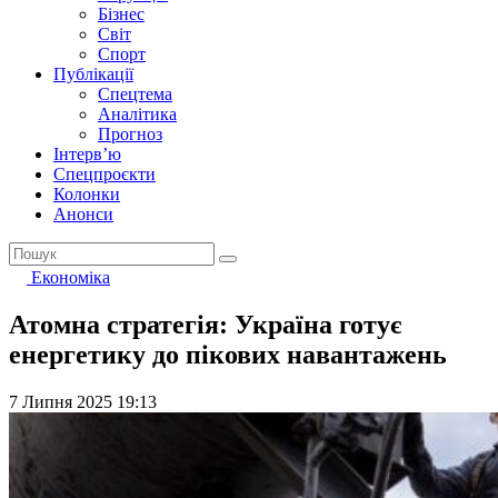
Бізнес
Світ
Спорт
Публікації
Спецтема
Аналітика
Прогноз
Інтерв’ю
Спецпроєкти
Колонки
Анонси
Економіка
Атомна стратегія: Україна готує
енергетику до пікових навантажень
7 Липня 2025 19:13