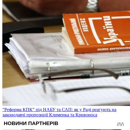
“Реформа КПК” під НАБУ та САП: як у Раді реагують на
законодавчі пропозиції Клименка та Кривоноса