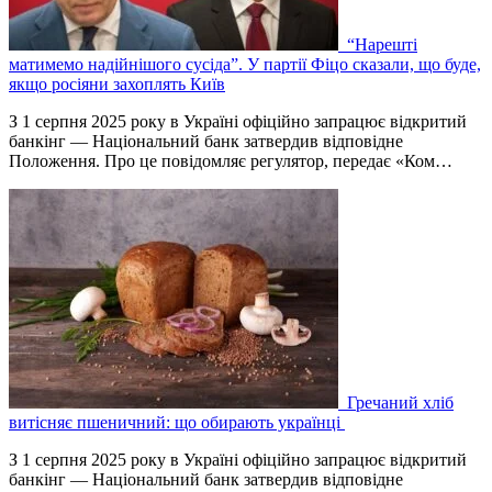
“Нарешті
матимемо надійнішого сусіда”. У партії Фіцо сказали, що буде,
якщо росіяни захоплять Київ
З 1 серпня 2025 року в Україні офіційно запрацює відкритий
банкінг — Національний банк затвердив відповідне
Положення. Про це повідомляє регулятор, передає «Ком…
Гречаний хліб
витісняє пшеничний: що обирають українці
З 1 серпня 2025 року в Україні офіційно запрацює відкритий
банкінг — Національний банк затвердив відповідне