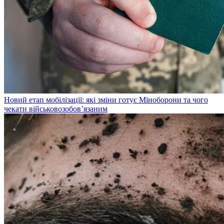
Новий етап мобілізації: які зміни готує Міноборони та чого
чекати військовозобов’язаним