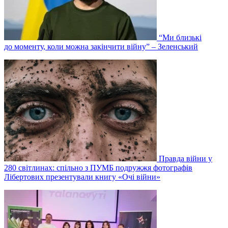
“Ми близькі
до моменту, коли можна закінчити війну” – Зеленський
Правда війни у
280 світлинах: спільно з ПУМБ подружжя фотографів
Лібертових презентували книгу «Очі війни»