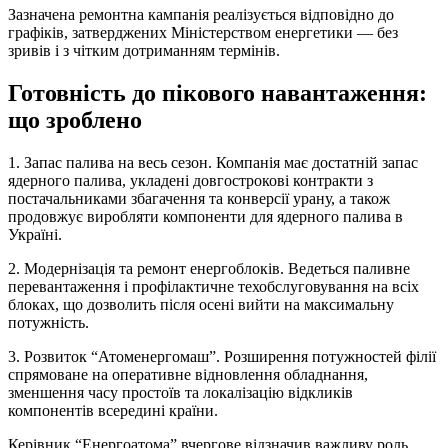
Зазначена ремонтна кампанія реалізується відповідно до
графіків, затверджених Міністерством енергетики — без
зривів і з чітким дотриманням термінів.
Готовність до пікового навантаження:
що зроблено
1. Запас палива на весь сезон. Компанія має достатній запас
ядерного палива, укладені довгострокові контракти з
постачальниками збагачення та конверсії урану, а також
продовжує виробляти компоненти для ядерного палива в
Україні.
2. Модернізація та ремонт енергоблоків. Ведеться паливне
перевантаження і профілактичне техобслуговування на всіх
блоках, що дозволить після осені вийти на максимальну
потужність.
3. Розвиток “Атоменергомаш”. Розширення потужностей філії
спрямоване на оперативне відновлення обладнання,
зменшення часу простоїв та локалізацію відкликів
компонентів всередині країни.
Керівник “Енергоатома” вчергове відзначив важливу роль