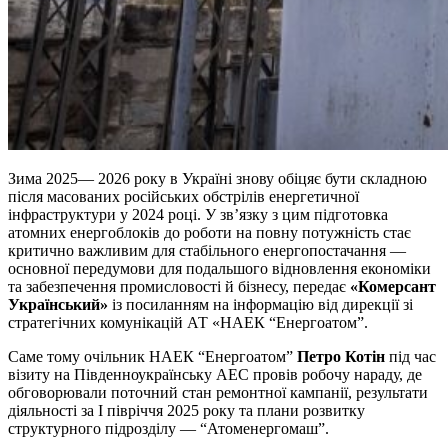
Зима 2025— 2026 року в Україні знову обіцяє бути складною
після масованих російських обстрілів енергетичної
інфраструктури у 2024 році. У зв’язку з цим підготовка
атомних енергоблоків до роботи на повну потужність стає
критично важливим для стабільного енергопостачання —
основної передумови для подальшого відновлення економіки
та забезпечення промисловості й бізнесу, передає
«Комерсант
Український»
із посиланням на інформацію від дирекції зі
стратегічних комунікацій АТ «НАЕК “Енергоатом”.
Саме тому очільник НАЕК “Енергоатом”
Петро Котін
під час
візиту на Південноукраїнську АЕС провів робочу нараду, де
обговорювали поточний стан ремонтної кампанії, результати
діяльності за I півріччя 2025 року та плани розвитку
структурного підрозділу — “Атоменергомаш”.