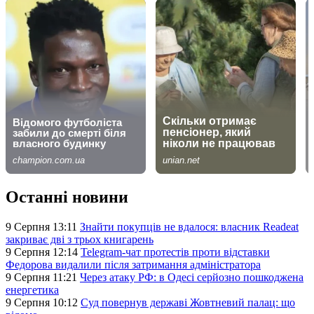
Останні новини
9 Серпня 13:11
Знайти покупців не вдалося: власник Readeat
закриває дві з трьох книгарень
9 Серпня 12:14
Telegram-чат протестів проти відставки
Федорова видалили після затримання адміністратора
9 Серпня 11:21
Через атаку РФ: в Одесі серйозно пошкоджена
енергетика
9 Серпня 10:12
Суд повернув державі Жовтневий палац: що