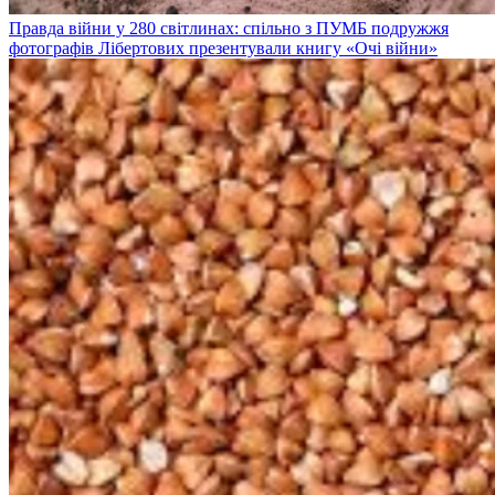
Правда війни у 280 світлинах: спільно з ПУМБ подружжя
фотографів Лібертових презентували книгу «Очі війни»