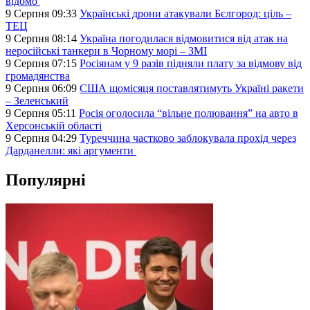
відомо
9 Серпня 09:33
Українські дрони атакували Бєлгород: ціль –
ТЕЦ
9 Серпня 08:14
Україна погодилася відмовитися від атак на
неросійські танкери в Чорному морі – ЗМІ
9 Серпня 07:15
Росіянам у 9 разів підняли плату за відмову від
громадянства
9 Серпня 06:09
США щомісяця поставлятимуть Україні ракети
– Зеленський
9 Серпня 05:11
Росія оголосила “вільне полювання” на авто в
Херсонській області
9 Серпня 04:29
Туреччина частково заблокувала прохід через
Дарданелли: які аргументи
Популярні