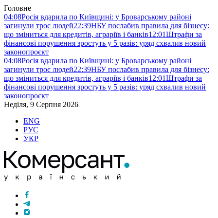
Головне
04:08
Росія вдарила по Київщині: у Броварському районі
загинули троє людей
22:39
НБУ послабив правила для бізнесу:
що зміниться для кредитів, аграріїв і банків
12:01
Штрафи за
фінансові порушення зростуть у 5 разів: уряд схвалив новий
законопроєкт
04:08
Росія вдарила по Київщині: у Броварському районі
загинули троє людей
22:39
НБУ послабив правила для бізнесу:
що зміниться для кредитів, аграріїв і банків
12:01
Штрафи за
фінансові порушення зростуть у 5 разів: уряд схвалив новий
законопроєкт
Неділя, 9 Серпня 2026
ENG
РУС
УКР