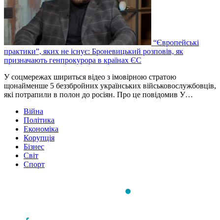
“Європейські
практики”, яких не існує: Броневицький розповів, як
призначають генпрокурора в країнах ЄС
У соцмережах шириться відео з імовірною стратою
щонайменше 5 беззбройних українських військовослужбовців,
які потрапили в полон до росіян. Про це повідомив У…
Війна
Політика
Економіка
Корупція
Бізнес
Світ
Спорт