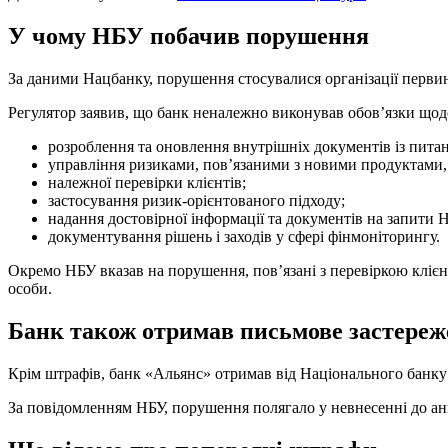
У чому НБУ побачив порушення
За даними Нацбанку, порушення стосувалися організації первин
Регулятор заявив, що банк неналежно виконував обов’язки щод
розроблення та оновлення внутрішніх документів із пита
управління ризиками, пов’язаними з новими продуктами,
належної перевірки клієнтів;
застосування ризик-орієнтованого підходу;
надання достовірної інформації та документів на запити 
документування рішень і заходів у сфері фінмоніторингу.
Окремо НБУ вказав на порушення, пов’язані з перевіркою клієнт
особи.
Банк також отримав письмове застере
Крім штрафів, банк «Альянс» отримав від Національного банку
За повідомленням НБУ, порушення полягало у невнесенні до анк