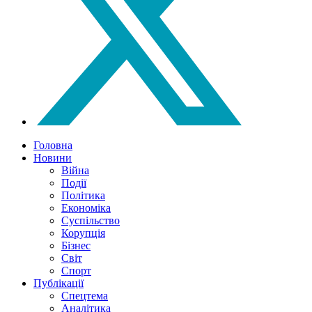
Головна
Новини
Війна
Події
Політика
Економіка
Суспільство
Корупція
Бізнес
Світ
Спорт
Публікації
Спецтема
Аналітика