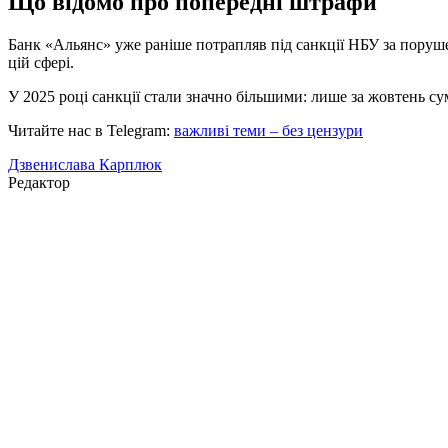
Що відомо про попередні штрафи
Банк «Альянс» уже раніше потрапляв під санкції НБУ за поруше
цій сфері.
У 2025 році санкції стали значно більшими: лише за жовтень с
Читайте нас в Telegram:
важливі теми – без цензури
Дзвенислава Карплюк
Редактор