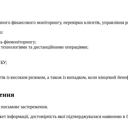
ного фінансового моніторингу, перевірки клієнтів, управління р
о:
нь фінмоніторингу;
 технологіями та дистанційними операціями;
НБУ;
ів із високим ризиком, а також із випадком, коли кінцевий бене
ження
 письмове застереження.
ет інформації, достовірність якої підтверджувалася наявними в 