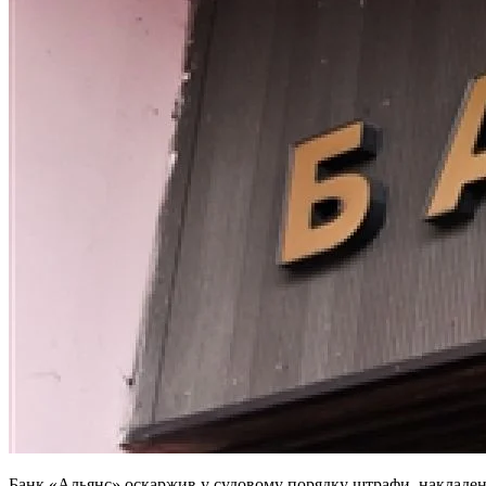
Банк «Альянс» оскаржив у судовому порядку штрафи, накладені