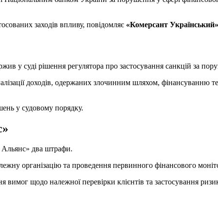
стосованих заходів впливу, повідомляє
«Комерсант Український
ив у суді рішення регулятора про застосування санкцій за пору
галізації доходів, одержаних злочинним шляхом, фінансуванню 
шень у судовому порядку.
с»
 Альянс» два штрафи.
алежну організацію та проведення первинного фінансового моніт
я вимог щодо належної перевірки клієнтів та застосування ризик