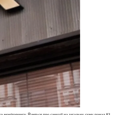
 моніторингу. Йдеться про санкції на загальну суму понад 83