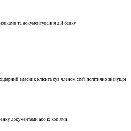
изиками та документування дій банку.
фіціарний власник клієнта був членом сім’ї політично значущої
банку документами або їх копіями.