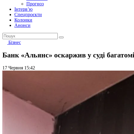
Прогноз
Інтерв’ю
Спецпроєкти
Колонки
Анонси
Бізнес
Банк «Альянс» оскаржив у суді багато
17 Червня 15:42