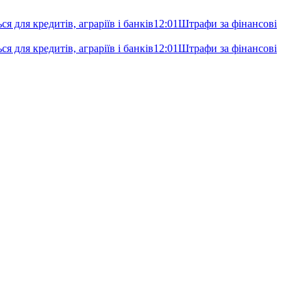
я для кредитів, аграріїв і банків
12:01
Штрафи за фінансові
я для кредитів, аграріїв і банків
12:01
Штрафи за фінансові