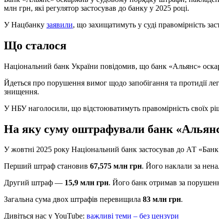
млн грн, які регулятор застосував до банку у 2025 році.
У Нацбанку
заявили
, що захищатимуть у суді правомірність за
Що сталося
Національний банк України повідомив, що банк «Альянс» оскарж
Йдеться про порушення вимог щодо запобігання та протидії ле
знищення.
У НБУ наголосили, що відстоюватимуть правомірність своїх рі
На яку суму оштрафували банк «Альян
У жовтні 2025 року Національний банк застосував до АТ «Банк
Перший штраф становив
67,575 млн грн
. Його наклали за нен
Другий штраф —
15,9 млн грн
. Його банк отримав за порушенн
Загальна сума двох штрафів перевищила
83 млн грн
.
Дивіться нас у YouTube:
важливі теми – без цензури