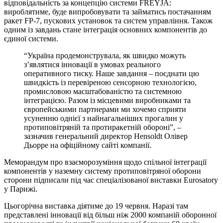
відповідальність за концепцію системи FREYJA:
вироблятиме, буде випробовувати та займатись постачанням
ракет FP-7, пускових установок та систем управління. Також
одним із завдань стане інтеграція основних компонентів до
єдиної системи.
“Україна продемонструвала, як швидко можуть
з’являтися інновації в умовах реального
оперативного тиску. Наше завдання – поєднати цю
швидкість із перевіреною сенсорною технологією,
промисловою масштабованістю та системною
інтеграцією. Разом із місцевими виробниками та
європейськими партнерами ми хочемо сприяти
усуненню однієї з найнагальніших прогалин у
протиповітряній та протиракетній обороні”, –
зазначив генеральний директор Hensoldt Олівер
Дьорре на офіційному сайті компанії.
Меморандум про взаєморозуміння щодо спільної інтеграції
компонентів у наземну систему протиповітряної оборони
сторони підписали під час спеціалізованої виставки Eurosatory
у Парижі.
Цьогорічна виставка діятиме до 19 червня. Наразі там
представлені інновації від більш ніж 2000 компаній оборонної