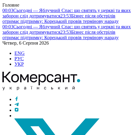
Головне
00:03
Сьогодні — Яблучний Спас: що святять у церкві та яких
заборон слід дотримуватися
23:53
Бізнес після обстрілів
отримає підтримку: Корецький провів термінову нараду
00:03
Сьогодні — Яблучний Спас: що святять у церкві та яких
заборон слід дотримуватися
23:53
Бізнес після обстрілів
отримає підтримку: Корецький провів термінову нараду
Четвер, 6 Серпня 2026
ENG
РУС
УКР