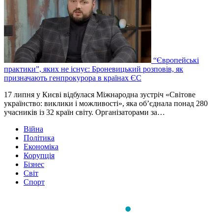
“Європейські
практики”, яких не існує: Броневицький розповів, як
призначають генпрокурора в країнах ЄС
17 липня у Києві відбулася Міжнародна зустріч «Світове
українство: виклики і можливості», яка об’єднала понад 280
учасників із 32 країн світу. Організаторами за…
Війна
Політика
Економіка
Корупція
Бізнес
Світ
Спорт