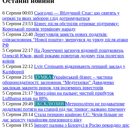
Останні новини
6 Серпня 00:03
Сьогодні — Яблучний Спас: що святять у
церкві та яких заборон слід дотримуватися
5 Серпня 23:53
Бізнес після обстрілів отримає підтримку:
Корецький провів термінову нараду
5 Серпня 22:40
Дерегуляція замість нових податків:
співзасновник “Нової пошти» звернувся до уряду після атаки
РФ
5 Серпня 22:17
На Донеччині загинув відомий пошуковець
Олексій Юков, який роками повертав додому тіла полеглих
воїнів
5 Серпня 22:12
Lviv Croissants відкривають перший заклад у
Каліфорнії
5 Серпня 21:51
ДУМКА
Український бізнес – частина
обороноздатності: засновник “Медтехніки” Давиденко
закликав закрити ринок для іноземних інвесторів
5 Серпня 21:17
Через ціни на пальне: чистий прибуток
Lufthansa впав на 88%
5 Серпня 20:49
ЕКСКЛЮЗИВ
Метрополітен не подаватиме
додаткові потяги на станції під час тривог: названо причину
5 Серпня 20:14
Стала першою країною ЄС: Чехія більше не
дає захисту українцям призовного віку
5 Серпня 19:15
Імпорт палива з Білорусі в Росію рекордно зріс