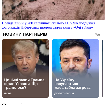
Правда війни у 280 світлинах: спільно з ПУМБ подружжя
фотографів Лібертових презентували книгу «Очі війни»