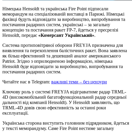
Німецька Hensoldt та українська Fire Point підписали
меморандум на спеціалізованій виставці в Парижі. Німецькі
фахівці будуть відповідати за виробництво, випробування та
постачання радарних систем, українські – за загальну
концепцію та постачання ракет FP-7, йдеться у пресрелізі
Hensoldt, передає
«Комерсант Український»
.
Система протиповітряної оборони FREYJA призначена для
виявлення та перехоплення балістичних ракет. Вона заявлена
як більш ефективний та дешевший аналог американського
Patriot. Згідно з оприлюдненою інформацією, німецька
Hensoldt буде відповідати за виробництво, випробування та
постачання радарних систем.
Читайте нас в Telegram:
важливі теми – без цензури
Ключову роль у системі FREYJA відіграватиме радар TRML-
4D (високомобільний багатофункціональний радар середньої
дальності від компанії Hensoldt). У Hensoldt заявляють, що
TRML-4D довів свою ефективність за останні роки
експлуатації.
Українська сторона виступить головним підрядником, йдеться
у тексті меморандуму. Саме Fire Point нестиме загальну