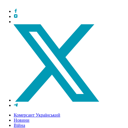
Комерсант Український
Новини
Війна