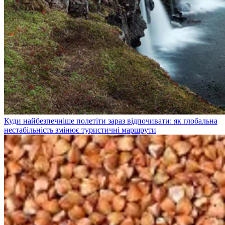
Куди найбезпечніше полетіти зараз відпочивати: як глобальна
нестабільність змінює туристичні маршрути