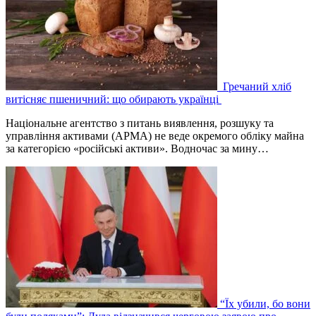
Гречаний хліб
витісняє пшеничний: що обирають українці
Національне агентство з питань виявлення, розшуку та
управління активами (АРМА) не веде окремого обліку майна
за категорією «російські активи». Водночас за мину…
“Їх убили, бо вони