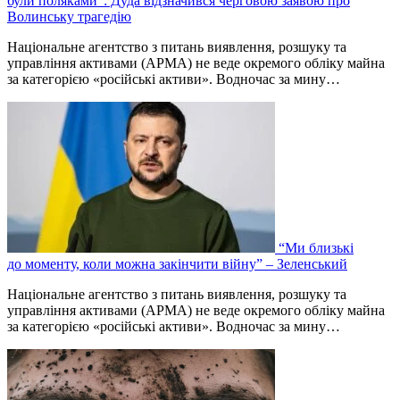
були поляками”: Дуда відзначився черговою заявою про
Волинську трагедію
Національне агентство з питань виявлення, розшуку та
управління активами (АРМА) не веде окремого обліку майна
за категорією «російські активи». Водночас за мину…
“Ми близькі
до моменту, коли можна закінчити війну” – Зеленський
Національне агентство з питань виявлення, розшуку та
управління активами (АРМА) не веде окремого обліку майна
за категорією «російські активи». Водночас за мину…