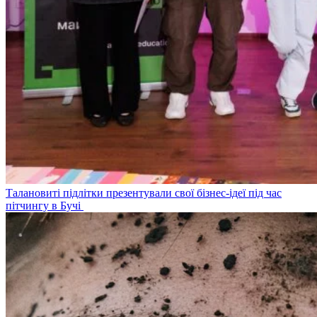
Талановиті підлітки презентували свої бізнес-ідеї під час
пітчингу в Бучі