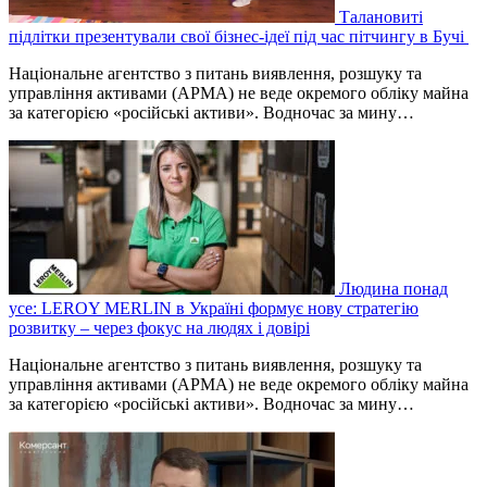
Талановиті
підлітки презентували свої бізнес-ідеї під час пітчингу в Бучі
Національне агентство з питань виявлення, розшуку та
управління активами (АРМА) не веде окремого обліку майна
за категорією «російські активи». Водночас за мину…
Людина понад
усе: LEROY MERLIN в Україні формує нову стратегію
розвитку – через фокус на людях і довірі
Національне агентство з питань виявлення, розшуку та
управління активами (АРМА) не веде окремого обліку майна
за категорією «російські активи». Водночас за мину…