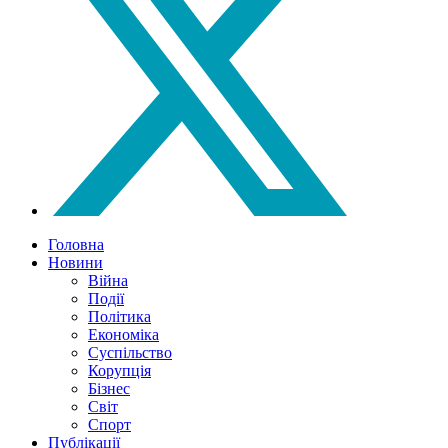
Головна
Новини
Війна
Події
Політика
Економіка
Суспільство
Корупція
Бізнес
Світ
Спорт
Публікації