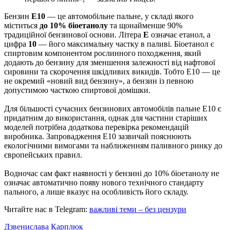
Бензин
Е10
— це автомобільне пальне, у складі якого
міститься
до 10% біоетанолу
та щонайменше 90%
традиційної бензинової основи. Літера
E
означає етанол, а
цифра
10
— його максимальну частку в паливі. Біоетанол є
спиртовим компонентом рослинного походження, який
додають до бензину для зменшення залежності від нафтової
сировини та скорочення шкідливих викидів. Тобто Е10 — це
не окремий «новий вид бензину», а бензин із певною
допустимою часткою спиртової домішки.
Для більшості сучасних бензинових автомобілів пальне Е10 є
придатним до використання, однак для частини старіших
моделей потрібна додаткова перевірка рекомендацій
виробника. Запровадження Е10 зазвичай пояснюють
екологічними вимогами та наближенням паливного ринку до
європейських правил.
Водночас сам факт наявності у бензині до 10% біоетанолу не
означає автоматично появу нового технічного стандарту
пального, а лише вказує на особливість його складу.
Читайте нас в Telegram:
важливі теми – без цензури
Дзвенислава Карплюк