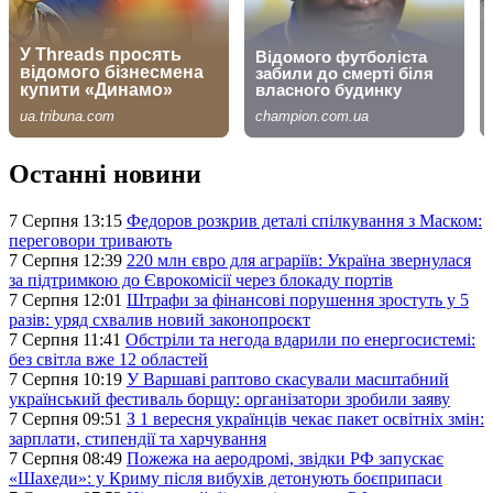
Останні новини
7 Серпня 13:15
Федоров розкрив деталі спілкування з Маском:
переговори тривають
7 Серпня 12:39
220 млн євро для аграріїв: Україна звернулася
за підтримкою до Єврокомісії через блокаду портів
7 Серпня 12:01
Штрафи за фінансові порушення зростуть у 5
разів: уряд схвалив новий законопроєкт
7 Серпня 11:41
Обстріли та негода вдарили по енергосистемі:
без світла вже 12 областей
7 Серпня 10:19
У Варшаві раптово скасували масштабний
український фестиваль борщу: організатори зробили заяву
7 Серпня 09:51
З 1 вересня українців чекає пакет освітніх змін:
зарплати, стипендії та харчування
7 Серпня 08:49
Пожежа на аеродромі, звідки РФ запускає
«Шахеди»: у Криму після вибухів детонують боєприпаси