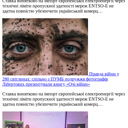
Ставка винятково на імпорт європейської електроенергії через
технічні ліміти пропускної здатності мереж ENTSO-E не
здатна повністю убезпечити український комерц…
Правда війни у
280 світлинах: спільно з ПУМБ подружжя фотографів
Лібертових презентували книгу «Очі війни»
Ставка винятково на імпорт європейської електроенергії через
технічні ліміти пропускної здатності мереж ENTSO-E не
здатна повністю убезпечити український комерц…