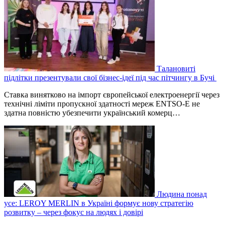
Талановиті
підлітки презентували свої бізнес-ідеї під час пітчингу в Бучі
Ставка винятково на імпорт європейської електроенергії через
технічні ліміти пропускної здатності мереж ENTSO-E не
здатна повністю убезпечити український комерц…
Людина понад
усе: LEROY MERLIN в Україні формує нову стратегію
розвитку – через фокус на людях і довірі