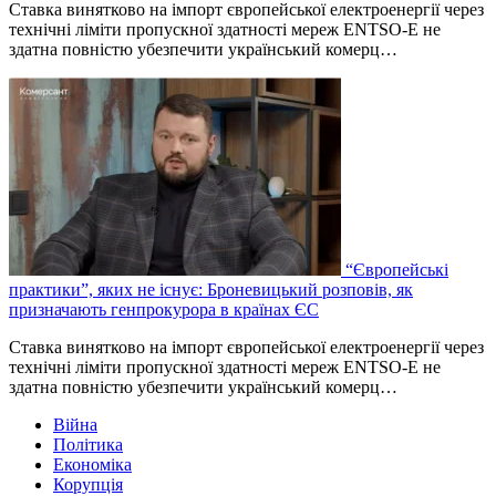
Ставка винятково на імпорт європейської електроенергії через
технічні ліміти пропускної здатності мереж ENTSO-E не
здатна повністю убезпечити український комерц…
“Європейські
практики”, яких не існує: Броневицький розповів, як
призначають генпрокурора в країнах ЄС
Ставка винятково на імпорт європейської електроенергії через
технічні ліміти пропускної здатності мереж ENTSO-E не
здатна повністю убезпечити український комерц…
Війна
Політика
Економіка
Корупція