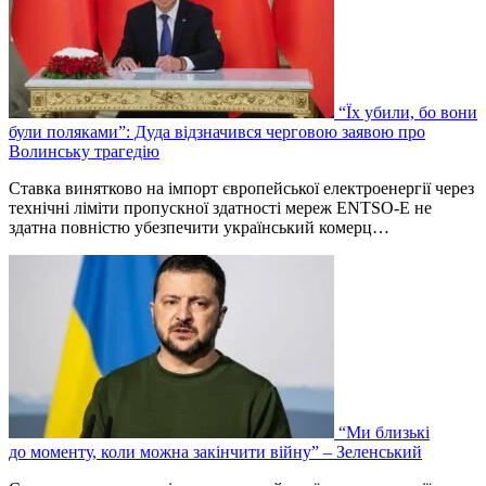
“Їх убили, бо вони
були поляками”: Дуда відзначився черговою заявою про
Волинську трагедію
Ставка винятково на імпорт європейської електроенергії через
технічні ліміти пропускної здатності мереж ENTSO-E не
здатна повністю убезпечити український комерц…
“Ми близькі
до моменту, коли можна закінчити війну” – Зеленський