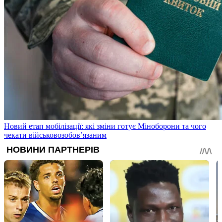
Новий етап мобілізації: які зміни готує Міноборони та чого
чекати військовозобов’язаним