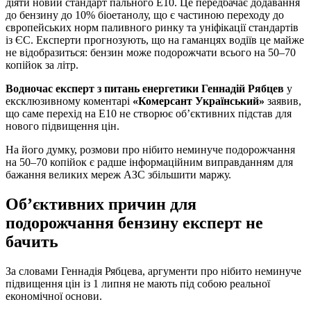
діяти новий стандарт пального Е10. Це передбачає додавання
до бензину до 10% біоетанолу, що є частиною переходу до
європейських норм паливного ринку та уніфікації стандартів
із ЄС. Експерти прогнозують, що на гаманцях водіїв це майже
не відобразиться: бензин може подорожчати всього на 50–70
копійок за літр.
Водночас експерт з питань енергетики Геннадій Рябцев
у
ексклюзивному коментарі
«Комерсант Український»
заявив,
що саме перехід на Е10 не створює об’єктивних підстав для
нового підвищення цін.
На його думку, розмови про нібито неминуче подорожчання
на 50–70 копійок є радше інформаційним виправданням для
бажання великих мереж АЗС збільшити маржу.
Об’єктивних причин для
подорожчання бензину експерт не
бачить
За словами Геннадія Рябцева, аргументи про нібито неминуче
підвищення цін із 1 липня не мають під собою реальної
економічної основи.