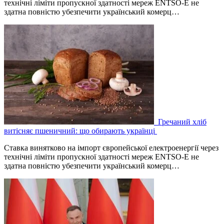
технічні ліміти пропускної здатності мереж ENTSO-E не
здатна повністю убезпечити український комерц…
Гречаний хліб
витісняє пшеничний: що обирають українці
Ставка винятково на імпорт європейської електроенергії через
технічні ліміти пропускної здатності мереж ENTSO-E не
здатна повністю убезпечити український комерц…