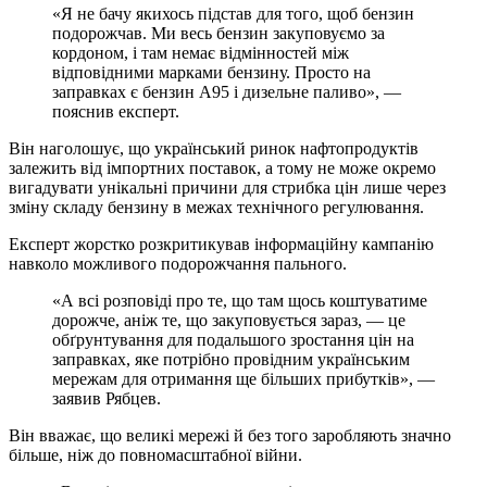
«Я не бачу якихось підстав для того, щоб бензин
подорожчав. Ми весь бензин закуповуємо за
кордоном, і там немає відмінностей між
відповідними марками бензину. Просто на
заправках є бензин А95 і дизельне паливо», —
пояснив експерт.
Він наголошує, що український ринок нафтопродуктів
залежить від імпортних поставок, а тому не може окремо
вигадувати унікальні причини для стрибка цін лише через
зміну складу бензину в межах технічного регулювання.
Експерт жорстко розкритикував інформаційну кампанію
навколо можливого подорожчання пального.
«А всі розповіді про те, що там щось коштуватиме
дорожче, аніж те, що закуповується зараз, — це
обґрунтування для подальшого зростання цін на
заправках, яке потрібно провідним українським
мережам для отримання ще більших прибутків», —
заявив Рябцев.
Він вважає, що великі мережі й без того заробляють значно
більше, ніж до повномасштабної війни.