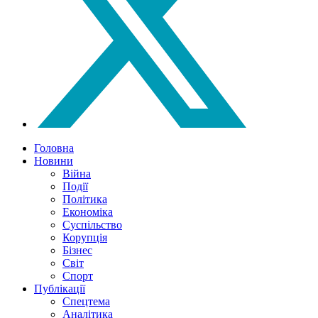
Головна
Новини
Війна
Події
Політика
Економіка
Суспільство
Корупція
Бізнес
Світ
Спорт
Публікації
Спецтема
Аналітика