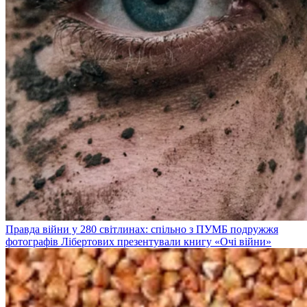
Правда війни у 280 світлинах: спільно з ПУМБ подружжя
фотографів Лібертових презентували книгу «Очі війни»