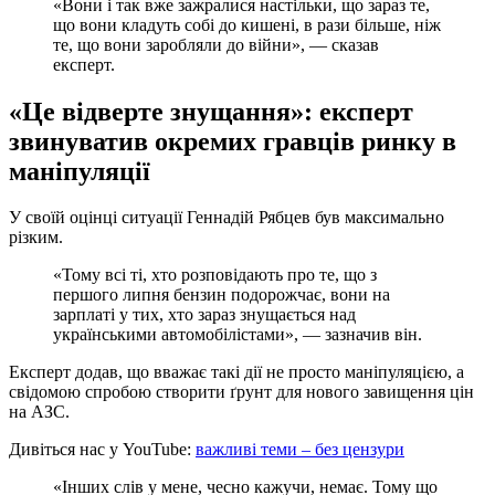
«Вони і так вже зажралися настільки, що зараз те,
що вони кладуть собі до кишені, в рази більше, ніж
те, що вони заробляли до війни», — сказав
експерт.
«Це відверте знущання»: експерт
звинуватив окремих гравців ринку в
маніпуляції
У своїй оцінці ситуації Геннадій Рябцев був максимально
різким.
«Тому всі ті, хто розповідають про те, що з
першого липня бензин подорожчає, вони на
зарплаті у тих, хто зараз знущається над
українськими автомобілістами», — зазначив він.
Експерт додав, що вважає такі дії не просто маніпуляцією, а
свідомою спробою створити ґрунт для нового завищення цін
на АЗС.
Дивіться нас у YouTube:
важливі теми – без цензури
«Інших слів у мене, чесно кажучи, немає. Тому що