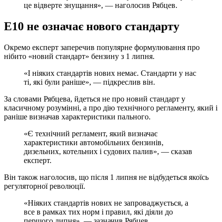
це відверте знущання», — наголосив Рябцев.
Е10 не означає нового стандарту
Окремо експерт заперечив популярне формулювання про
нібито «новий стандарт» бензину з 1 липня.
«І ніяких стандартів нових немає. Стандарти у нас
ті, які були раніше», — підкреслив він.
За словами Рябцева, йдеться не про новий стандарт у
класичному розумінні, а про дію технічного регламенту, який і
раніше визначав характеристики пального.
«Є технічний регламент, який визначає
характеристики автомобільних бензинів,
дизельних, котельних і судових палив», — сказав
експерт.
Він також наголосив, що після 1 липня не відбудеться якоїсь
регуляторної революції.
«Ніяких стандартів нових не запроваджується, а
все в рамках тих норм і правил, які діяли до
першого липня», — зазначив Рябцев.