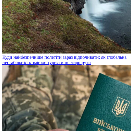
Куди найбезпечніше полетіти зараз відпочивати: як глобальна
нестабільність змінює туристичні маршрути