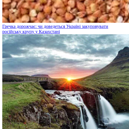
Гречка дорожчає: чи доведеться Україні закуповувати
російську крупу у Казахстані