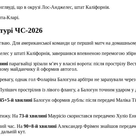
нглвуді, що в окрузі Лос-Анджелес, штат Каліфорнія.
та-Кларі.
турі ЧС-2026
ваю. Для американської команди це перший матч на домашньому 
джелес у штаті Каліфорнія, завершився впевненою перемогою збі
лині
парагвайці зрізали м’яч у власні ворота: після прострілу В
рному майданчику й оформив автогол.
ревагу, однак гол Фоларіна Балогуна арбітри не зарахували чере
улішич прострілив із лівого флангу, а Балогун точним ударом у 
45+5-й хвилині
Балогун оформив дубль: після передачі Маліка Ті
стижу. На
73-й хвилині
Маурісіо скористався передачею Хуліо Енк
ний час. На
90+8-й хвилині
Александер Фрімен знайшов передаче
дальній кут.