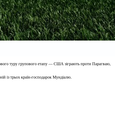
тартового туру групового етапу — США зіграють проти Парагваю,
ній із трьох країн-господарок Мундіалю.