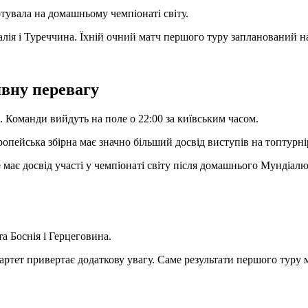
ртувала на домашньому чемпіонаті світу.
ія і Туреччина. Їхній очний матч першого туру запланований на 
вну перевагу
. Команди вийдуть на поле о 22:00 за київським часом.
ропейська збірна має значно більший досвід виступів на топтурн
має досвід участі у чемпіонаті світу після домашнього Мундіал
а Боснія і Герцеговина.
артет привертає додаткову увагу. Саме результати першого туру 