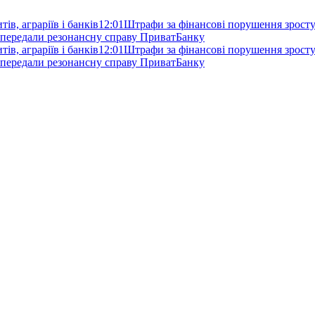
ів, аграріїв і банків
12:01
Штрафи за фінансові порушення зростут
 передали резонансну справу ПриватБанку
ів, аграріїв і банків
12:01
Штрафи за фінансові порушення зростут
 передали резонансну справу ПриватБанку