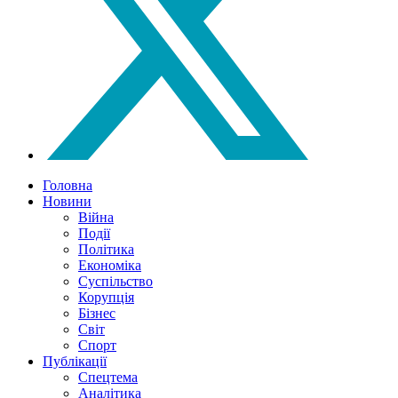
Головна
Новини
Війна
Події
Політика
Економіка
Суспільство
Корупція
Бізнес
Світ
Спорт
Публікації
Спецтема
Аналітика