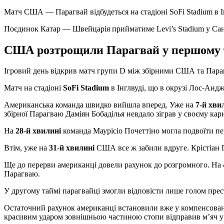
Матч США — Парагвай відбудеться на стадіоні SoFi Stadium в І
Поєдинок Катар — Швейцарія прийматиме Levi’s Stadium у Сан
США розтрощили Парагвай у першому 
Ігровий день відкрив матч групи D між збірними США та Параг
Матч на стадіоні
SoFi Stadium
в Інглвуді, що в окрузі Лос-Ан
Американська команда швидко вийшла вперед. Уже на
7-й хви
збірної Парагваю Даміян Бобаділья невдало зіграв у своєму ка
На
28-й хвилині
команда Маурісіо Почеттіно могла подвоїти пе
Втім, уже на
31-й хвилині
США все ж забили вдруге. Крістіан П
Ще до перерви американці довели рахунок до розгромного. На
Парагваю.
У другому таймі парагвайці змогли відповісти лише голом пре
Остаточний рахунок американці встановили вже у компенсова
красивим ударом зовнішньою частиною стопи відправив м’яч у 