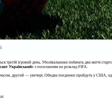
деться третій ігровий день. Уболівальники побачать два матчі с
сант Український»
з посиланням на розклад FIFA.
м часом, другий — увечері. Обидва поєдинки пройдуть у США, од
ки: