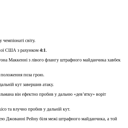
чемпіонаті світу.
рної США з рахунком
4:1
.
естона Маккенні з лівого флангу штрафного майданчика хавбек
з положення поза грою.
дальній кут завершив атаку.
льмана він ефектно пробив у дальню «дев’ятку» воріт
ісо та влучно пробив у дальній кут.
ю Джованні Рейну біля межі штрафного майданчика, а той