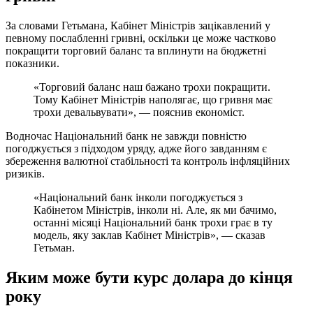
За словами Гетьмана, Кабінет Міністрів зацікавлений у
певному послабленні гривні, оскільки це може частково
покращити торговий баланс та вплинути на бюджетні
показники.
«Торговий баланс наш бажано трохи покращити.
Тому Кабінет Міністрів наполягає, що гривня має
трохи девальвувати», — пояснив економіст.
Водночас Національний банк не завжди повністю
погоджується з підходом уряду, адже його завданням є
збереження валютної стабільності та контроль інфляційних
ризиків.
«Національний банк інколи погоджується з
Кабінетом Міністрів, інколи ні. Але, як ми бачимо,
останні місяці Національний банк трохи грає в ту
модель, яку заклав Кабінет Міністрів», — сказав
Гетьман.
Яким може бути курс долара до кінця
року