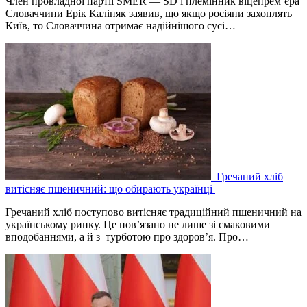
Член провладної партії SMER — SD і племінник віцепрем’єра
Словаччини Ерік Каліняк заявив, що якщо росіяни захоплять
Київ, то Словаччина отримає надійнішого сусі…
Гречаний хліб
витісняє пшеничний: що обирають українці
Гречаний хліб поступово витісняє традиційний пшеничний на
українському ринку. Це пов’язано не лише зі смаковими
вподобаннями, а й з турботою про здоров’я. Про…