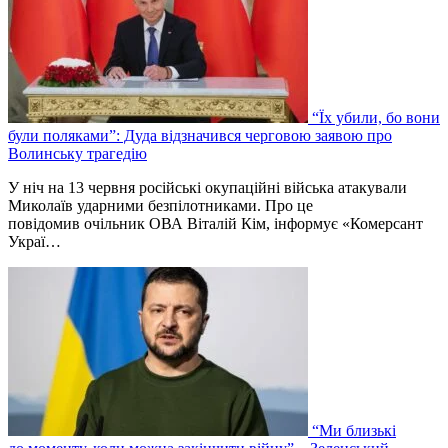
“Їх убили, бо вони
були поляками”: Дуда відзначився черговою заявою про
Волинську трагедію
У ніч на 13 червня російські окупаційні війська атакували
Миколаїв ударними безпілотниками. Про це
повідомив очільник ОВА Віталій Кім, інформує «Комерсант
Украї…
“Ми близькі