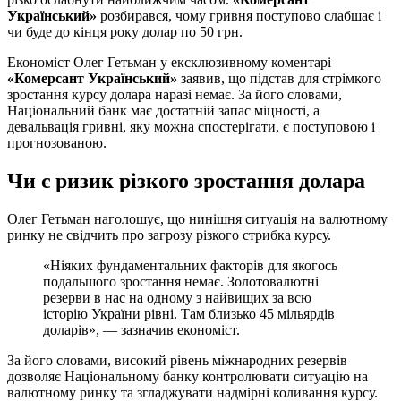
Український»
розбирався, чому гривня поступово слабшає і
чи буде до кінця року долар по 50 грн.
Економіст Олег Гетьман у ексклюзивному коментарі
«Комерсант Український»
заявив, що підстав для стрімкого
зростання курсу долара наразі немає. За його словами,
Національний банк має достатній запас міцності, а
девальвація гривні, яку можна спостерігати, є поступовою і
прогнозованою.
Чи є ризик різкого зростання долара
Олег Гетьман наголошує, що нинішня ситуація на валютному
ринку не свідчить про загрозу різкого стрибка курсу.
«Ніяких фундаментальних факторів для якогось
подальшого зростання немає. Золотовалютні
резерви в нас на одному з найвищих за всю
історію України рівні. Там близько 45 мільярдів
доларів», — зазначив економіст.
За його словами, високий рівень міжнародних резервів
дозволяє Національному банку контролювати ситуацію на
валютному ринку та згладжувати надмірні коливання курсу.