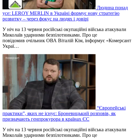
Людина понад
усе: LEROY MERLIN в Україні формує нову стратегію
розвитку – через фокус на людях і довірі
У ніч на 13 червня російські окупаційні війська атакували
Миколаїв ударними безпілотниками. Про це
повідомив очільник ОВА Віталій Кім, інформує «Комерсант
Украї…
“Європейські
практики”, яких не існує: Броневицький розповів, як
призначають генпрокурора в країнах ЄС
У ніч на 13 червня російські окупаційні війська атакували
Миколаїв ударними безпілотниками. Про це