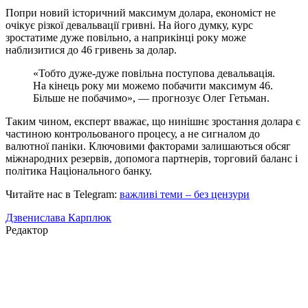
Попри новий історичний максимум долара, економіст не
очікує різкої девальвації гривні. На його думку, курс
зростатиме дуже повільно, а наприкінці року може
наблизитися до 46 гривень за долар.
«Тобто дуже-дуже повільна поступова девальвація.
На кінець року ми можемо побачити максимум 46.
Більше не побачимо», — прогнозує Олег Гетьман.
Таким чином, експерт вважає, що нинішнє зростання долара є
частиною контрольованого процесу, а не сигналом до
валютної паніки. Ключовими факторами залишаються обсяг
міжнародних резервів, допомога партнерів, торговий баланс і
політика Національного банку.
Читайте нас в Telegram:
важливі теми – без цензури
Дзвенислава Карплюк
Редактор