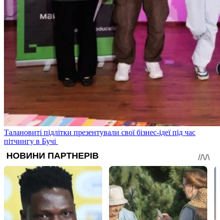
Талановиті підлітки презентували свої бізнес-ідеї під час
пітчингу в Бучі