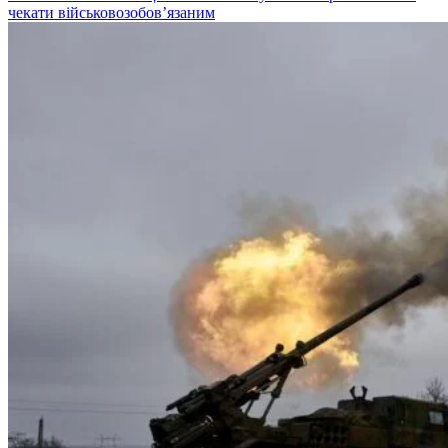
чекати військовозобов’язаним