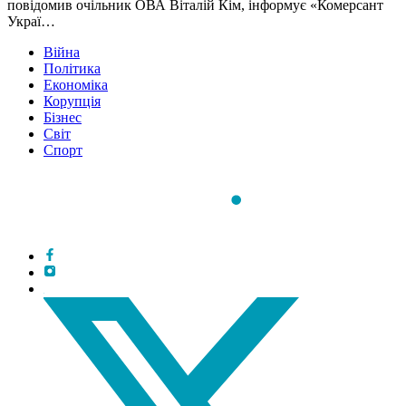
повідомив очільник ОВА Віталій Кім, інформує «Комерсант
Украї…
Війна
Політика
Економіка
Корупція
Бізнес
Світ
Спорт