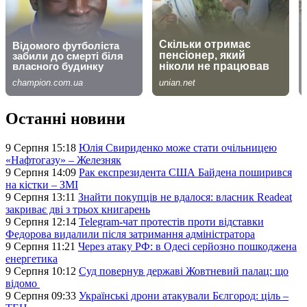
Останні новини
9 Серпня 15:18
Юлія Свириденко може стати очільницею
«Нафтогазу» – Железняк
9 Серпня 14:09
Рак експрезидента США Байдена поширився
на кістки – ЗМІ
9 Серпня 13:11
Знайти покупців не вдалося: власник Readeat
закриває дві з трьох книгарень
9 Серпня 12:14
Telegram-чат протестів проти відставки
Федорова видалили після затримання адміністратора
9 Серпня 11:21
Через атаку РФ: в Одесі серйозно пошкоджена
енергетика
9 Серпня 10:12
Суд повернув державі Жовтневий палац: що
відомо
9 Серпня 09:33
Українські дрони атакували Бєлгород: ціль –