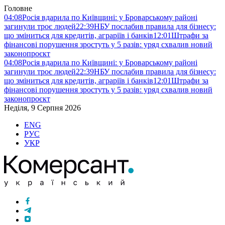
Головне
04:08
Росія вдарила по Київщині: у Броварському районі
загинули троє людей
22:39
НБУ послабив правила для бізнесу:
що зміниться для кредитів, аграріїв і банків
12:01
Штрафи за
фінансові порушення зростуть у 5 разів: уряд схвалив новий
законопроєкт
04:08
Росія вдарила по Київщині: у Броварському районі
загинули троє людей
22:39
НБУ послабив правила для бізнесу:
що зміниться для кредитів, аграріїв і банків
12:01
Штрафи за
фінансові порушення зростуть у 5 разів: уряд схвалив новий
законопроєкт
Неділя, 9 Серпня 2026
ENG
РУС
УКР