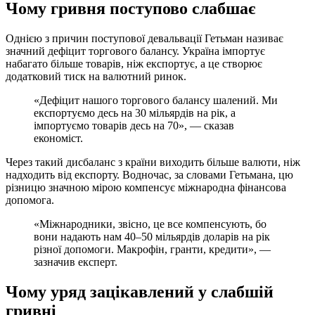
Чому гривня поступово слабшає
Однією з причин поступової девальвації Гетьман називає
значний дефіцит торгового балансу. Україна імпортує
набагато більше товарів, ніж експортує, а це створює
додатковий тиск на валютний ринок.
«Дефіцит нашого торгового балансу шалений. Ми
експортуємо десь на 30 мільярдів на рік, а
імпортуємо товарів десь на 70», — сказав
економіст.
Через такий дисбаланс з країни виходить більше валюти, ніж
надходить від експорту. Водночас, за словами Гетьмана, цю
різницю значною мірою компенсує міжнародна фінансова
допомога.
«Міжнародники, звісно, це все компенсують, бо
вони надають нам 40–50 мільярдів доларів на рік
різної допомоги. Макрофін, гранти, кредити», —
зазначив експерт.
Чому уряд зацікавлений у слабшій
гривні