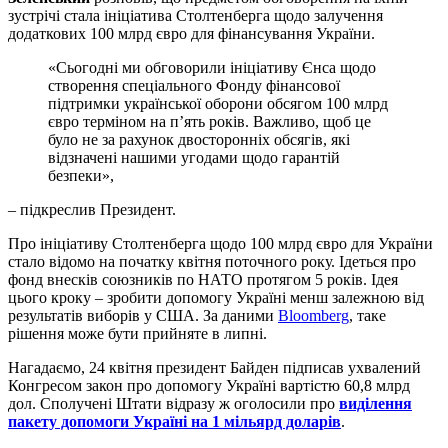
зустрічі стала ініціатива Столтенберга щодо залучення
додаткових 100 млрд євро для фінансування України.
«Сьогодні ми обговорили ініціативу Єнса щодо
створення спеціального Фонду фінансової
підтримки української оборони обсягом 100 млрд
євро терміном на п’ять років. Важливо, щоб це
було не за рахунок двосторонніх обсягів, які
відзначені нашими угодами щодо гарантій
безпеки»,
– підкреслив Президент.
Про ініціативу Столтенберга щодо 100 млрд євро для України
стало відомо на початку квітня поточного року. Ідеться про
фонд внесків союзників по НАТО протягом 5 років. Ідея
цього кроку – зробити допомогу Україні менш залежною від
результатів виборів у США. За даними
Bloomberg
, таке
рішення може бути прийняте в липні.
Нагадаємо, 24 квітня президент Байден підписав ухвалений
Конгресом закон про допомогу Україні вартістю 60,8 млрд
дол. Сполучені Штати відразу ж оголосили про
виділення
пакету допомоги Україні на 1 мільярд доларів
.