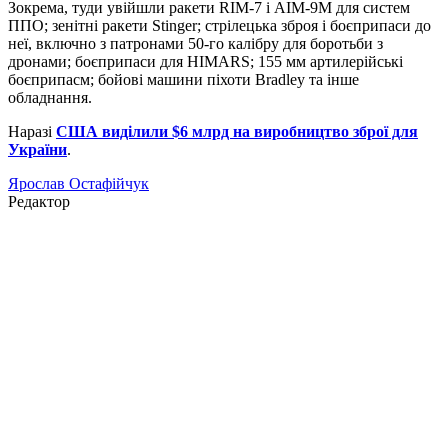
Зокрема, туди увійшли ракети RIM-7 і AIM-9M для систем
ППО; зенітні ракети Stinger; стрілецька зброя і боєприпаси до
неї, включно з патронами 50-го калібру для боротьби з
дронами; боєприпаси для HIMARS; 155 мм артилерійські
боєприпасм; бойові машини піхоти Bradley та інше
обладнання.
Наразі
США виділили $6 млрд на виробництво зброї для
України
.
Ярослав Остафійчук
Редактор