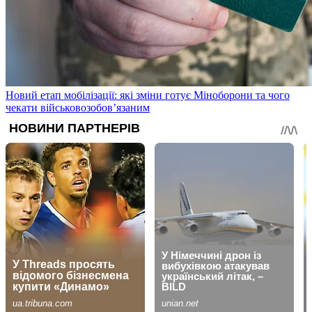
Новий етап мобілізації: які зміни готує Міноборони та чого
чекати військовозобов’язаним