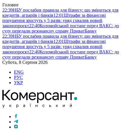
Головне
22:39
НБУ послабив правила для бізнесу: що зміниться для
кредитів, аграріїв і банків
12:01
Штрафи за фінансові
порушення зростуть у 5 разів: уряд схвалив новий
законопроєкт
22:40
Коломойський постане перед ВАКС: до
суду передали резонансну справу ПриватБанку
22:39
НБУ послабив правила для бізнесу: що зміниться для
кредитів, аграріїв і банків
12:01
Штрафи за фінансові
порушення зростуть у 5 разів: уряд схвалив новий
законопроєкт
22:40
Коломойський постане перед ВАКС: до
суду передали резонансну справу ПриватБанку
Субота, 8 Серпня 2026
ENG
РУС
УКР