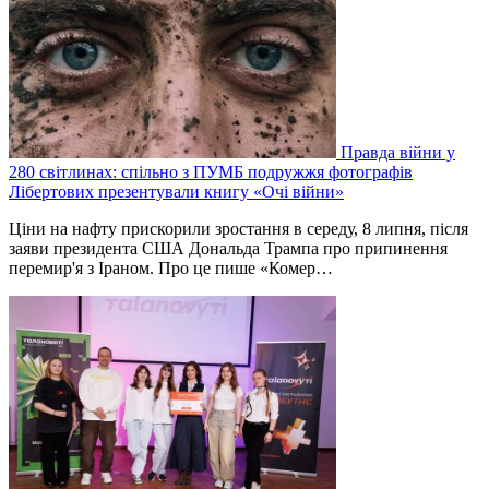
Правда війни у
280 світлинах: спільно з ПУМБ подружжя фотографів
Лібертових презентували книгу «Очі війни»
Ціни на нафту прискорили зростання в середу, 8 липня, після
заяви президента США Дональда Трампа про припинення
перемир'я з Іраном. Про це пише «Комер…