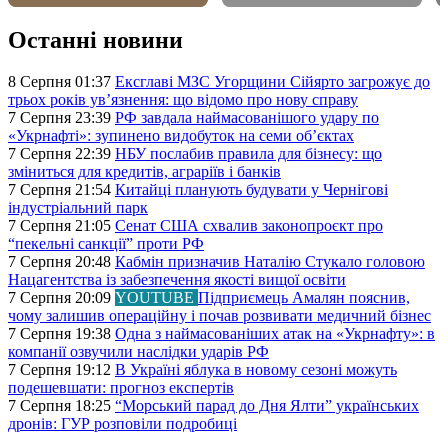
Останні новини
8 Серпня 01:37
Ексглаві МЗС Угорщини Сійярто загрожує до
трьох років ув’язнення: що відомо про нову справу
7 Серпня 23:39
РФ завдала наймасованішого удару по
«Укрнафті»: зупинено видобуток на семи об’єктах
7 Серпня 22:39
НБУ послабив правила для бізнесу: що
зміниться для кредитів, аграріїв і банків
7 Серпня 21:54
Китайці планують будувати у Чернігові
індустріальний парк
7 Серпня 21:05
Сенат США схвалив законопроєкт про
“пекельні санкції” проти РФ
7 Серпня 20:48
Кабмін призначив Наталію Стукало головою
Нацагентства із забезпечення якості вищої освіти
7 Серпня 20:09
YOUTUBE
Підприємець Амалян пояснив,
чому залишив операційну і почав розвивати медичний бізнес
7 Серпня 19:38
Одна з наймасованіших атак на «Укрнафту»: в
компанії озвучили наслідки ударів РФ
7 Серпня 19:12
В Україні яблука в новому сезоні можуть
подешевшати: прогноз експертів
7 Серпня 18:25
“Морський парад до Дня Ялти” українських
дронів: ГУР розповіли подробиці