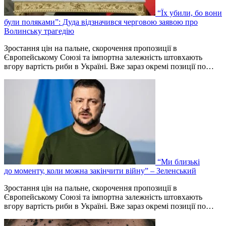
“Їх убили, бо вони
були поляками”: Дуда відзначився черговою заявою про
Волинську трагедію
Зростання цін на пальне, скорочення пропозиції в
Європейському Союзі та імпортна залежність штовхають
вгору вартість риби в Україні. Вже зараз окремі позиції по…
“Ми близькі
до моменту, коли можна закінчити війну” – Зеленський
Зростання цін на пальне, скорочення пропозиції в
Європейському Союзі та імпортна залежність штовхають
вгору вартість риби в Україні. Вже зараз окремі позиції по…