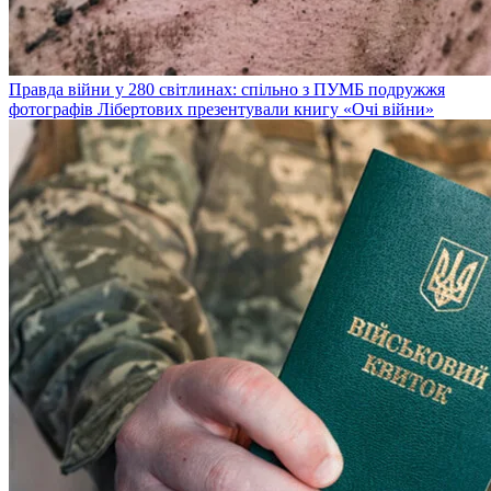
Правда війни у 280 світлинах: спільно з ПУМБ подружжя
фотографів Лібертових презентували книгу «Очі війни»