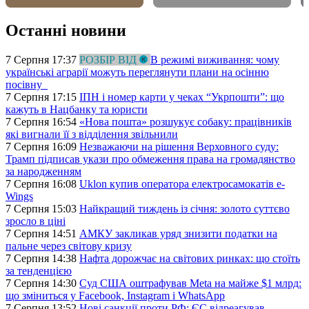
Останні новини
7 Серпня 17:37
РОЗБІР ВІД
В режимі виживання: чому
українські аграрії можуть переглянути плани на осінню
посівну
7 Серпня 17:15
ІПН і номер карти у чеках “Укрпошти”: що
кажуть в Нацбанку та юристи
7 Серпня 16:54
«Нова пошта» розшукує собаку: працівників
які вигнали її з відділення звільнили
7 Серпня 16:09
Незважаючи на рішення Верховного суду:
Трамп підписав укази про обмеження права на громадянство
за народженням
7 Серпня 16:08
Uklon купив оператора електросамокатів e-
Wings
7 Серпня 15:03
Найкращий тиждень із січня: золото суттєво
зросло в ціні
7 Серпня 14:51
АМКУ закликав уряд знизити податки на
пальне через світову кризу
7 Серпня 14:38
Нафта дорожчає на світових ринках: що стоїть
за тенденцією
7 Серпня 14:30
Суд США оштрафував Meta на майже $1 млрд:
що зміниться у Facebook, Instagram і WhatsApp
7 Серпня 13:52
Нові санкції проти РФ: ЄС відреагував