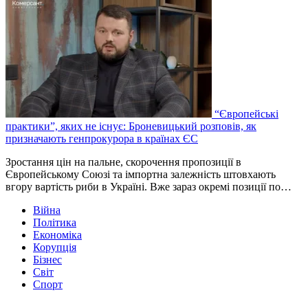
“Європейські
практики”, яких не існує: Броневицький розповів, як
призначають генпрокурора в країнах ЄС
Зростання цін на пальне, скорочення пропозиції в
Європейському Союзі та імпортна залежність штовхають
вгору вартість риби в Україні. Вже зараз окремі позиції по…
Війна
Політика
Економіка
Корупція
Бізнес
Світ
Спорт