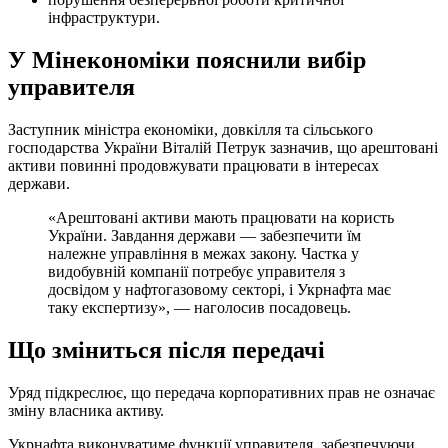
інфраструктури.
У Мінекономіки пояснили вибір
управителя
Заступник міністра економіки, довкілля та сільського
господарства України Віталій Петрук зазначив, що арештовані
активи повинні продовжувати працювати в інтересах
держави.
«Арештовані активи мають працювати на користь
України. Завдання держави — забезпечити їм
належне управління в межах закону. Частка у
видобувній компанії потребує управителя з
досвідом у нафтогазовому секторі, і Укрнафта має
таку експертизу», — наголосив посадовець.
Що зміниться після передачі
Уряд підкреслює, що передача корпоративних прав не означає
зміну власника активу.
Укрнафта виконуватиме функції управителя, забезпечуючи