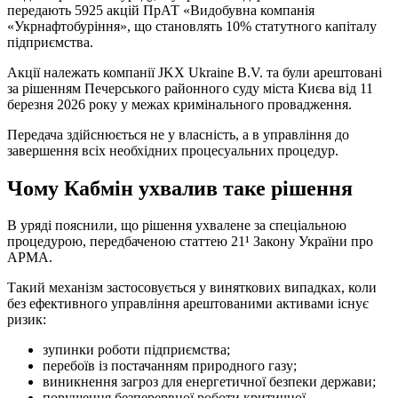
передають 5925 акцій ПрАТ «Видобувна компанія
«Укрнафтобуріння», що становлять 10% статутного капіталу
підприємства.
Акції належать компанії JKX Ukraine B.V. та були арештовані
за рішенням Печерського районного суду міста Києва від 11
березня 2026 року у межах кримінального провадження.
Передача здійснюється не у власність, а в управління до
завершення всіх необхідних процесуальних процедур.
Чому Кабмін ухвалив таке рішення
В уряді пояснили, що рішення ухвалене за спеціальною
процедурою, передбаченою статтею 21¹ Закону України про
АРМА.
Такий механізм застосовується у виняткових випадках, коли
без ефективного управління арештованими активами існує
ризик:
зупинки роботи підприємства;
перебоїв із постачанням природного газу;
виникнення загроз для енергетичної безпеки держави;
порушення безперервної роботи критичної