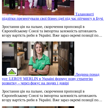
Талановиті
підлітки презентували свої бізнес-ідеї під час пітчингу в Бучі
Зростання цін на пальне, скорочення пропозиції в
Європейському Союзі та імпортна залежність штовхають
вгору вартість риби в Україні. Вже зараз окремі позиції по…
Людина понад
усе: LEROY MERLIN в Україні формує нову стратегію
розвитку – через фокус на людях і довірі
Зростання цін на пальне, скорочення пропозиції в
Європейському Союзі та імпортна залежність штовхають
вгору вартість риби в Україні. Вже зараз окремі позиції по…